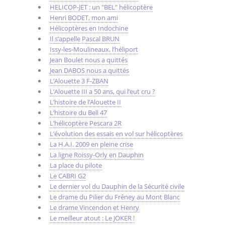
HELICOP-JET : un "BEL" hélicoptère
Henri BODET, mon ami
Hélicoptères en Indochine
Il s’appelle Pascal BRUN
Issy-les-Moulineaux, l’héliport
Jean Boulet nous a quittés
Jean DABOS nous a quittés
L’Alouette 3 F-ZBAN
L’Alouette III a 50 ans, qui l’eut cru ?
L’histoire de l’Alouette II
L’histoire du Bell 47
L’hélicoptère Pescara 2R
L’évolution des essais en vol sur hélicoptères
La H.A.I. 2009 en pleine crise
La ligne Roissy-Orly en Dauphin
La place du pilote
Le CABRI G2
Le dernier vol du Dauphin de la Sécurité civile
Le drame du Pilier du Frêney au Mont Blanc
Le drame Vincendon et Henry
Le meilleur atout : Le JOKER !