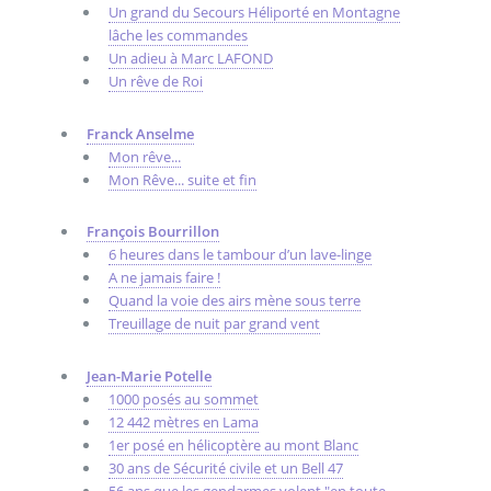
Un grand du Secours Héliporté en Montagne
lâche les commandes
Un adieu à Marc LAFOND
Un rêve de Roi
Franck Anselme
Mon rêve...
Mon Rêve... suite et fin
François Bourrillon
6 heures dans le tambour d’un lave-linge
A ne jamais faire !
Quand la voie des airs mène sous terre
Treuillage de nuit par grand vent
Jean-Marie Potelle
1000 posés au sommet
12 442 mètres en Lama
1er posé en hélicoptère au mont Blanc
30 ans de Sécurité civile et un Bell 47