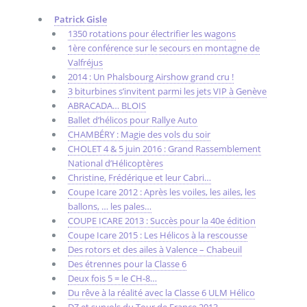
Patrick Gisle
1350 rotations pour électrifier les wagons
1ère conférence sur le secours en montagne de
Valfréjus
2014 : Un Phalsbourg Airshow grand cru !
3 biturbines s’invitent parmi les jets VIP à Genève
ABRACADA… BLOIS
Ballet d’hélicos pour Rallye Auto
CHAMBÉRY : Magie des vols du soir
CHOLET 4 & 5 juin 2016 : Grand Rassemblement
National d’Hélicoptères
Christine, Frédérique et leur Cabri…
Coupe Icare 2012 : Après les voiles, les ailes, les
ballons, … les pales…
COUPE ICARE 2013 : Succès pour la 40e édition
Coupe Icare 2015 : Les Hélicos à la rescousse
Des rotors et des ailes à Valence – Chabeuil
Des étrennes pour la Classe 6
Deux fois 5 = le CH-8…
Du rêve à la réalité avec la Classe 6 ULM Hélico