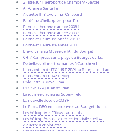
2 Tigre sur l´aéroport de Chambéry - Savoie
Air-Crane à Santa Fe
Alouette III Bravo Lima "On board"
Baptême d’hélicoptère pour Tilio
Bonne et heureuse année 2008 !
Bonne et heureuse année 2009 !
Bonne et Heureuse Année 2010 !
Bonne et Heureuse année 2011 !
Bravo Lima au Musée de l’Air du Bourget
CH-7 Kompress sur la plage du Bourget-du-lac
De belles voilures tournantes à Courchevel
Intervention de l’EC 145 F-ZBPJ au Bourget-du-Lac
Intervention EC 145 F-MJBJ
L’Alouette 3 Bravo Lima
L’EC 145 F-MJBE en soutien
La journée d’adieu au Super-Frelon
La nouvelle déco de CMBH
Le Puma DBO en manœuvres au Bourget-du-Lac
Les hélicoptères "Bleus", autrefois...
Les hélicoptères de la Protection civile : Bell 47,
Alouette II et Alouette III
Les hélicoptères du défilé du 14 juillet 2009