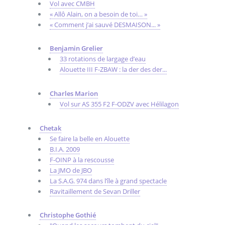
Vol avec CMBH
« Allô Alain, on a besoin de toi… »
« Comment j’ai sauvé DESMAISON... »
Benjamin Grelier
33 rotations de largage d’eau
Alouette III F-ZBAW : la der des der...
Charles Marion
Vol sur AS 355 F2 F-ODZV avec Hélilagon
Chetak
Se faire la belle en Alouette
B.I.A. 2009
F-OINP à la rescousse
La JMO de JBO
La S.A.G. 974 dans l’île à grand spectacle
Ravitaillement de Sevan Driller
Christophe Gothié