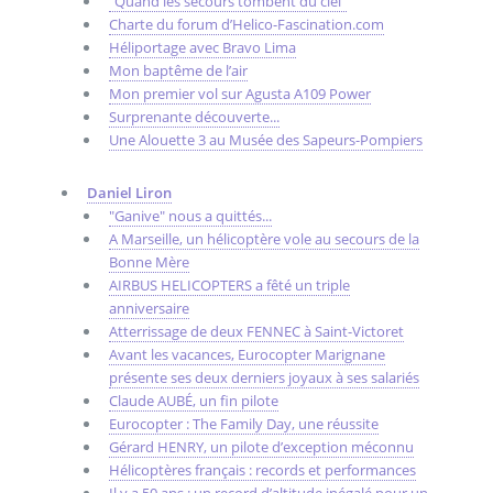
"Quand les secours tombent du ciel"
Charte du forum d’Helico-Fascination.com
Héliportage avec Bravo Lima
Mon baptême de l’air
Mon premier vol sur Agusta A109 Power
Surprenante découverte...
Une Alouette 3 au Musée des Sapeurs-Pompiers
Daniel Liron
"Ganive" nous a quittés...
A Marseille, un hélicoptère vole au secours de la
Bonne Mère
AIRBUS HELICOPTERS a fêté un triple
anniversaire
Atterrissage de deux FENNEC à Saint-Victoret
Avant les vacances, Eurocopter Marignane
présente ses deux derniers joyaux à ses salariés
Claude AUBÉ, un fin pilote
Eurocopter : The Family Day, une réussite
Gérard HENRY, un pilote d’exception méconnu
Hélicoptères français : records et performances
Il y a 50 ans : un record d’altitude inégalé pour un