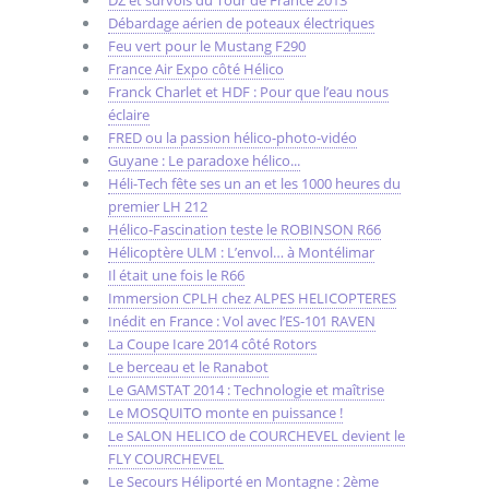
DZ et survols du Tour de France 2013
Débardage aérien de poteaux électriques
Feu vert pour le Mustang F290
France Air Expo côté Hélico
Franck Charlet et HDF : Pour que l’eau nous
éclaire
FRED ou la passion hélico-photo-vidéo
Guyane : Le paradoxe hélico...
Héli-Tech fête ses un an et les 1000 heures du
premier LH 212
Hélico-Fascination teste le ROBINSON R66
Hélicoptère ULM : L’envol… à Montélimar
Il était une fois le R66
Immersion CPLH chez ALPES HELICOPTERES
Inédit en France : Vol avec l’ES-101 RAVEN
La Coupe Icare 2014 côté Rotors
Le berceau et le Ranabot
Le GAMSTAT 2014 : Technologie et maîtrise
Le MOSQUITO monte en puissance !
Le SALON HELICO de COURCHEVEL devient le
FLY COURCHEVEL
Le Secours Héliporté en Montagne : 2ème