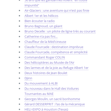
56 ans que les gendarmes volent "en toute
impunité"
Air-Glaciers : une aventure qui n’est pas finie
Albert 1er et les hélicos
Bien écouter la radio
Bruno Bagnoud, un géant
Bruno Decelle : un pilote de ligne très au courant
Catherine n’a pas fini...
Chauffeur de la Méd’cineuse
Claude Fourcade : destination imprévue
Claude Fourcade, compétence et simplicité
Commandant Roger COLIN
Des hélicoptères au Musée de l’Air
Des larmes et de la joie au Refuge Albert 1er
Deux histoires de Jean Boulet
Djinn
Du mouvement à ALBI
Du nouveau dans le Hall des Voilures
Tournantes au MAE
Georges Moulin, un sacré bonhomme
Gérard DESSERPRIT : l’as de la mécanique
HELI-EXPO à Houston (Texas)