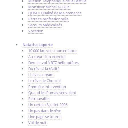
Mission Téléphérique de la Bastille
Monsieur Michel AUBERT
QDM = Qualité de Maintenance
Retraite professionnelle
Secours Médicalisés
Vocation
Natacha Laporte
10 000 km vers mon enfance
Au cœur d’un exercice
Dernier vol à BTZ hélicoptères
Du rêve à la réalité
I have a dream
Le rêve de Chouchi
Première Intervention
Quand les Pumas s’envolent
Retrouvailles
Un certain 8 juillet 2006
Un pas dans le rêve
Une page se tourne
Vol de nuit