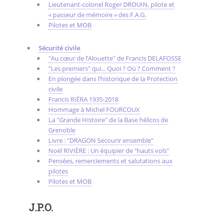
Lieutenant-colonel Roger DROUIN, pilote et
« passeur de mémoire » des F.A.G.
Pilotes et MOB
Sécurité civile
"Au cœur de l’Alouette" de Francis DELAFOSSE
"Les premiers" qui... Quoi ? Où ? Comment ?
En plongée dans l’historique de la Protection
civile
Francis RIÉRA 1935-2018
Hommage à Michel FOURCOUX
La "Grande Histoire" de la Base hélicos de
Grenoble
Livre : "DRAGON Secourir ensemble"
Noël RIVIÈRE : Un équipier de "hauts vols"
Pensées, remerciements et salutations aux
pilotes
Pilotes et MOB
J.P.O.