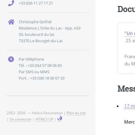
+33 (0)6 11 27 17 21
Docu
Christophe Gothié
Résidence L’Orée du Lac - App. A33
"Un 
50, boulevard du lac
25 a
73370 Le Bourget-du-Lac
Franc
Par téléphone
du M
Tél. : +33 (0)4 57 08 06 83
Par SMS ou MMS
Port. : +33 (0)6 18 00 07 33
Mes
17 m
2002- 2026 — Helico-Fascination |
Plan du site
|
Se connecter
|
HTML5 UP
|
Merci