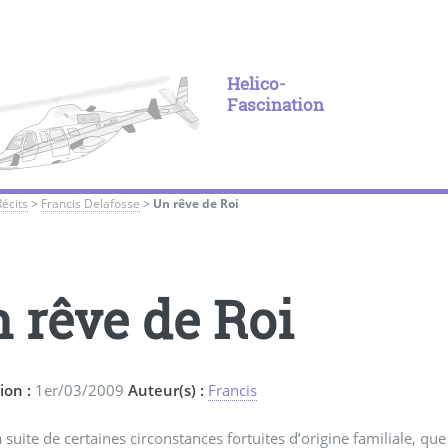
Helico-
Fascination
Récits
>
Francis Delafosse
>
Un rêve de Roi
 rêve de Roi
ion :
1er/03/2009
Auteur(s) :
Francis
la suite de certaines circonstances fortuites d’origine familiale, q