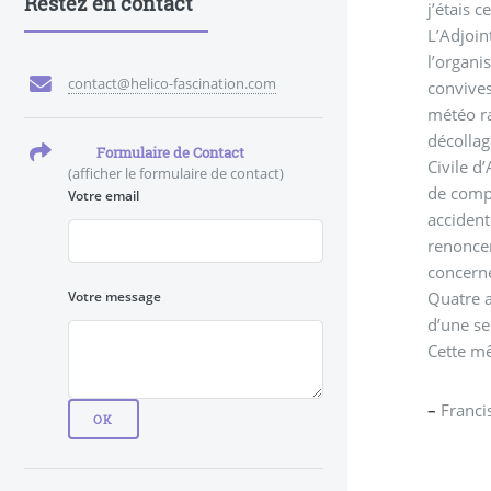
Restez en contact
j’étais 
L’Adjoin
l’organi
contact@helico-fascination.com
convives
météo ra
décollag
Formulaire de Contact
Civile d
(afficher le formulaire de contact)
de comp
Votre email
accident
renoncer
concerné
Votre message
Quatre a
d’une se
Cette mê
–
Francis