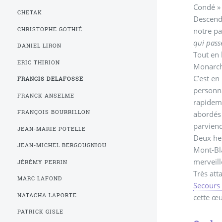
CHETAK
Descenda
CHRISTOPHE GOTHIÉ
notre pa
qui pas
DANIEL LIRON
Tout en 
ERIC THIRION
Monarchi
C’est en
FRANCIS DELAFOSSE
personna
FRANCK ANSELME
rapideme
FRANÇOIS BOURRILLON
abordés principalement nos discussions sur
parviend
JEAN-MARIE POTELLE
Deux heu
JEAN-MICHEL BERGOUGNIOU
Mont-Bla
merveill
JÉRÉMY PERRIN
Très att
MARC LAFOND
Secours
NATACHA LAPORTE
cette œ
PATRICK GISLE