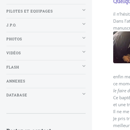
Quelqu
PILOTES ET EQUIPAGES
il n’hés
Dans l’a
J.P.O.
manuscri
PHOTOS
VIDÉOS
FLASH
enfin me
ANNEXES
ce momen
le faire
DATABASE
Ce baptê
et une tr
Il ne me
Je pris 
meilleur