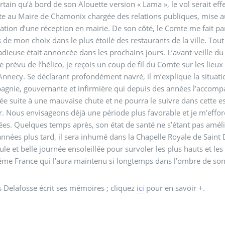
certain qu’à bord de son Alouette version « Lama », le vol serait eff
te au Maire de Chamonix chargée des relations publiques, mise au 
sation d’une réception en mairie. De son côté, le Comte me fait pa
 de mon choix dans le plus étoilé des restaurants de la ville. To
dieuse était annoncée dans les prochains jours. L’avant-veille du 
e prévu de l’hélico, je reçois un coup de fil du Comte sur les lie
’Annecy. Se déclarant profondément navré, il m’explique la situa
agnie, gouvernante et infirmière qui depuis des années l’accom
ée suite à une mauvaise chute et ne pourra le suivre dans cette e
. Nous envisageons déjà une période plus favorable et je m’efforc
es. Quelques temps après, son état de santé ne s’étant pas amélio
nnées plus tard, il sera inhumé dans la Chapelle Royale de Saint D
ule et belle journée ensoleillée pour survoler les plus hauts et l
me France qui l’aura maintenu si longtemps dans l’ombre de son 
 Delafosse écrit ses mémoires ; cliquez
ici
pour en savoir +.