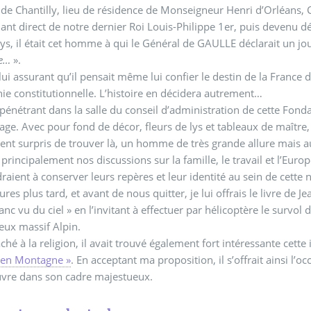
Condé » de Chantilly, lieu de résidence de Monseigneur Henri d’Orléan
nt direct de notre dernier Roi Louis-Philippe 1er, puis devenu dés
ys, il était cet homme à qui le Général de GAULLE déclarait un jou
se…
».
lui assurant qu’il pensait même lui confier le destin de la France 
e constitutionnelle. L’histoire en décidera autrement…
 pénétrant dans la salle du conseil d’administration de cette Fondat
ge. Avec pour fond de décor, fleurs de lys et tableaux de maître,
nt surpris de trouver là, un homme de très grande allure mais a
 la famille, le travail et l’Europe. Il déclarait que seuls les pays à monarchie
raient à conserver leurs repères et leur identité au sein de cette n
res plus tard, et avant de nous quitter, je lui offrais le livre de J
nc vu du ciel » en l’invitant à effectuer par hélicoptère le survol
eux massif Alpin.
aché à la religion, il avait trouvé également fort intéressante cett
 en Montagne »
. En acceptant ma proposition, il s’offrait ainsi l’
uvre dans son cadre majestueux.