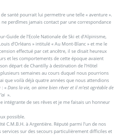
t de santé pourrait lui permettre une telle « aventure ».
nous ne perdîmes jamais contact par une correspondance
r-Guide de l’Ecole Nationale de Ski et d’Alpinisme,
Louis d’Orléans » intitulé « Au Mont-Blanc » et me le
cension effectué par cet ancêtre, il se disait heureux
œurs et les comportements de cette époque avaient
on départ de Chantilly à destination de l’Hôtel
e plusieurs semaines au cours duquel nous pourrions
vrai que voilà déjà quatre années que nous attendions
 : «
Dans la vie, on aime bien rêver et il m’est agréable de
j’ai
».
ie intégrante de ses rêves et je me faisais un honneur
eux possible.
été C.M.B.H. à Argentière. Réputé parmi l’un de nos
services sur des secours particulièrement difficiles et