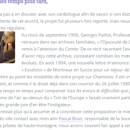
es temps plus tard,
ita pas à en discuter avec son cardiologue afin de savoir si son éta
ttente de cet accord, le projet fut plusieurs fois reporté, mais 
te régulière.
Au mois de septembre 1990, Georges Paillot, Professeu
retrouve dans ses archives familiales, « l’Opuscule de 
remis à l’attention du Comte. De ce récit racontant l’as
d’avoir reçu cette archive, constatant combien les m
évolués. En août 1994, une nouvelle lettre m’annonce s
« Excelsior » de Montreux en Suisse pour un séjour d
ttre au point les modalités de notre projet sur Chamonix. Il est 
t, et comme il le disait déjà dans son courrier du 26 juillet 1989
 de temps en temps pour compenser tous les ennuis et difficultés que 
me de l’air au-dessus du « Toit de l’Europe » faisait vraiment part
ès grande joie d’en être l’instigateur.
 restait plus qu’à assumer et à concrétiser cette proposition le mi
très vite contact avec mon ami
Pascal Brun
, responsable de la Soci
s pilotes de haute-montagne, nous avions souvent fait appel à ses 