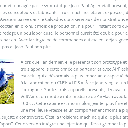
ar et managée par le sympathique Jean-Paul Agier était présent,
les concepteurs et fabricants. Trois machines étaient exposées, 
viation basée dans le Calvados qui a servi aux démonstrations 
copter, en dix-huit mois de production, n’a pour l’instant sorti qu
 rodage un peu laborieuse, le personnel aurait été doublé pour e
 par an. Avec la vingtaine de commandes qui étaient déjà signées 
 pas et Jean-Paul non plus.
Alors que l’an dernier, elle présentait son prototype et
trois appareils cette année en partenariat avec AirFlas
est celui qui a désormais la plus importante capacité 
à la fabrication du CNSK « H2S ». À ce jour, vingt et u
l’hexagone. Sur les trois appareils présents, il y avait
Volt’Air et un modèle intermédiaire de AirFlash avec l
100 cv. Cette cabine est moins plongeante, plus fine et
une meilleure vitesse et un comportement moins à piqu
e sujette à controverse. C’est la troisième machine qui a le plus atti
"sport". Cette version intègre une injection qui ferait grimper la 