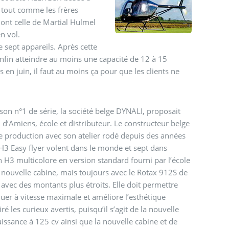
 tout comme les frères
dont celle de Martial Hulmel
en vol.
e sept appareils. Après cette
nfin atteindre au moins une capacité de 12 à 15
en juin, il faut au moins ça pour que les clients ne
 son n°1 de série, la société belge DYNALI, proposait
h d’Amiens, école et distributeur. Le constructeur belge
de production avec son atelier rodé depuis des années
n H3 Easy flyer volent dans le monde et sept dans
 un H3 multicolore en version standard fourni par l’école
a nouvelle cabine, mais toujours avec le Rotax 912S de
 avec des montants plus étroits. Elle doit permettre
er à vitesse maximale et améliore l’esthétique
ré les curieux avertis, puisqu’il s’agit de la nouvelle
puissance à 125 cv ainsi que la nouvelle cabine et de