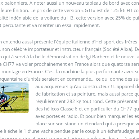
 palonniers. A noter aussi un nouveau tableau de bord avec consol
leure finition. Le prix de cette version « GTI » est de 125 k€ HT 
alité indéniable de la voilure du H3, cette version avec 25% de pu
 percutante et va mériter un essai rapidement.
en entendu aussi présente l’équipe italienne d’Helisport des frèr
, son célèbre importateur et instructeur français (Société Alixa).
en qui à servi à la belle démonstration de Igi Barbero et le nouvel
 CH77 va voler prochainement en France alors que quatorze serai
 montage en France. C’est la machine la plus performante avec 
nquantaine d’unités seraient en commande… ce qui donne des sueu
aux acquéreurs qu’au constructeur !
L’appareil d
de fabrication et sa peinture, mais aussi parce qu
régulièrement 282 kg tout rond. Cette présentati
des hélicos Classe 6 et en particulier du CH77 q
avec portes et radio. Et pour bien marquer les esp
place sur son stand un étendard qui a presque vo
 à échelle 1 d’une vache pendue par le coup à un échafaudage et
t beaucoup rire et aussi surement grincer quelques dents… A note