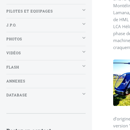
Montélim
PILOTES ET EQUIPAGES
Lamana, 
de HML A
J.P.O.
LCA Héli
phase de
PHOTOS
machines
craquent
VIDÉOS
FLASH
ANNEXES
DATABASE
d’origin
version 