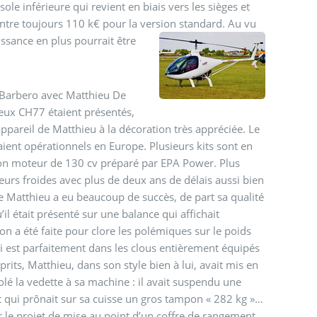
e inférieure qui revient en biais vers les sièges et
contre toujours 110 k€ pour la version standard.
Au vu
issance en plus pourrait être
es Barbero avec Matthieu De
 Deux CH77 étaient présentés,
 appareil de Matthieu à la décoration très appréciée. Le
ent opérationnels en Europe. Plusieurs kits sont en
son moteur de 130 cv préparé par EPA Power. Plus
rs froides avec plus de deux ans de délais aussi bien
e Matthieu a eu beaucoup de succès, de part sa qualité
’il était présenté sur une balance qui affichait
on a été faite pour clore les polémiques sur le poids
ui est parfaitement dans les clous entièrement équipés
rits, Matthieu, dans son style bien à lui, avait mis en
lé la vedette à sa machine : il avait suspendu une
 qui prônait sur sa cuisse un gros tampon « 282 kg »…
r le projet de mise au point d’un coffre de rangement