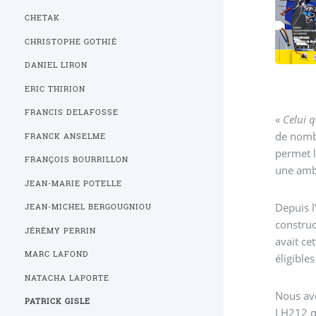
CHETAK
CHRISTOPHE GOTHIÉ
DANIEL LIRON
ERIC THIRION
FRANCIS DELAFOSSE
«
Celui q
de nombr
FRANCK ANSELME
permet l
FRANÇOIS BOURRILLON
une ambi
JEAN-MARIE POTELLE
Depuis l
JEAN-MICHEL BERGOUGNIOU
construc
JÉRÉMY PERRIN
avait ce
MARC LAFOND
éligible
NATACHA LAPORTE
Nous avo
PATRICK GISLE
LH212 qu