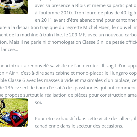
avec sa présence à Blois et même sa participatio
à l’automne 2010. Trop lourd de plus de 40 kg à 
en 2011 avant d’être abandonné pour cantonner l
ite à la disparition tragique du regretté Michel Haen, le nouvel 
ment de la machine à train fixe, le 209 MF, avec un nouveau carbo
ion.
Mais il ne parle ni d’homologation Classe 6 ni de pesée offici
c lancée…
d « intru » a renouvelé sa visite de l’an dernier : Il s’agit d’un a
on « Air », c’est-à-dire sans cabine et mono-place : le Hungaro c
gible Classe 6 avec les masses à vide et maximales d’un biplace, c
e 136 cv sert de banc d’essai à des passionnés qui ont commenc
e propose surtout la réalisation de pièces pour construction ama
soi.
Pour être exhaustif dans cette visite des allées, i
canadienne dans le secteur des occasions.