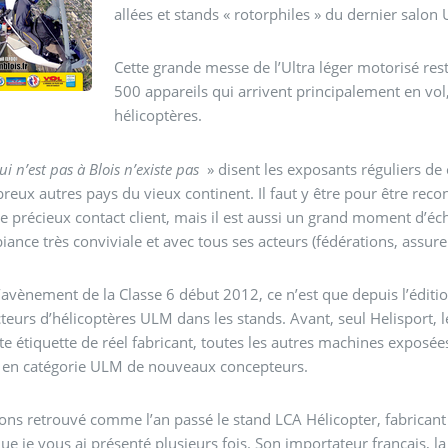
allées et stands « rotorphiles » du dernier salon
Cette grande messe de l’Ultra léger motorisé re
500 appareils qui arrivent principalement en vol
hélicoptères.
ui n’est pas à Blois n’existe pas
» disent les exposants réguliers de
eux autres pays du vieux continent. Il faut y être pour être recon
e précieux contact client, mais il est aussi un grand moment d’
ance très conviviale et avec tous ses acteurs (fédérations, assure
’avènement de la Classe 6 début 2012, ce n’est que depuis l’édit
teurs d’hélicoptères ULM dans les stands. Avant, seul Helisport, 
tte étiquette de réel fabricant, toutes les autres machines exposé
s en catégorie ULM de nouveaux concepteurs.
ns retrouvé comme l’an passé le stand LCA Hélicopter, fabricant
e je vous ai présenté plusieurs fois. Son importateur français, l