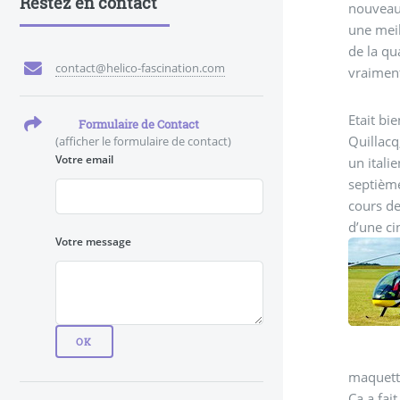
Restez en contact
nouveaux
une meil
de la qu
contact@helico-fascination.com
vraiment
Etait bi
Formulaire de Contact
Quillacq
(afficher le formulaire de contact)
Votre email
un itali
septième
cours de
d’une ci
Votre message
maquette
Ça a fai