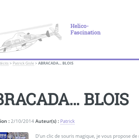
Helico-
Fascination
Récits
>
Patrick Gisle
>
ABRACADA… BLOIS
BRACADA… BLOIS
ion :
2/10/2014
Auteur(s) :
Patrick
D’un clic de souris magique, je vous propose de r