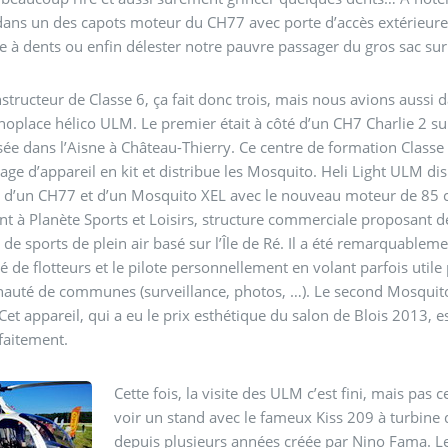
dans un des capots moteur du CH77 avec porte d’accès extérieure
e à dents ou enfin délester notre pauvre passager du gros sac sur
structeur de Classe 6, ça fait donc trois, mais nous avions aussi 
oplace hélico ULM. Le premier était à côté d’un CH7 Charlie 2 sur 
e dans l’Aisne à Château-Thierry. Ce centre de formation Classe 6 
ge d’appareil en kit et distribue les Mosquito. Heli Light ULM d
d’un CH77 et d’un Mosquito XEL avec le nouveau moteur de 85 cv.
nt à Planète Sports et Loisirs, structure commerciale proposant de
de sports de plein air basé sur l’Île de Ré. Il a été remarquablem
pé de flotteurs et le pilote personnellement en volant parfois utile
té de communes (surveillance, photos, …). Le second Mosquito es
Cet appareil, qui a eu le prix esthétique du salon de Blois 2013, 
faitement.
Cette fois, la visite des ULM c’est fini, mais pas
voir un stand avec le fameux Kiss 209 à turbine 
depuis plusieurs années créée par Nino Fama. Le