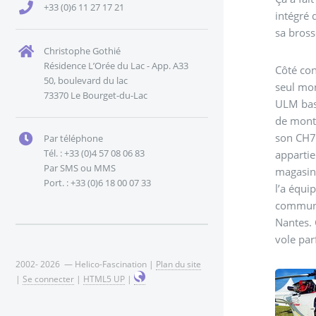
+33 (0)6 11 27 17 21
intégré 
sa bross
Christophe Gothié
Résidence L’Orée du Lac - App. A33
Côté con
50, boulevard du lac
seul mon
73370 Le Bourget-du-Lac
ULM basé
de monta
son CH7 
Par téléphone
Tél. : +33 (0)4 57 08 06 83
appartie
Par SMS ou MMS
magasin 
Port. : +33 (0)6 18 00 07 33
l’a équi
communau
Nantes. 
vole par
2002- 2026 — Helico-Fascination |
Plan du site
|
Se connecter
|
HTML5 UP
|