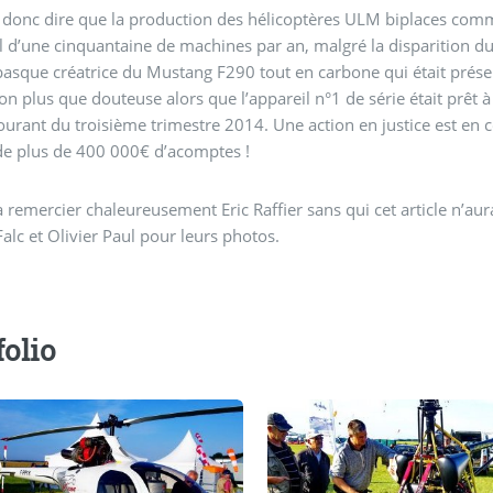
donc dire que la production des hélicoptères ULM biplaces com
l d’une cinquantaine de machines par an, malgré la disparition du 
basque créatrice du Mustang F290 tout en carbone qui était prés
ion plus que douteuse
alors que l’appareil n°1 de série était prêt à 
ourant du troisième trimestre 2014. Une action en justice est en co
de plus de 400 000€ d’acomptes !
 à remercier chaleureusement Eric Raffier sans qui cet article n’aura
alc et Olivier Paul pour leurs photos.
folio