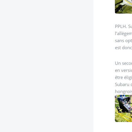
PPLH. Su
l’allège
sans opt
est don
Un secon
en versi
être éli
Subaru d
hongrois