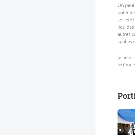
On peut 
potentie
société 
liquidat
autres c
spoliés 
Je tiens
Jérôme F
Port