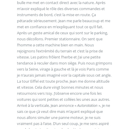
bulle me met en contact direct avec la nature. Après
m’avoir expliqué le rôle des diverses commandes et
instruments de bord, c’est la mise en route. Ça
pétarade sérieusement. Jean me parle beaucoup et me
met en confiance en m’expliquant tout ce qu’il fait.
Après un geste amical de ceux qui sont sur le parking,
nous décollons. Premier stationnaire. On sent que
l’homme a cette machine bien en main. Nous
rejoignons l’extrémité du terrain et c’est la prise de
vitesse. Les patins frôlent l’herbe et j’ai une petite
tendance à reculer dans mon siège. Puis nous grimpons
vers la Seine, virage à gauche et là je vois Paris comme
je n’aurais jamais imaginé voir la capitale sous cet angle.
La tour Eiffel est toute proche. Jean me donne altitude
et vitesse. Cela dure vingt bonnes minutes et nous
retournons vers Issy. J’observe encore une fois les
voitures qui sont petites et collées les unes aux autres.
Arrivé à la verticale, Jean annonce «
Autorotation
», je ne
sais ce que çà veut dire mais m’ayant expliqué que
nous allons simuler une panne moteur, je ne suis
vraiment pas à l’aise. D’un seul coup, je me sens aspiré