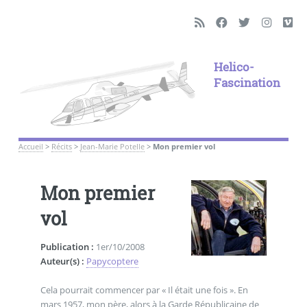
Helico-
Fascination
Accueil
>
Récits
>
Jean-Marie Potelle
>
Mon premier vol
Mon premier
vol
Publication :
1er/10/2008
Auteur(s) :
Papycoptere
Cela pourrait commencer par « Il était une fois ». En
mars 1957, mon père, alors à la Garde Républicaine de