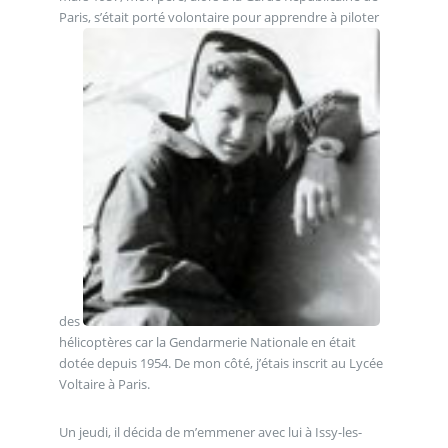
Paris, s’était porté volontaire pour apprendre à piloter
des
hélicoptères car la Gendarmerie Nationale en était
dotée depuis 1954. De mon côté, j’étais inscrit au Lycée
Voltaire à Paris.
Un jeudi, il décida de m’emmener avec lui à Issy-les-