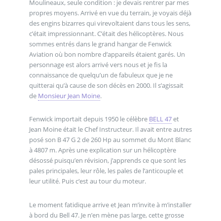
Moulineaux, seule condition : je devais rentrer par mes
propres moyens. Arrivé en vue du terrain, je voyais déjà
des engins bizarres qui virevoltaient dans tous les sens,
c’était impressionnant. C’était des hélicoptères. Nous
sommes entrés dans le grand hangar de Fenwick
Aviation où bon nombre d’appareils étaient garés. Un
personnage est alors arrivé vers nous et je fis la
connaissance de quelqu’un de fabuleux que je ne
quitterai qu’à cause de son décès en 2000. Il s’agissait
de
Monsieur Jean Moine
.
Fenwick importait depuis 1950 le célèbre
BELL 47
et
Jean Moine était le Chef Instructeur. Il avait entre autres
posé son B 47 G 2 de 260 Hp au sommet du Mont Blanc
à 4807 m. Après une explication sur un hélicoptère
désossé puisqu’en révision, j’apprends ce que sont les
pales principales, leur rôle, les pales de l’anticouple et
leur utilité. Puis c‘est au tour du moteur.
Le moment fatidique arrive et Jean m’invite à m’installer
à bord du Bell 47. Je n’en mène pas large, cette grosse