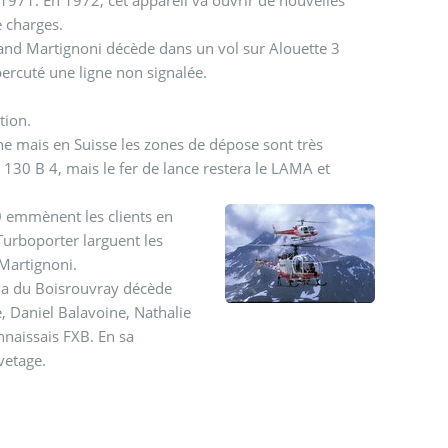
e charges.
nd Martignoni décède dans un vol sur Alouette 3
percuté une ligne non signalée.
tion.
nne mais en Suisse les zones de dépose sont très
 130 B 4, mais le fer de lance restera le LAMA et
0 emmènent les clients en
Turboporter larguent les
Martignoni.
na du Boisrouvray décède
, Daniel Balavoine, Nathalie
nnaissais FXB. En sa
vetage.