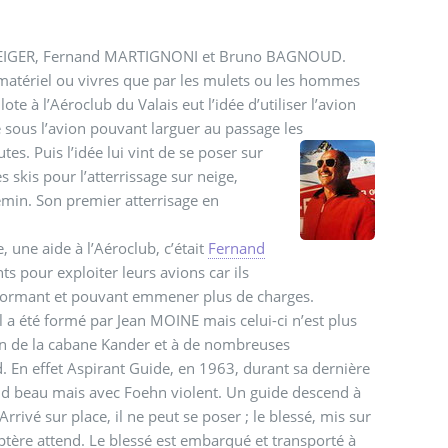
n GEIGER, Fernand MARTIGNONI et Bruno BAGNOUD.
 matériel ou vivres que par les mulets ou les hommes
te à l’Aéroclub du Valais eut l’idée d’utiliser l’avion
e sous l’avion pouvant larguer au passage les
utes.
Puis l’idée lui vint de se poser sur
s skis pour l’atterrissage sur neige,
emin. Son premier atterrisage en
 une aide à l’Aéroclub, c’était
Fernand
s pour exploiter leurs avions car ils
erformant et pouvant emmener plus de charges.
il a été formé par Jean MOINE mais celui-ci n’est plus
ion de la cabane Kander et à de nombreuses
d. En effet Aspirant Guide, en 1963, durant sa dernière
nd beau mais avec Foehn violent. Un guide descend à
rivé sur place, il ne peut se poser ; le blessé, mis sur
optère attend. Le blessé est embarqué et transporté à