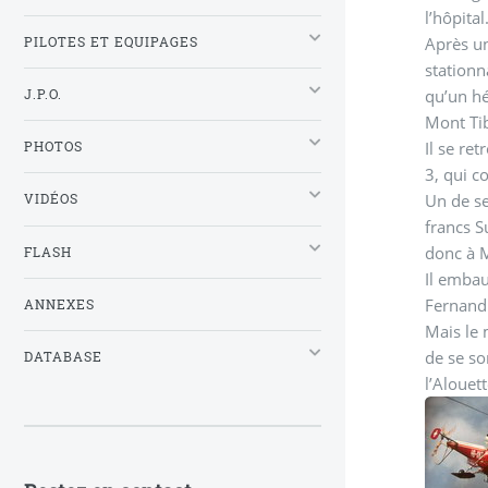
l’hôpital
Après un
PILOTES ET EQUIPAGES
stationn
qu’un hé
J.P.O.
Mont Tib
Il se re
PHOTOS
3, qui c
Un de se
VIDÉOS
francs S
donc à M
FLASH
Il embau
Fernand 
ANNEXES
Mais le 
de se so
DATABASE
l’Alouet