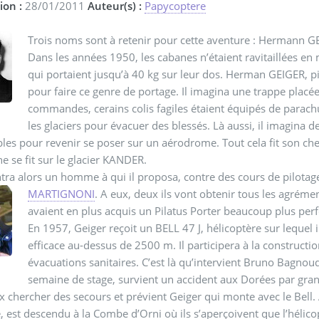
ion :
28/01/2011
Auteur(s) :
Papycoptere
Trois noms sont à retenir pour cette aventure : Herman
Dans les années 1950, les cabanes n’étaient ravitaillées en
qui portaient jusqu’à 40 kg sur leur dos. Herman GEIGER, pilo
pour faire ce genre de portage. Il imagina une trappe placé
commandes, cerains colis fagiles étaient équipés de parach
les glaciers pour évacuer des blessés. Là aussi, il imagina de
bles pour revenir se poser sur un aérodrome. Tout cela fit son ch
 se fit sur le glacier KANDER.
ntra alors un homme à qui il proposa, contre des cours de pilotage,
MARTIGNONI
.
A eux, deux ils vont obtenir tous les agrément
avaient en plus acquis un Pilatus Porter beaucoup plus p
En 1957, Geiger reçoit un BELL 47 J, hélicoptère sur lequel 
efficace au-dessus de 2500 m. Il participera à la construct
évacuations sanitaires. C’est là qu’intervient Bruno Bagnou
semaine de stage, survient un accident aux Dorées par gra
chercher des secours et prévient Geiger qui monte avec le Bell. Ar
, est descendu à la Combe d’Orni où ils s’aperçoivent que l’hélic