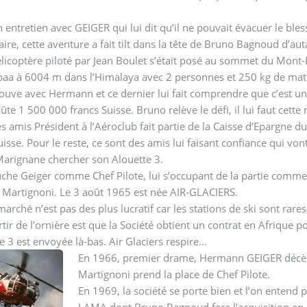
.
 entretien avec GEIGER qui lui dit qu’il ne pouvait évacuer le bless
aire, cette aventure a fait tilt dans la tête de Bruno Bagnoud d’a
licoptère piloté par Jean Boulet s’était posé au sommet du Mont-B
aa à 6004 m dans l’Himalaya avec 2 personnes et 250 kg de maté
trouve avec Hermann et ce dernier lui fait comprendre que c’est un 
oûte 1 500 000 francs Suisse. Bruno relève le défi, il lui faut cett
s amis Président à l’Aéroclub fait partie de la Caisse d’Epargne du
uisse. Pour le reste, ce sont des amis lui faisant confiance qui vont
arignane chercher son Alouette 3.
che Geiger comme Chef Pilote, lui s’occupant de la partie comme
Martignoni. Le 3 août 1965 est née AIR-GLACIERS.
marché n’est pas des plus lucratif car les stations de ski sont ra
rtir de l’ornière est que la Société obtient un contrat en Afrique 
te 3 est envoyée là-bas. Air Glaciers respire...
En 1966, premier drame, Hermann GEIGER décèd
Martignoni prend la place de Chef Pilote.
En 1969, la société se porte bien et l’on entend 
LAMA dont Bruno Bagnoud fera l’acquisition en 1