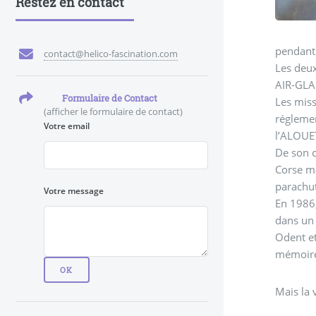
Restez en contact
pendant 
contact@helico-fascination.com
Les deux
AIR-GLAC
Formulaire de Contact
Les miss
(afficher le formulaire de contact)
réglemen
Votre email
l’ALOUE
De son c
Corse ma
parachut
Votre message
En 1986,
dans un 
Odent et
mémoire
Mais la 