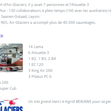
t d’Air-Glaciers, il y avait 7 personnes et l’Alouette 3
hui : 130 collaborateurs à plein temps (160 avec les auxiliaires) 
 Saanen-Gstaad, Leysin.
965, Air-Glaciers a accompli plus de 40 000 sauvetages.
te
14 Lama
6 Alouette 3
1 B2, 1 B3, 2 B4
1 EC 120
3 King Air 200
3 Pilatus PC 6
a 206
 Super Cub
Un très grand merci à Ingrid BEAUVAIS pour sa gent