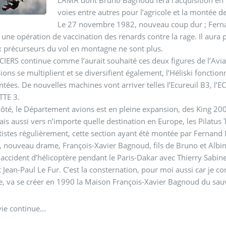
voies entre autres pour l’agricole et la montée d
Le 27 novembre 1982, nouveau coup dur ; Ferna
une opération de vaccination des renards contre la rage. Il aura 
 précurseurs du vol en montagne ne sont plus.
IERS continue comme l’aurait souhaité ces deux figures de l’Avia
ions se multiplient et se diversifient également, l’Héliski fonctio
tées. De nouvelles machines vont arriver telles l’Ecureuil B3, l’EC
TTE 3.
ôté, le Département avions est en pleine expansion, des King 20
is aussi vers n’importe quelle destination en Europe, les Pilatus 
istes régulièrement, cette section ayant été montée par Fernand 
 nouveau drame, François-Xavier Bagnoud, fils de Bruno et Albi
accident d’hélicoptère pendant le Paris-Dakar avec Thierry Sabine
 Jean-Paul Le Fur. C’est la consternation, pour moi aussi car je co
, va se créer en 1990 la Maison François-Xavier Bagnoud du sau
vie continue...