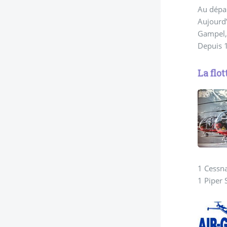
Au dépar
Aujourd’
Gampel,
Depuis 1
La flot
1 Cessn
1 Piper