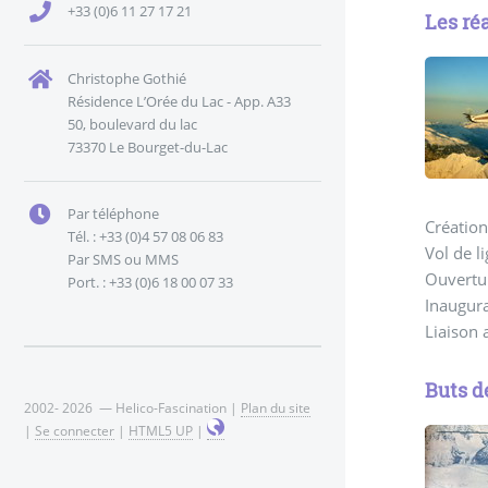
+33 (0)6 11 27 17 21
Les ré
Christophe Gothié
Résidence L’Orée du Lac - App. A33
50, boulevard du lac
73370 Le Bourget-du-Lac
Par téléphone
Création
Tél. : +33 (0)4 57 08 06 83
Vol de l
Par SMS ou MMS
Ouvertu
Port. : +33 (0)6 18 00 07 33
Inaugur
Liaison 
Buts d
2002- 2026 — Helico-Fascination |
Plan du site
|
Se connecter
|
HTML5 UP
|