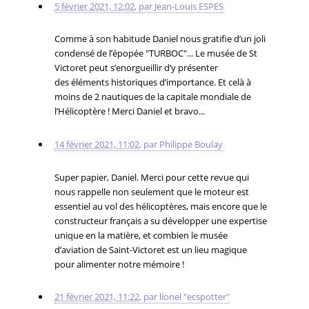
5 février 2021, 12:02
,
par
Jean-Louis ESPES
Comme à son habitude Daniel nous gratifie d’un joli
condensé de l’épopée "TURBOC"... Le musée de St
Victoret peut s’enorgueillir d’y présenter
des éléments historiques d’importance. Et celà à
moins de 2 nautiques de la capitale mondiale de
l’Hélicoptère ! Merci Daniel et bravo...
14 février 2021, 11:02
,
par
Philippe Boulay
Super papier, Daniel. Merci pour cette revue qui
nous rappelle non seulement que le moteur est
essentiel au vol des hélicoptères, mais encore que le
constructeur français a su développer une expertise
unique en la matière, et combien le musée
d’aviation de Saint-Victoret est un lieu magique
pour alimenter notre mémoire !
21 février 2021, 11:22
,
par
lionel "ecspotter"