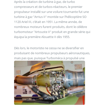
Après la création de turbine à gaz, de turbo
compresseurs et de turbos-réacteurs, le premier
propulseur installé sur une voilure tournante fut une
turbine à gaz "Arrius II" montée sur l’hélicoptère SO
1120 Ariel III, c’était en 1951. La même année, de
nombreux moteurs furent produits, dont le célèbre
turbomoteur "Artouste II" produit en grande série qui
équipa la première Alouette II dès 1955.
Dès lors, le motoriste ne cessa ne se diversifier en
produisant de nombreux propulseurs aéronautiques,
mais pas que, puisque Turboméca à propulsé une