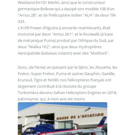
Westland EH101 Merlin, ainsi que le constructeur
germanique Bolkow qui a équipé son modèle 108 d’un
"Arrius 2B", et de l’hélicoptère indien "ALH" de deux TM
333.
L’A109 Power d’Agusta (Leonardo maintenant), était
motorisé par deux "Arrius 2K1", et le Rooiwalk (à base
de mécanique Puma) produit par l’Afrique du Sud, par
deux "Malika 1K2", ainsi que deux Hydroptères
Aerospatiale (bateaux volants) avec des "Marboré".
Donc, de l’Arriel, en passant par le Djinn, les Alouette, les
Frelon, Super-Frelon, Puma et autres Dauphin, Gazelle,
Ecureuil, Tigre et NH90, nos hélicoptères français ont
largement contribué à la réussite du groupe
Turboméca devenu Safran Helicopters Engines en 2018,
patronyme, qui, à mon avis est moins