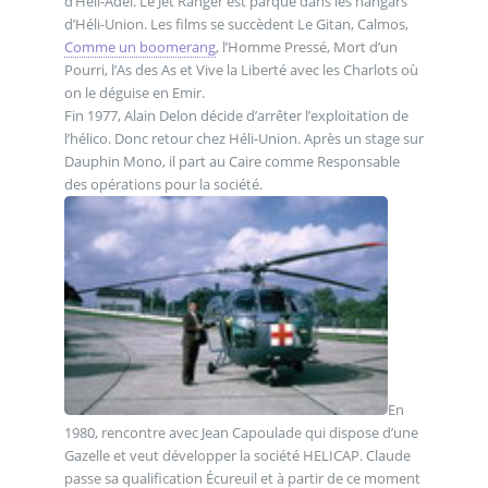
d’Héli-Adel. Le Jet Ranger est parqué dans les hangars
d’Héli-Union. Les films se succèdent Le Gitan, Calmos,
Comme un boomerang
, l’Homme Pressé, Mort d’un
Pourri, l’As des As et Vive la Liberté avec les Charlots où
on le déguise en Emir.
Fin 1977, Alain Delon décide d’arrêter l’exploitation de
l’hélico. Donc retour chez Héli-Union. Après un stage sur
Dauphin Mono, il part au Caire comme Responsable
des opérations pour la société.
En
1980, rencontre avec Jean Capoulade qui dispose d’une
Gazelle et veut développer la société HELICAP. Claude
passe sa qualification Écureuil et à partir de ce moment