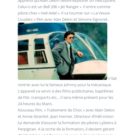
apprend qu’Alain Delon désire exploiter un hélicoptère.
Celui-ci est un Bell 206 « Jet Ranger ». Il entre comme
pilote chez « Heli-Adel ». Il va tourner sur « La Veuve
Couderc » film avec Alan Delon et Simone Signoret.
Il fait
rentrer avec lui le fameux Johnny pour la mécanique.
L’appareil va servir à des films publicitaires, baptêmes
de l’Air, transports etc... Il sera même présent pour les
24 heures du Mans.
Nouveau film, « Traitement de Choc » avec Alain Delon
et Annie Girardot. Jean Henner, Directeur d’Héli-Union
lui demande d’assurer la formation de pilotes Lybiens à
Perpignan. A la sortie de la formation, il devient gérant