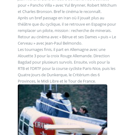
pour « Pancho Villa » avec Yul Brynner, Robert Mitchum
et Charles Bronson. Bref le cinéma le reconnaît.
Après un bref passage en Iran où il jouait plus au
théâtre que du cyclique, il se retrouve en Espagne pour
remplacer un pilote, mission : recherche de minerais.
Retour au cinéma avec « Bérue et ses Dames » puis « Le
Cerveau » avec Jean-Paul Belmondo.
Les tournages finis, il part en Allemagne avec une
Alouette 3 pour la croix Rouge Allemande. Direction
Bagdad pour plusieurs survols. Ensuite, vols pour la
RTB et l’ORTF pour la course cycliste Paris-Nice, puis les
Quatre Jours de Dunkerque, le Critérium des 6
Provinces, le Midi Libre et le Tour de France.