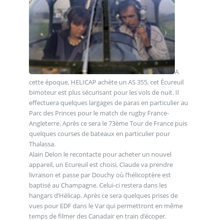
A
cette époque, HELICAP achète un AS 355, cet Écureuil
bimoteur est plus sécurisant pour les vols de nuit. Il
effectuera quelques largages de paras en particulier au
Parc des Princes pour le match de rugby France-
Angleterre. Après ce sera le 73ème Tour de France puis
quelques courses de bateaux en particulier pour
Thalassa.
Alain Delon le recontacte pour acheter un nouvel
appareil, un Ecureuil est choisi, Claude va prendre
livraison et passe par Douchy où l’hélicoptère est
baptisé au Champagne. Celui-ci restera dans les
hangars d’Hélicap. Après ce sera quelques prises de
vues pour EDF dans le Var qui permettront en même
temps de filmer des Canadair en train d’écoper.