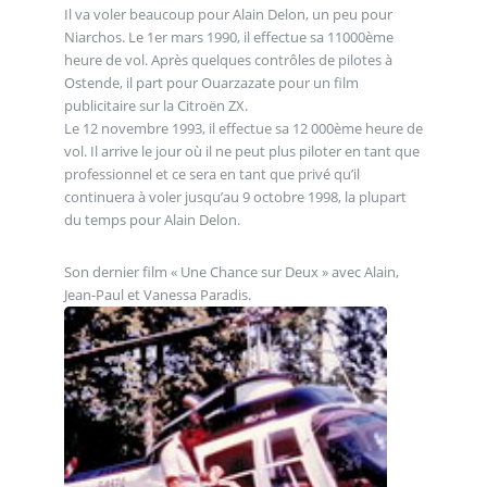
Il va voler beaucoup pour Alain Delon, un peu pour
Niarchos. Le 1er mars 1990, il effectue sa 11000ème
heure de vol. Après quelques contrôles de pilotes à
Ostende, il part pour Ouarzazate pour un film
publicitaire sur la Citroën ZX.
Le 12 novembre 1993, il effectue sa 12 000ème heure de
vol. Il arrive le jour où il ne peut plus piloter en tant que
professionnel et ce sera en tant que privé qu’il
continuera à voler jusqu’au 9 octobre 1998, la plupart
du temps pour Alain Delon.
Son dernier film « Une Chance sur Deux » avec Alain,
Jean-Paul et Vanessa Paradis.