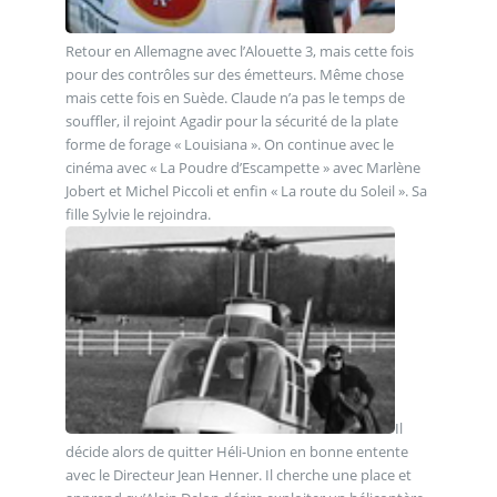
Retour en Allemagne avec l’Alouette 3, mais cette fois
pour des contrôles sur des émetteurs. Même chose
mais cette fois en Suède. Claude n’a pas le temps de
souffler, il rejoint Agadir pour la sécurité de la plate
forme de forage « Louisiana ». On continue avec le
cinéma avec « La Poudre d’Escampette » avec Marlène
Jobert et Michel Piccoli et enfin « La route du Soleil ». Sa
fille Sylvie le rejoindra.
Il
décide alors de quitter Héli-Union en bonne entente
avec le Directeur Jean Henner. Il cherche une place et