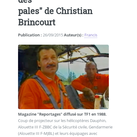
pales" de Christian
Brincourt
Publication :
26/09/2015
Auteur(s) :
Francis
Magazine "Reportages" diffusé sur TF1 en 1988.
Coup de projecteur sur les hélicoptères Dauphin,
Alouette III F-ZBBC de la Sécurité civile, Gendarmerie
(Alouette III F-MJBL) et leurs équipages avec