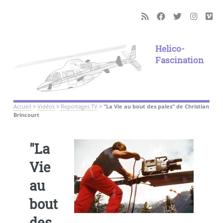
Helico-
Fascination
Accueil
>
Vidéos
>
Reportages TV
>
"La Vie au bout des pales" de Christian
Brincourt
"La
Vie
au
bout
des