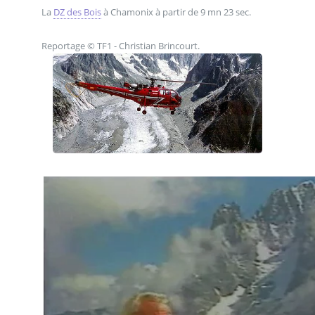
La
DZ des Bois
à Chamonix à partir de 9 mn 23 sec.
Reportage © ‎TF1 - Christian Brincourt.