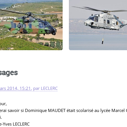
sages
ars 2014, 15:21
,
par
LECLERC
our,
merai savoir si Dominique MAUDET était scolarisé au lycée Marc
.
re-Yves LECLERC