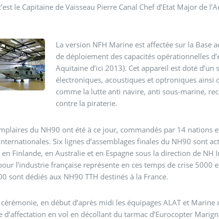
aine de Vaisseau Pierre Canal Chef d’Etat Major de l’Aéronavale française qui à reçu les clés de la version
La version NFH Marine est affectée sur la Base a
de déploiement des capacités opérationnelles
Aquitaine d’ici 2013). Cet appareil est doté d’
électroniques, acoustiques et optroniques ainsi que des arme
comme la lutte anti navire, anti sous-marine, rec
contre la piraterie.
plaires du NH90 ont été à ce jour, commandés par 14 nations et 
nternationales. Six lignes d’assemblages finales du NH90 sont ac
e, en Finlande, en Australie et en Espagne sous la direction de NH I
our l’industrie française représente en ces temps de crise 5000 em
0 sont dédiés aux NH90 TTH destinés à la France.
 cérémonie, en début d’après midi les équipages ALAT et Marine on
e d’affectation en vol en décollant du tarmac d’Eurocopter Marign