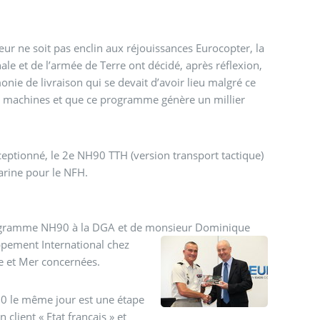
Ce 27 juillet 2012, le site de Marignane est en deuil (1) et malgré que le cœur ne soit pas enclin aux réjouissances Eurocopter,
la
le et de l’armée de Terre ont décidé, après réflexion,
e de livraison qui se devait d’avoir lieu malgré ce
 des machines et que ce programme génère un millier
eptionné, le 2e NH90 TTH (version transport tactique)
arine pour le NFH.
rogramme NH90 à la DGA et de monsieur Dominique
Maudet, Directeur Executif France et Commercial des Services de Développement International
chez
e et Mer concernées.
0 le même jour est une étape
client « Etat français » et