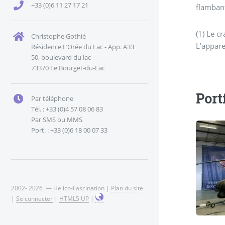
+33 (0)6 11 27 17 21
flambant
(1) Le c
Christophe Gothié
L’appare
Résidence L’Orée du Lac - App. A33
50, boulevard du lac
73370 Le Bourget-du-Lac
Port
Par téléphone
Tél. : +33 (0)4 57 08 06 83
Par SMS ou MMS
Port. : +33 (0)6 18 00 07 33
2002- 2026 — Helico-Fascination |
Plan du site
|
Se connecter
|
HTML5 UP
|