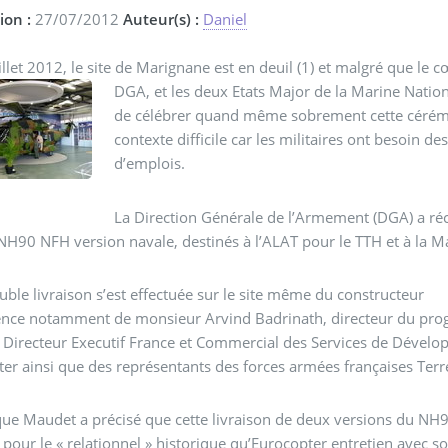
ion :
27/07/2012
Auteur(s) :
Daniel
DGA, et les deux Etats Major de la Marine Nationa
de célébrer quand même sobrement cette cérémoni
contexte difficile car les militaires ont besoin
d’emplois.
La Direction Générale de l’Armement (DGA) a réc
 NH90 NFH version navale, destinés à l’ALAT pour le TTH et à la M
uble livraison s’est effectuée sur le site même du constructeur
ence notamment de monsieur Arvind Badrinath, directeur du p
er ainsi que des représentants des forces armées françaises Terr
e Maudet a précisé que cette livraison de deux versions du NH9
pour le « relationnel » historique qu’Eurocopter entretien avec son 