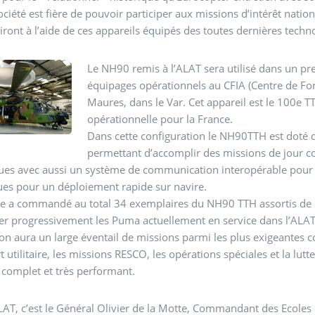
ociété est fière de pouvoir participer aux missions d’intérêt natio
ront à l’aide de ces appareils équipés des toutes dernières techn
Le NH90 remis à l’ALAT sera utilisé dans un p
équipages opérationnels au CFIA (Centre de For
Maures, dans le Var. Cet appareil est le 100e TT
opérationnelle pour la France.
Dans cette configuration le NH90TTH est doté 
permettant d’accomplir des missions de jour c
ues avec aussi un système de communication interopérable pour 
ues pour un déploiement rapide sur navire.
ce a commandé au total 34 exemplaires du NH90 TTH assortis de 
r progressivement les Puma actuellement en service dans l’ALAT.
on aura un large éventail de missions parmi les plus exigeantes c
t utilitaire, les missions RESCO, les opérations spéciales et la lutt
 complet et très performant.
LAT, c’est le Général Olivier de la Motte, Commandant des Ecoles 