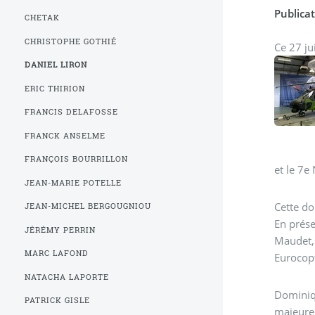
Publicat
CHETAK
CHRISTOPHE GOTHIÉ
DANIEL LIRON
ERIC THIRION
FRANCIS DELAFOSSE
FRANCK ANSELME
FRANÇOIS BOURRILLON
et le 7e
JEAN-MARIE POTELLE
Cette do
JEAN-MICHEL BERGOUGNIOU
En prés
JÉRÉMY PERRIN
MARC LAFOND
Eurocopt
NATACHA LAPORTE
Dominiqu
PATRICK GISLE
majeure 