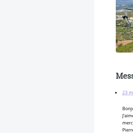
Mes
23 m
Bonj
J’ai
merci
Pier