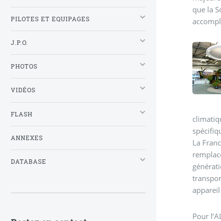
que la S
PILOTES ET EQUIPAGES
accompli
J.P.O.
PHOTOS
VIDÉOS
FLASH
climatiq
spécifiq
ANNEXES
La Fran
remplace
DATABASE
générati
transpor
appareil
Pour l’A