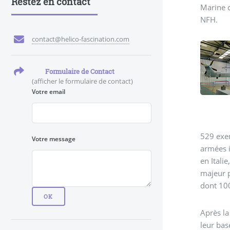
Restez en contact
Marine c’est le Capit
NFH.
contact@helico-fascination.com
Formulaire de Contact
(afficher le formulaire de contact)
Votre email
529 exem
Votre message
armées i
en Itali
majeur p
dont 100
Après la
leur bas