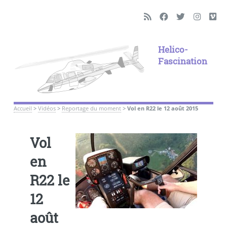
Helico-
Fascination
Accueil
>
Vidéos
>
Reportage du moment
>
Vol en R22 le 12 août 2015
Vol
en
R22 le
12
août