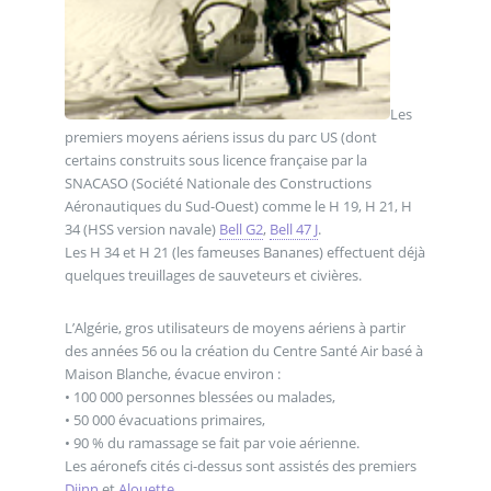
Les
premiers moyens aériens issus du parc US (dont
certains construits sous licence française par la
SNACASO (Société Nationale des Constructions
Aéronautiques du Sud-Ouest) comme le H 19, H 21, H
34 (HSS version navale)
Bell G2
,
Bell 47 J
.
Les H 34 et H 21 (les fameuses Bananes) effectuent déjà
quelques treuillages de sauveteurs et civières.
L’Algérie, gros utilisateurs de moyens aériens à partir
des années 56 ou la création du Centre Santé Air basé à
Maison Blanche, évacue environ :
• 100 000 personnes blessées ou malades,
• 50 000 évacuations primaires,
• 90 % du ramassage se fait par voie aérienne.
Les aéronefs cités ci-dessus sont assistés des premiers
Djinn
et
Alouette
.