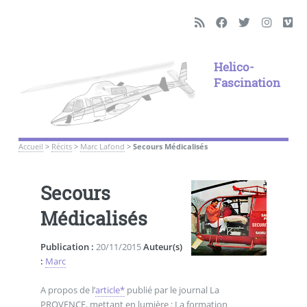
Helico-
Fascination
Accueil
>
Récits
>
Marc Lafond
>
Secours Médicalisés
Secours
Médicalisés
Publication :
20/11/2015
Auteur(s)
:
Marc
A propos de l’
article*
publié par le journal La
PROVENCE, mettant en lumière : La formation