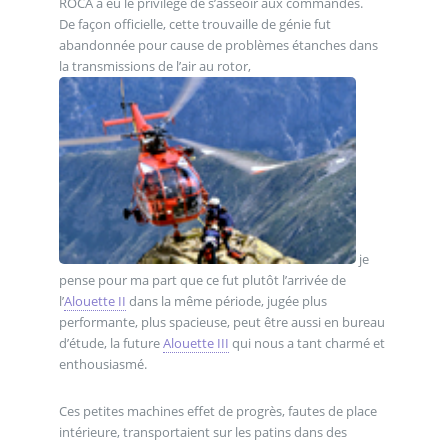
ROCA a eu le privilège de s’asseoir aux commandes.
De façon officielle, cette trouvaille de génie fut
abandonnée pour cause de problèmes étanches dans
la transmissions de l’air au rotor,
je
pense pour ma part que ce fut plutôt l’arrivée de
l’
Alouette II
dans la même période, jugée plus
performante, plus spacieuse, peut être aussi en bureau
d’étude, la future
Alouette III
qui nous a tant charmé et
enthousiasmé.
Ces petites machines effet de progrès, fautes de place
intérieure, transportaient sur les patins dans des