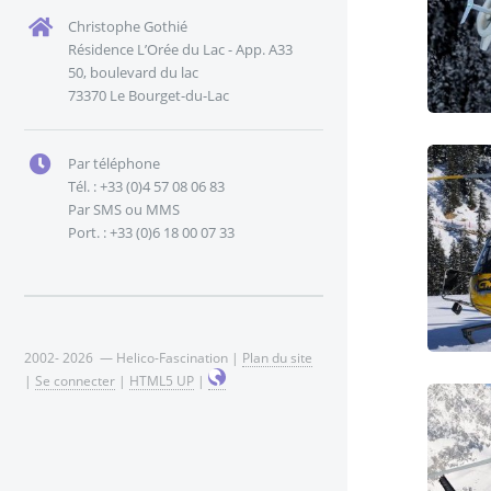
Christophe Gothié
Résidence L’Orée du Lac - App. A33
50, boulevard du lac
73370 Le Bourget-du-Lac
Par téléphone
Tél. : +33 (0)4 57 08 06 83
Par SMS ou MMS
Port. : +33 (0)6 18 00 07 33
2002- 2026 — Helico-Fascination |
Plan du site
|
Se connecter
|
HTML5 UP
|