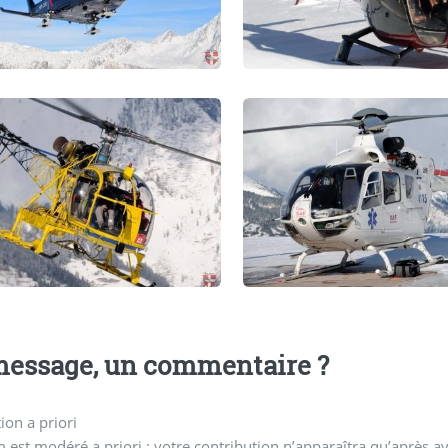
essage, un commentaire ?
on a priori
 est modéré a priori : votre contribution n’apparaîtra qu’après av