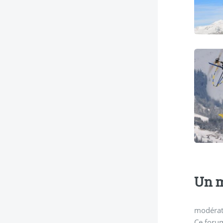
Un m
modérati
Ce forum