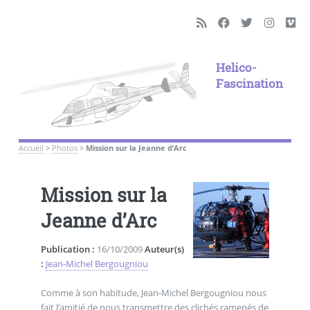
Helico-
Fascination
Accueil
>
Photos
>
Mission sur la Jeanne d’Arc
Mission sur la
Jeanne d’Arc
Publication :
16/10/2009
Auteur(s)
:
Jean-Michel Bergougniou
Comme à son habitude, Jean-Michel Bergougniou nous
fait l’amitié de nous transmettre des clichés ramenés de