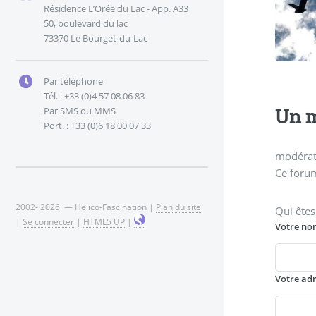
Résidence L’Orée du Lac - App. A33
50, boulevard du lac
73370 Le Bourget-du-Lac
Par téléphone
Tél. : +33 (0)4 57 08 06 83
Un m
Par SMS ou MMS
Port. : +33 (0)6 18 00 07 33
modérati
Ce forum
2002- 2026 — Helico-Fascination |
Plan du site
Qui êtes
|
Se connecter
|
HTML5 UP
|
Votre no
Votre ad