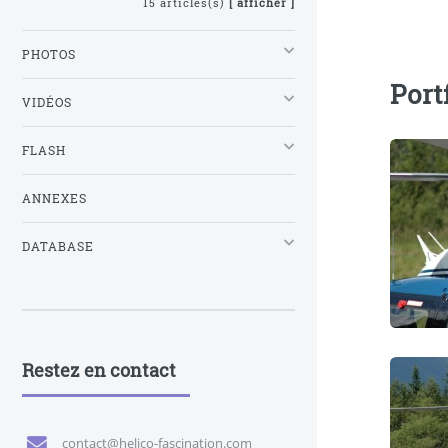
15 articles(s)
[ afficher ]
PHOTOS
Port
VIDÉOS
FLASH
ANNEXES
DATABASE
Restez en contact
contact@helico-fascination.com