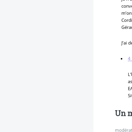
conve
m’ont
Cord
Géra
J’ai 
4 
L’
a
EA
Si
Un m
modérati