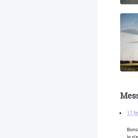
Mes
17 fé
Bons
Je n’