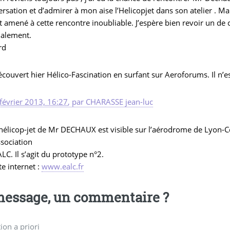
rsation et d’admirer à mon aise l’Helicopjet dans son atelier . M
 amené à cette rencontre inoubliable. J’espère bien revoir un de
ialement.
rd
découvert hier Hélico-Fascination en surfant sur Aeroforums. Il n’es
février 2013, 16:27
,
par
CHARASSE jean-luc
hélicop-jet de Mr DECHAUX est visible sur l’aérodrome de Lyon-Cor
ssociation
LC. Il s’agit du prototype n°2.
te internet :
www.ealc.fr
essage, un commentaire ?
on a priori