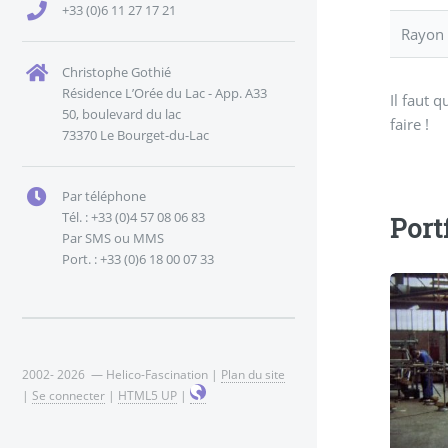
+33 (0)6 11 27 17 21
Rayon 
Christophe Gothié
Résidence L’Orée du Lac - App. A33
Il faut 
50, boulevard du lac
faire !
73370 Le Bourget-du-Lac
Par téléphone
Tél. : +33 (0)4 57 08 06 83
Port
Par SMS ou MMS
Port. : +33 (0)6 18 00 07 33
2002- 2026 — Helico-Fascination |
Plan du site
|
Se connecter
|
HTML5 UP
|