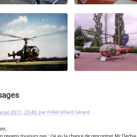
sages
vrier 2011, 23:40
,
par
Pollet Villard Gérard
oir,
en reviens toujours pas ; j’ai eu la chance de rencontrer Mr Decha