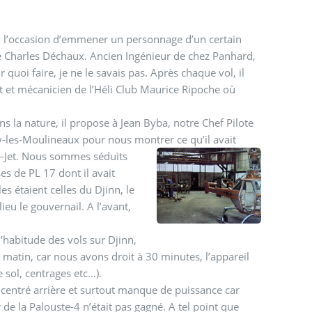
 eu l’occasion d’emmener un personnage d’un certain
 de Charles Déchaux. Ancien Ingénieur de chez Panhard,
r quoi faire, je ne le savais pas. Après chaque vol, il
nt et mécanicien de l’Héli Club Maurice Ripoche où
ans la nature, il propose à Jean Byba, notre Chef Pilote
sy-les-Moulineaux pour nous montrer ce qu’il avait
-Jet.
Nous sommes séduits
ses de PL 17 dont il avait
les étaient celles du Djinn, le
ieu le gouvernail. A l’avant,
habitude des vols sur Djinn,
matin, car nous avons droit à 30 minutes, l’appareil
 sol, centrages etc…).
t centré arrière et surtout manque de puissance car
 de la Palouste-4 n’était pas gagné. A tel point que