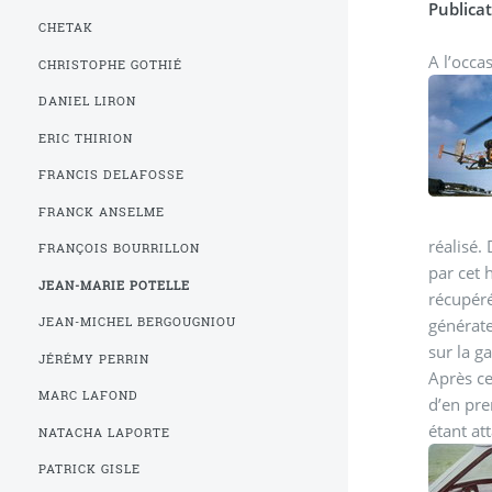
Publicat
CHETAK
A l’occa
CHRISTOPHE GOTHIÉ
DANIEL LIRON
ERIC THIRION
FRANCIS DELAFOSSE
FRANCK ANSELME
réalisé.
FRANÇOIS BOURRILLON
par cet 
JEAN-MARIE POTELLE
récupéré 
générate
JEAN-MICHEL BERGOUGNIOU
sur la ga
JÉRÉMY PERRIN
Après ce
MARC LAFOND
d’en pre
étant at
NATACHA LAPORTE
PATRICK GISLE