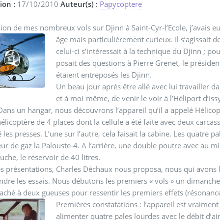
ion :
17/10/2010
Auteur(s) :
Papycoptere
sion de mes nombreux vols sur Djinn à Saint-Cyr-l’Ecole, j’avais
âge mais particulièrement curieux.
Il s’agissait
celui-ci s’intéressait à la technique du Djinn ; pou
posait des questions à Pierre Grenet, le préside
étaient entreposés les Djinn.
Un beau jour après être allé avec lui travailler d
et à moi-même, de venir le voir à l’Héliport d’Is
 Dans un hangar, nous découvrons l’appareil qu’il a appelé Hélicop
hélicoptère de 4 places dont la cellule a été faite avec deux carcas
les presses. L’une sur l’autre, cela faisait la cabine. Les quatre pa
ur de gaz la Palouste-4. A l’arrière, une double poutre avec au mil
uche, le réservoir de 40 litres.
s présentations, Charles Déchaux nous proposa, nous qui avons l’
ndre les essais. Nous débutons les premiers « vols » un dimanche 
taché à deux gueuses pour ressentir les premiers effets (résonance
Premières constatations : l’appareil est vraimen
alimenter quatre pales lourdes avec le débit d’air