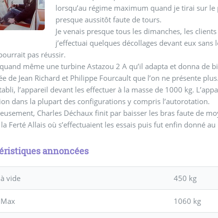
lorsqu’au régime maximum quand je tirai sur le pa
presque aussitôt faute de tours.
Je venais presque tous les dimanches, les client
j’effectuai quelques décollages devant eux sans l
 pourrait pas réussir.
t quand même une turbine Astazou 2 A qu’il adapta et donna de bi
 de Jean Richard et Philippe Fourcault que l’on ne présente plus
établi, l’appareil devant les effectuer à la masse de 1000 kg. L’app
tion dans la plupart des configurations y compris l’autorotation.
usement, Charles Déchaux finit par baisser les bras faute de moyens
 la Ferté Allais où s’effectuaient les essais puis fut enfin donné 
éristiques annoncées
à vide
450 kg
 Max
1060 kg