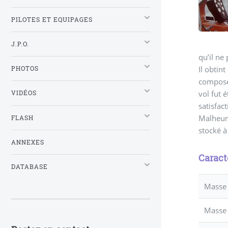
PILOTES ET EQUIPAGES
J.P.O.
qu’il ne
Il obtin
PHOTOS
composée
vol fut 
VIDÉOS
satisfac
Malheure
FLASH
stocké à
ANNEXES
Caract
DATABASE
Masse 
Masse