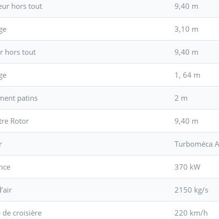
ur hors tout
9,40 m
ge
3,10 m
r hors tout
9,40 m
ge
1, 64 m
ment patins
2 m
re Rotor
9,40 m
r
Turboméca A
nce
370 kW
’air
2150 kg/s
 de croisière
220 km/h