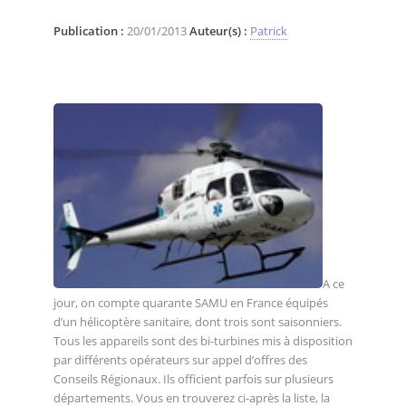
Publication :
20/01/2013
Auteur(s) :
Patrick
A ce
jour, on compte quarante SAMU en France équipés
d’un hélicoptère sanitaire, dont trois sont saisonniers.
Tous les appareils sont des bi-turbines mis à disposition
par différents opérateurs sur appel d’offres des
Conseils Régionaux. Ils officient parfois sur plusieurs
départements. Vous en trouverez ci-après la liste, la