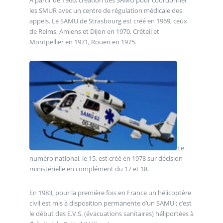
A partir de 1966, création des SAMU pour coordonner
les SMUR avec un centre de régulation médicale des
appels. Le SAMU de Strasbourg est créé en 1969, ceux
de Reims, Amiens et Dijon en 1970, Créteil et
Montpellier en 1971, Rouen en 1975.
Le
numéro national, le 15, est créé en 1978 sur décision
ministérielle en complément du 17 et 18.
En 1983, pour la première fois en France un hélicoptère
civil est mis à disposition permanente d’un SAMU ; c’est
le début des E.V.S. (évacuations sanitaires) héliportées à