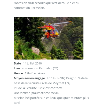
l’occasion d’un secours qui s’est déroulé hier au
sommet du Parmelan.
Date
: 14 juillet 2010
Lieu
: sommet du Parmelan (74)
Heure
: 12h45 environ
Moyen aérien engagé
: EC 145 F-ZBPJ Dragon 74 de la
base de la Sécurité Civile de Meythet (74)
PC de la Sécurité Civile est contacté
Une victime (traumatisme facial)
Mission héliportée sur les lieux quelques minutes plus
tard