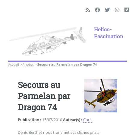
Helico-
Fascination
Accueil
>
Photos
>
Secours au Parmelan par Dragon 74
Secours au
Parmelan par
Dragon 74
Publication :
15/07/2010
Auteur(s) :
Chris
Denis Berthet nous transmet ses clichés pris à