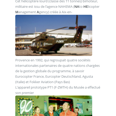
Cet hélicoptère lourd (classe des 11 tonnes) bimoteur,
militaire est issu de l’agence NAHEMA (
NA
to
HE
licopter
M
anagement
A
gency) créée à Aix-en-
Provence en 1992, qui regroupait quatre sociétés
internationales partenaires de quatre nations chargées
de la gestion globale du programme, à savoir
Eurocopter France, Eurcopter Deutschland, Agusta
(Italie) et Fokker Aviation (Pays Bas)
L’appareil prototype PT1 (F-ZWTH) du Musée a effectué
son premier