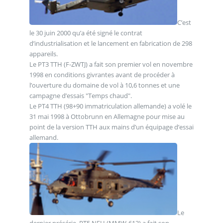
C’est
le 30 juin 2000 qu’a été signé le contrat
d’industrialisation et le lancement en fabrication de 298
appareils.
Le PT3 TTH (F-ZWTJ) a fait son premier vol en novembre
1998 en conditions givrantes avant de procéder à
l’ouverture du domaine de vol à 10,6 tonnes et une
campagne d’essais "Temps chaud".
Le PT4 TTH (98+90 immatriculation allemande) a volé le
31 mai 1998 à Ottobrunn en Allemagne pour mise au
point de la version TTH aux mains d’un équipage d’essai
allemand.
Le
dernier présérie, PT5 NFH (MMW-613) a fait son,