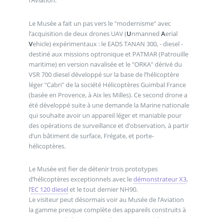
Le Musée a fait un pas vers le "modernisme" avec
l’acquisition de deux drones UAV (
U
nmanned
A
erial
V
ehicle) expérimentaux : le EADS TANAN 300, - diesel -
destiné aux missions optronique et PATMAR (Patrouille
maritime) en version navalisée et le "ORKA" dérivé du
VSR 700 diesel développé sur la base de l’hélicoptère
léger "Cabri" de la société Hélicoptères Guimbal France
(basée en Provence, à Aix les Milles). Ce second drone a
été développé suite à une demande la Marine nationale
qui souhaite avoir un appareil léger et maniable pour
des opérations de surveillance et d’observation, à partir
d’un bâtiment de surface, Frégate, et porte-
hélicoptères.
Le Musée est fier de détenir trois prototypes
d’hélicoptères exceptionnels avec le
démonstrateur X3
,
l’
EC 120 diesel
et le tout dernier NH90.
Le visiteur peut désormais voir au Musée de l’Aviation
la gamme presque complète des appareils construits à