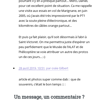
pourtant il y en a presque partout... Merci, Daniel,
pour cet excellent point de situation. Ca me rappelle
une visite aux essais en vol de Marignane, en juin
2005, où j’avais été très impressionné par le PT1
avec la soute pleine d’électronique, et des
kilomètres de câbles orange partout...
Et puis ça fait plaisir, qu’il soit désormais à l’abri à
Saint-Victoret. On me permettra juste d’espérer un
peu perfidement que le Musée de l’ALAT et de
l’hélicoptère se voie attribuer un autre des protos
un de ces jours... ;-)
28 avril 2019, 10:51
,
par
osée Gilbert
article et photos super comme dab: : que de
souvenirs, c’était le bon temps ::: :
Un message, un commentaire ?