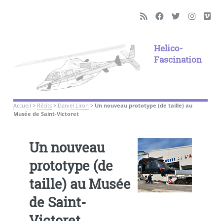
Helico-
Fascination
Accueil
>
Récits
>
Daniel Liron
>
Un nouveau prototype (de taille) au
Musée de Saint-Victoret
Un nouveau
prototype (de
taille) au Musée
de Saint-
Victoret