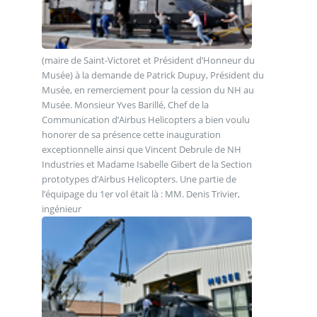
(maire de Saint-Victoret et Président d’Honneur du
Musée) à la demande de Patrick Dupuy, Président du
Musée, en remerciement pour la cession du NH au
Musée. Monsieur Yves Barillé, Chef de la
Communication d’Airbus Helicopters a bien voulu
honorer de sa présence cette inauguration
exceptionnelle ainsi que Vincent Debrule de NH
Industries et Madame Isabelle Gibert de la Section
prototypes d’Airbus Helicopters. Une partie de
l’équipage du 1er vol était là : MM. Denis Trivier,
ingénieur