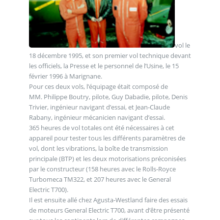
vol le
18 décembre 1995, et son premier vol technique devant
les officiels, la Presse et le personnel de l’Usine, le 15
février 1996 à Marignane.
Pour ces deux vols, l’équipage était composé de
MM. Philippe Boutry, pilote, Guy Dabadie, pilote, Denis
Trivier, ingénieur navigant d’essai, et Jean-Claude
Rabany, ingénieur mécanicien navigant d’essai.
365 heures de vol totales ont été nécessaires à cet
appareil pour tester tous les différents paramètres de
vol, dont les vibrations, la boîte de transmission
principale (BTP) et les deux motorisations préconisées
par le constructeur (158 heures avec le Rolls-Royce
Turbomeca TM322, et 207 heures avec le General
Electric T700).
Il est ensuite allé chez Agusta-Westland faire des essais
de moteurs General Electric T700, avant d’être présenté