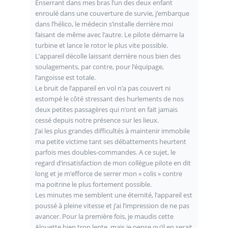
Enserrant dans mes bras l’un des deux enfant
enroulé dans une couverture de survie, j’embarque
dans l’hélico, le médecin s’installe derrière moi
faisant de même avec l’autre. Le pilote démarre la
turbine et lance le rotor le plus vite possible.
L’appareil décolle laissant derrière nous bien des
soulagements, par contre, pour l’équipage,
l’angoisse est totale.
Le bruit de l’appareil en vol n’a pas couvert ni
estompé le côté stressant des hurlements de nos
deux petites passagères qui n’ont en fait jamais
cessé depuis notre présence sur les lieux.
J’ai les plus grandes difficultés à maintenir immobile
ma petite victime tant ses débattements heurtent
parfois mes doubles-commandes. A ce sujet, le
regard d’insatisfaction de mon collègue pilote en dit
long et je m’efforce de serrer mon « colis » contre
ma poitrine le plus fortement possible.
Les minutes me semblent une éternité, l’appareil est
poussé à pleine vitesse et j’ai l’impression de ne pas
avancer. Pour la première fois, je maudis cette
Alouette bien trop lente, mais je pense qu’il en serait