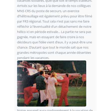
vacances scolaires, quel que soit le temps d’ailleurs.
Arrivés sur les lieux à la demande de nos collègues
MNS CRS du poste de secours, un exercice
d’hélitreuillage est également prévu pour être filmé
par FR3 régional. Tout cela n’est pas sans me faire
réfléchir à l’éventualité d’un détachement de notre
hélico ici en période estivale... La partie ne sera pas
gagnée, mais en essayant de faire croire à nos
décideurs que l’idée vient d’eux, il y a peut-être une
chance. D’autant que tout le monde sait que nos
grandes métropoles sont chaque année désertées
pendant les vacances.
Notre appareil aura conformément à la vocation de