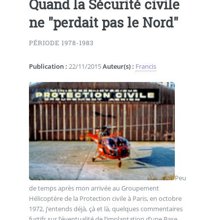
Quand la Sécurité civile
ne "perdait pas le Nord"
PÉRIODE 1978-1983
Publication :
22/11/2015
Auteur(s) :
Francis
Peu
de temps après mon arrivée au Groupement
Hélicoptère de la Protection civile à Paris, en octobre
1972, j’entends déjà, çà et là, quelques commentaires
furtifs sur l’éventualité de l’implantation d’une Base