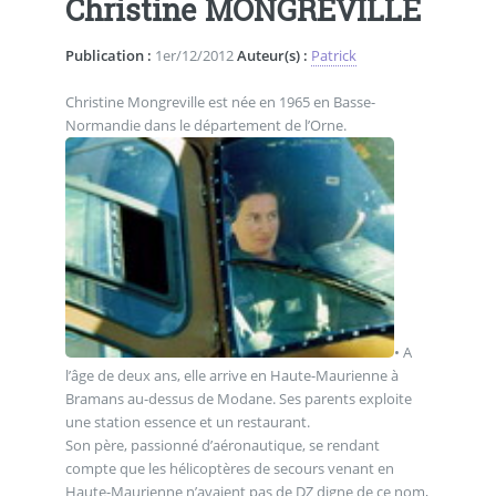
Christine MONGREVILLE
Publication :
1er/12/2012
Auteur(s) :
Patrick
Christine Mongreville est née en 1965 en Basse-
Normandie dans le département de l’Orne.
• A
l’âge de deux ans, elle arrive en Haute-Maurienne à
Bramans au-dessus de Modane. Ses parents exploite
une station essence et un restaurant.
Son père, passionné d’aéronautique, se rendant
compte que les hélicoptères de secours venant en
Haute-Maurienne n’avaient pas de DZ digne de ce nom,