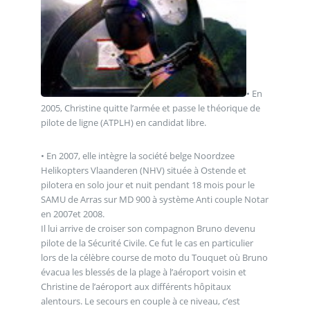
• En
2005, Christine quitte l’armée et passe le théorique de
pilote de ligne (ATPLH) en candidat libre.
• En 2007, elle intègre la société belge Noordzee
Helikopters Vlaanderen (NHV) située à Ostende et
pilotera en solo jour et nuit pendant 18 mois pour le
SAMU de Arras sur MD 900 à système Anti couple Notar
en 2007et 2008.
Il lui arrive de croiser son compagnon Bruno devenu
pilote de la Sécurité Civile. Ce fut le cas en particulier
lors de la célèbre course de moto du Touquet où Bruno
évacua les blessés de la plage à l’aéroport voisin et
Christine de l’aéroport aux différents hôpitaux
alentours. Le secours en couple à ce niveau, c’est