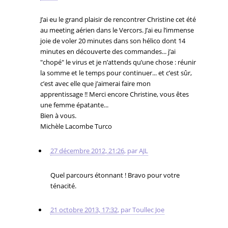
J’ai eu le grand plaisir de rencontrer Christine cet été
au meeting aérien dans le Vercors. J’ai eu l’immense
joie de voler 20 minutes dans son hélico dont 14
minutes en découverte des commandes... j’ai
"chopé" le virus et je n’attends qu’une chose : réunir
la somme et le temps pour continuer... et c’est sûr,
c’est avec elle que j’aimerai faire mon
apprentissage !! Merci encore Christine, vous êtes
une femme épatante...
Bien à vous.
Michèle Lacombe Turco
27 décembre 2012, 21:26
,
par
AJL
Quel parcours étonnant ! Bravo pour votre
ténacité.
21 octobre 2013, 17:32
,
par
Toullec Joe