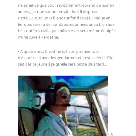
ne serait-ce que pour ravitailler entreprend de leur en
aménager une sur un terrain dont il dispose.
Cette DZ avec un H blanc sur fond rouge, unique en
Europe, servira de nombreuses années aussi bien aux
hélicoptères civils que militaires et sera même équipée
d’une cuve à kérosène.
• A quatre ans, Christine fait son premier tour
d’Alouette III avec les gendarmes et c’est le déclic. Elle
sait dès ce jeune âge qu’elle sera pilote plus tard…
• A