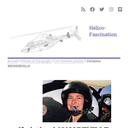
Helico-
Fascination
Accueil
>
Pilotes et Equipages
>
Les Femmes pilotes
>
Christine
MONGREVILLE