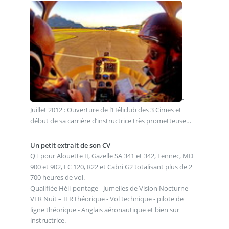
•
Juillet 2012 : Ouverture de l’Héliclub des 3 Cimes et
début de sa carrière d’instructrice très prometteuse…
Un petit extrait de son CV
QT pour Alouette II, Gazelle SA 341 et 342, Fennec, MD
900 et 902, EC 120, R22 et Cabri G2 totalisant plus de 2
700 heures de vol.
Qualifiée Héli-pontage - Jumelles de Vision Nocturne -
VFR Nuit – IFR théorique - Vol technique - pilote de
ligne théorique - Anglais aéronautique et bien sur
instructrice.