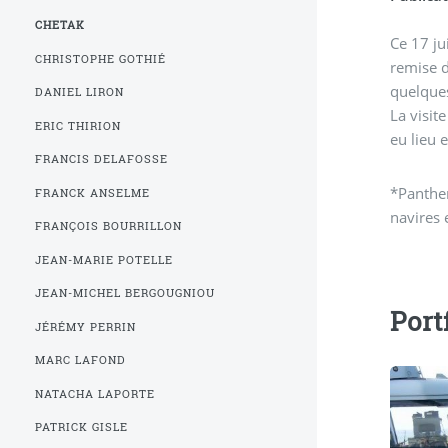
CHETAK
Ce 17 ju
CHRISTOPHE GOTHIÉ
remise d
quelque
DANIEL LIRON
La visit
ERIC THIRION
eu lieu 
FRANCIS DELAFOSSE
*Panther
FRANCK ANSELME
navires 
FRANÇOIS BOURRILLON
JEAN-MARIE POTELLE
JEAN-MICHEL BERGOUGNIOU
Port
JÉRÉMY PERRIN
MARC LAFOND
NATACHA LAPORTE
PATRICK GISLE