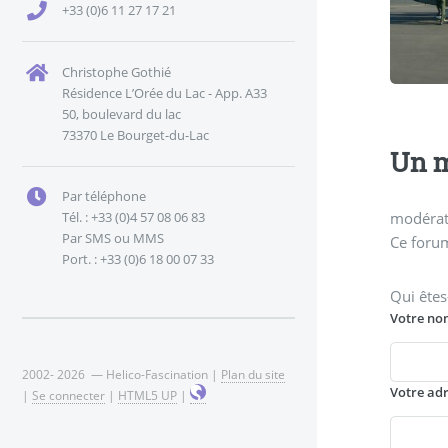
+33 (0)6 11 27 17 21
Christophe Gothié
Résidence L’Orée du Lac - App. A33
50, boulevard du lac
73370 Le Bourget-du-Lac
Un m
Par téléphone
Tél. : +33 (0)4 57 08 06 83
modérati
Par SMS ou MMS
Ce forum
Port. : +33 (0)6 18 00 07 33
Qui êtes
Votre no
2002- 2026 — Helico-Fascination |
Plan du site
Votre ad
|
Se connecter
|
HTML5 UP
|