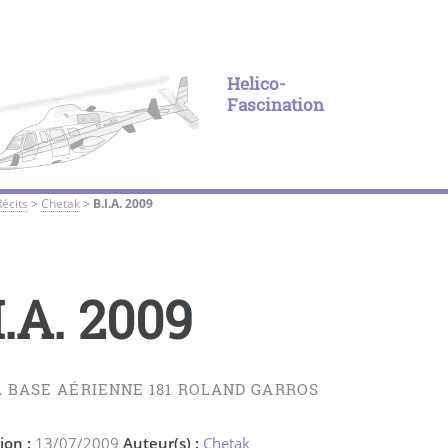
Helico-
Fascination
Récits
>
Chetak
>
B.I.A. 2009
I.A. 2009
A BASE AÉRIENNE 181 ROLAND GARROS
ion :
13/07/2009
Auteur(s) :
Chetak