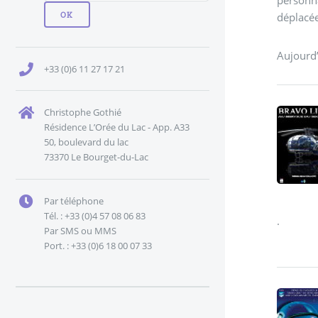
personna
déplacée
Aujourd’
+33 (0)6 11 27 17 21
Christophe Gothié
Résidence L’Orée du Lac - App. A33
50, boulevard du lac
73370 Le Bourget-du-Lac
Par téléphone
Tél. : +33 (0)4 57 08 06 83
.
Par SMS ou MMS
Port. : +33 (0)6 18 00 07 33