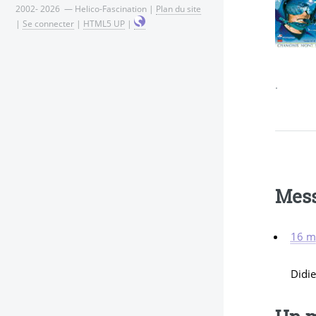
2002- 2026 — Helico-Fascination |
Plan du site
|
Se connecter
|
HTML5 UP
|
.
Mes
16 m
Didie