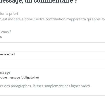
essage, un commentaire ?
on a priori
 est modéré a priori : votre contribution n’apparaîtra qu’après av
-vous ?
m
resse email
essage
votre message (obligatoire)
er des paragraphes, laissez simplement des lignes vides.