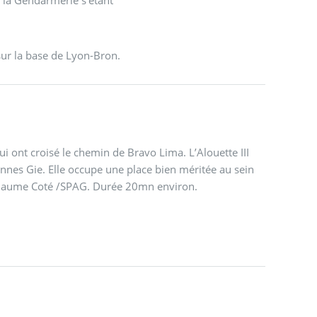
e la Gendarmerie s’étant
sur la base de Lyon-Bron.
ui ont croisé le chemin de Bravo Lima. L’Alouette III
nes Gie. Elle occupe une place bien méritée au sein
uillaume Coté /SPAG. Durée 20mn environ.