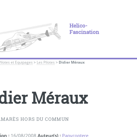
Helico-
Fascination
Pilotes et Equipages
>
Les Pilotes
>
Didier Méraux
dier Méraux
LMARÈS HORS DU COMMUN
ion :
16/08/2008
Auteur(s) :
Papycoptere