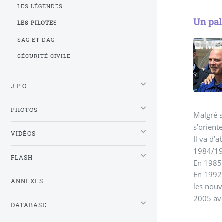
LES LÉGENDES
Un pa
LES PILOTES
SAG ET DAG
SÉCURITÉ CIVILE
J.P.O.
PHOTOS
Malgré s
s’orient
VIDÉOS
Il va d’
1984/198
FLASH
En 1985,
En 1992,
ANNEXES
les nouv
2005 ave
DATABASE