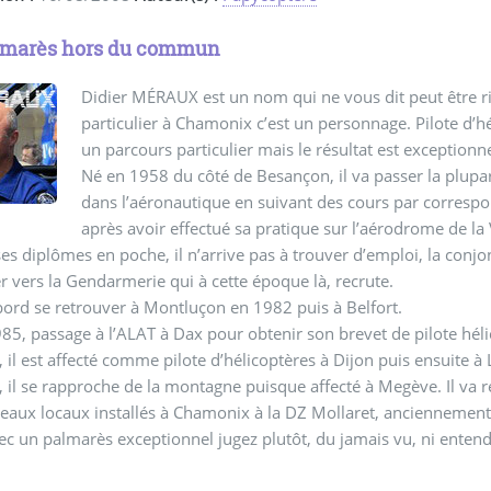
lmarès hors du commun
Didier MÉRAUX est un nom qui ne vous dit peut être r
particulier à Chamonix c’est un personnage. Pilote d’h
un parcours particulier mais le résultat est exceptionne
Né en 1958 du côté de Besançon, il va passer la plupar
dans l’aéronautique en suivant des cours par corresp
après avoir effectué sa pratique sur l’aérodrome de la
es diplômes en poche, il n’arrive pas à trouver d’emploi, la conjo
er vers la Gendarmerie qui à cette époque là, recrute.
abord se retrouver à Montluçon en 1982 puis à Belfort.
5, passage à l’ALAT à Dax pour obtenir son brevet de pilote héli
 il est affecté comme pilote d’hélicoptères à Dijon puis ensuite à
 il se rapproche de la montagne puisque affecté à Megève. Il va r
eaux locaux installés à Chamonix à la DZ Mollaret, anciennemen
c un palmarès exceptionnel jugez plutôt, du jamais vu, ni enten