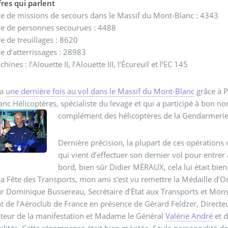
fres qui parlent
e de missions de secours dans le Massif du Mont-Blanc : 4343
e de personnes secourues : 4488
 de treuillages : 8620
 d’atterrissages : 28983
hines : l’Alouette II, l’Alouette III, l’Écureuil et l’EC 145
ra
une dernière fois au vol dans le Massif du Mont-Blanc
grâce à 
nc Hélicoptères, spécialiste du levage et qui a participé à bon 
complément des hélicoptères de la Gendarmerie et
Dernière précision, la plupart de ces opérations 
qui vient d’effectuer son dernier vol pour entrer
bord, bien sûr Didier MÉRAUX, cela lui était bien
la Fête des Transports, mon ami s’est vu remettre la Médaille d’O
 Dominique Bussereau, Secrétaire d’État aux Transports et Mons
t de l’Aéroclub de France en présence de Gérard Feldzer, Directeu
teur de la manifestation et Madame le Général
Valérie André
et 