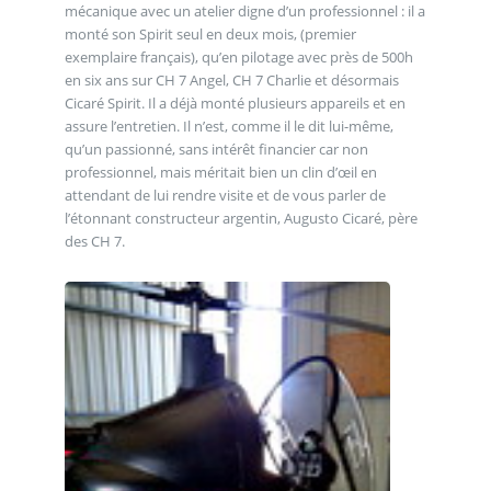
mécanique avec un atelier digne d’un professionnel : il a
monté son Spirit seul en deux mois, (premier
exemplaire français), qu’en pilotage avec près de 500h
en six ans sur CH 7 Angel, CH 7 Charlie et désormais
Cicaré Spirit. Il a déjà monté plusieurs appareils et en
assure l’entretien. Il n’est, comme il le dit lui-même,
qu’un passionné, sans intérêt financier car non
professionnel, mais méritait bien un clin d’œil en
attendant de lui rendre visite et de vous parler de
l’étonnant constructeur argentin, Augusto Cicaré, père
des CH 7.