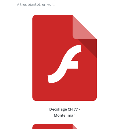
A très bientôt, en vol…
Décollage CH 77 -
Montélimar