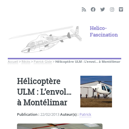
Helico-
Fascination
Accueil
>
Récits
>
Patrick Gisle
>
Hélicoptère ULM : L’envol… à Montélimar
Hélicoptère
ULM : L’envol…
à Montélimar
Publication :
22/02/2013
Auteur(s) :
Patrick