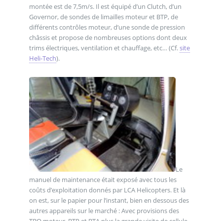
montée est de 7,5m/s. Il est équipé d’un Clutch, d’un
Governor, de sondes de limailles moteur et BTP, de
différents contrôles moteur, d’une sonde de pression
châssis et propose de nombreuses options dont deux
trims électriques, ventilation et chauffage, etc… (Cf.
site
Heli-Tech
).
Le
manuel de maintenance était exposé avec tous les
coûts d’exploitation donnés par LCA Helicopters. Et là
on est, sur le papier pour l’instant, bien en dessous des
autres appareils sur le marché : Avec provisions des