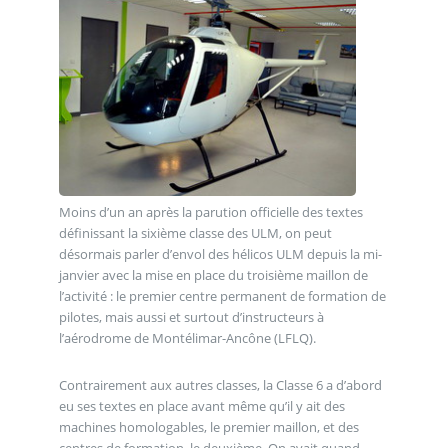
Moins d’un an après la parution officielle des textes
définissant la sixième classe des ULM, on peut
désormais parler d’envol des hélicos ULM depuis la mi-
janvier avec la mise en place du troisième maillon de
l’activité : le premier centre permanent de formation de
pilotes, mais aussi et surtout d’instructeurs à
l’aérodrome de Montélimar-Ancône (LFLQ).
Contrairement aux autres classes, la Classe 6 a d’abord
eu ses textes en place avant même qu’il y ait des
machines homologables, le premier maillon, et des