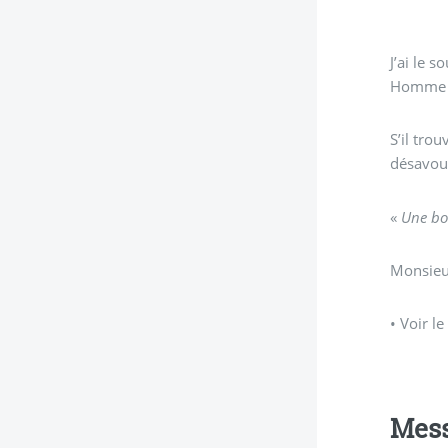
J’ai le 
Homme de
S’il tro
désavou
«
Une bo
Monsieu
• Voir le
Mes