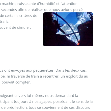
a machine ruisselante d’humidité et l’attention
secondes afin de réaliser que nous avions percé.
e certains critères de
rafic.
souvent de simuler,
nous ont envoyés aux pâquerettes.
Dans les deux cas,
é, ni traverse de train à recentrer, un exploit dû au
n pouvait compter.
, exigeant envers lui-même, nous demandant la
rticipant toujours à nos agapes, possédant le sens de la
 de prédilection, tous se souviennent de ses discours