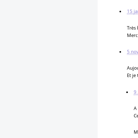
15 ja
Très 
Merc
5 no
Aujou
Et je
9
A 
Ce
M