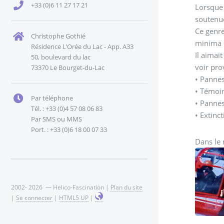
+33 (0)6 11 27 17 21
Lorsque 
soutenue
Ce genre
Christophe Gothié
minima d
Résidence L’Orée du Lac - App. A33
Il aimai
50, boulevard du lac
voir pro
73370 Le Bourget-du-Lac
• Pannes
• Témoin
Par téléphone
• Panne
Tél. : +33 (0)4 57 08 06 83
• Extinct
Par SMS ou MMS
Port. : +33 (0)6 18 00 07 33
Dans le 
2002- 2026 — Helico-Fascination |
Plan du site
|
Se connecter
|
HTML5 UP
|