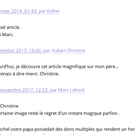
nvier 2014, 01:43
,
par
Esther
bel article.
i Marc.
vembre 2017, 10:06
,
par
Aubert Christine
rd’hui, je découvre cet article magnifique sur mon père...
 tenais à dire merci. Christine.
 novembre 2017, 12:23
,
par
Marc Lafond
Christine
rtaine image reste le regret d’un instant magique parfois .
ichel votre papa possédait des dons multiples qui rendent un hom