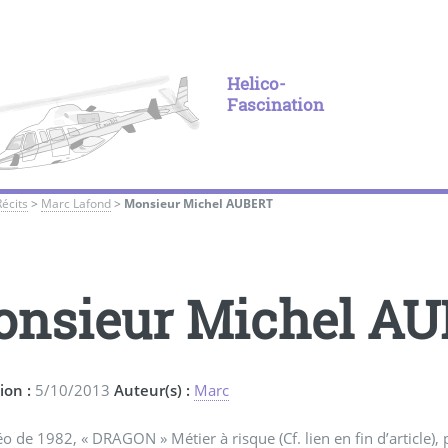
Helico-
Fascination
Récits
>
Marc Lafond
>
Monsieur Michel AUBERT
nsieur Michel A
ion :
5/10/2013
Auteur(s) :
Marc
o de 1982, « DRAGON » Métier à risque (Cf. lien en fin d’article)