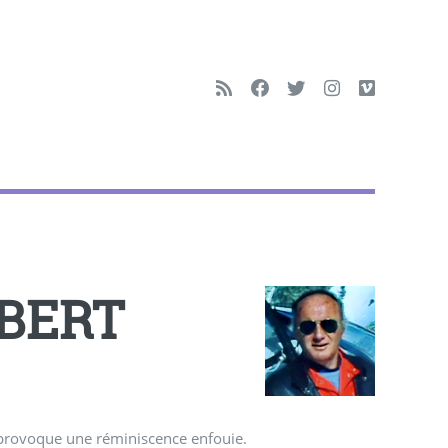
UBERT
, provoque une réminiscence enfouie.