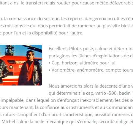
itant ainsi le transfert relais routier pour cause météo défavorabl
a, la connaissance du secteur, les repères dangereux ou utiles ré
es missions ce qui nous permettait de ramener au plus vite bles
 pour l’un et la disponibilité pour l’autre.
Excellent, Pilote, posé, calme et déterminé
partagions les tâches d’exploitations de
• Cap, horizon, altimètre pour lui.
• Variomètre, anémomètre, compte-tours
Nous amorcions alors la descente d’une 
qui déterminait le cap, vario -500, badin 
impalpable, dans lequel on s’enfonçait inexorablement, les dés s
cours maintenant, la confiance aux instruments et au Commandan
s rotors s’amplifient d’un bruit caractéristique, aussitôt ramenés 
. Michel calme la belle mécanique qui s’emballe, sécurité oblige et 