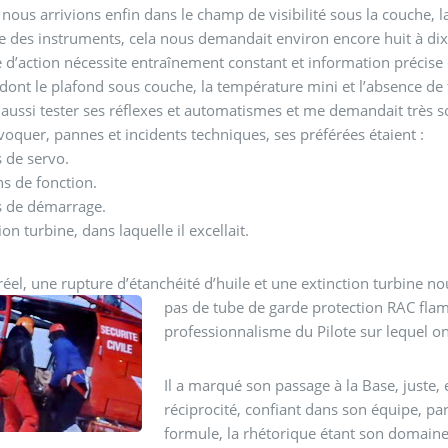
nous arrivions enfin dans le champ de visibilité sous la couche, l
 des instruments, cela nous demandait environ encore huit à dix 
 d’action nécessite entraînement constant et information précise d
ont le plafond sous couche, la température mini et l’absence de t
t aussi tester ses réflexes et automatismes et me demandait très 
voquer, pannes et incidents techniques, ses préférées étaient :
 de servo.
s de fonction.
s de démarrage.
ion turbine, dans laquelle il excellait.
réel, une rupture d’étanchéité d’huile et une extinction turbine 
pas de tube de garde protection RAC flamb
professionnalisme du Pilote sur lequel o
Il a marqué son passage à la Base, juste
réciprocité, confiant dans son équipe, pa
formule, la rhétorique étant son domaine