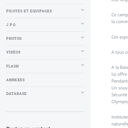
PILOTES ET EQUIPAGES
Ce campe
la commè
J.P.O.
Ces espo
PHOTOS
A tous c
VIDÉOS
FLASH
A la Bas
lui offr
ANNEXES
Pendant 
Un souve
DATABASE
Sécurité
Olympiq
Institut
naturell