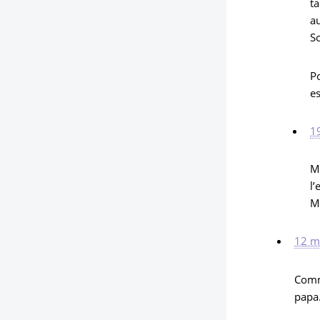
ta
au
So
Po
e
1
M
l’
Me
12 m
Comme
papa.