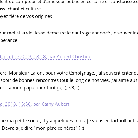
lent de compteur et d’amuseur public en certaine circonstance ,cet
ssi chant et culture.
yez fière de vos origines
ur moi si la vieillesse demeure le naufrage annoncé ,le souvenir
spérance .
9 octobre 2019, 18:18
,
par
Aubert Christine
erci Monsieur Lafont pour votre témoignage, j’ai souvent entend
espoir de bonnes rencontres tout le long de nos vies. J’ai aimé aus
rci à mon papa pour tout ça, :), <3, ;)
ai 2018, 15:56
,
par
Cathy Aubert
 ma petite soeur, il y a quelques mois, je viens en farfouillant
 Devrais-je dire "mon père ce héros" ? ;)