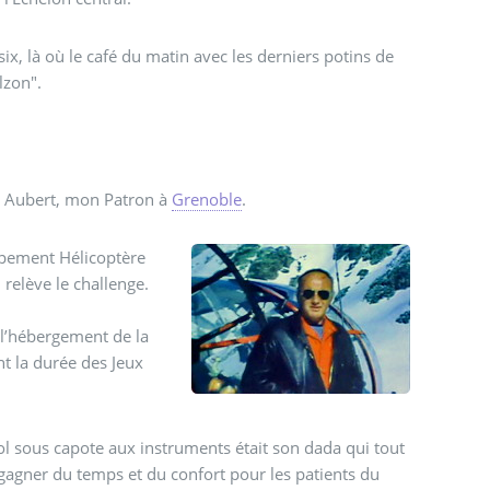
, là où le café du matin avec les derniers potins de
lzon".
ur Aubert, mon Patron à
Grenoble
.
upement Hélicoptère
 relève le challenge.
 l’hébergement de la
nt la durée des Jeux
vol sous capote aux instruments était son dada qui tout
 gagner du temps et du confort pour les patients du