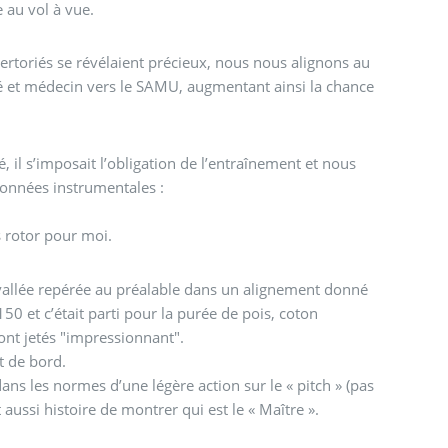
e au vol à vue.
pertoriés se révélaient précieux, nous nous alignons au
sé et médecin vers le SAMU, augmentant ainsi la chance
, il s’imposait l’obligation de l’entraînement et nous
 données instrumentales :
 rotor pour moi.
vallée repérée au préalable dans un alignement donné
150 et c’était parti pour la purée de pois, coton
ont jetés "impressionnant".
t de bord.
dans les normes d’une légère action sur le « pitch » (pas
aussi histoire de montrer qui est le « Maître ».