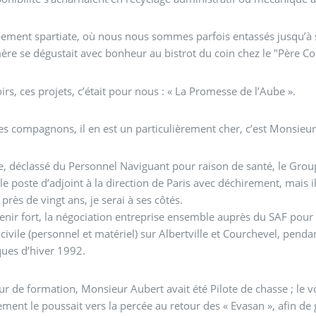
ment spartiate, où nous nous sommes parfois entassés jusqu’à six
re se dégustait avec bonheur au bistrot du coin chez le "Père Co
irs, ces projets, c’était pour nous : « La Promesse de l’Aube ».
es compagnons, il en est un particulièrement cher, c’est Monsie
e, déclassé du Personnel Naviguant pour raison de santé, le Gro
e le poste d’adjoint à la direction de Paris avec déchirement, mais il
près de vingt ans, je serai à ses côtés.
nir fort, la négociation entreprise ensemble auprès du SAF pour
 civile (personnel et matériel) sur Albertville et Courchevel, penda
ues d’hiver 1992.
eur de formation, Monsieur Aubert avait été Pilote de chasse ; le 
ement le poussait vers la percée au retour des « Evasan », afin de