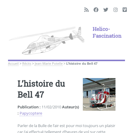
Helico-
Fascination
Accueil
>
Récits
>
Jean-Marie Potelle
>
L’histoire du Bell 47
L’histoire du
Bell 47
Publication :
11/02/2010
Auteur(s)
:
Papycoptere
Parler de la Bulle de l’air est pour moi toujours un plaisir
car j’ai effectué tellement d’heures de vol sur cette