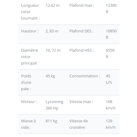
Longueur
12,62 m
Plafond max :
12300
rotor
ft
tournant :
Hauteur :
2, 83 m
Plafond DES :
10850
ft
Diamètre
10, 72 m
Plafond HES :
6550
rotor
ft
principal :
Poids
45 kg
Consommation :
45
d’une
L/h
pale :
Moteur :
Lycoming
Vitesse max :
168
260 Hp
km/h
Masse à
811 kg
Vitesse de
129
vide :
croisière :
km/h