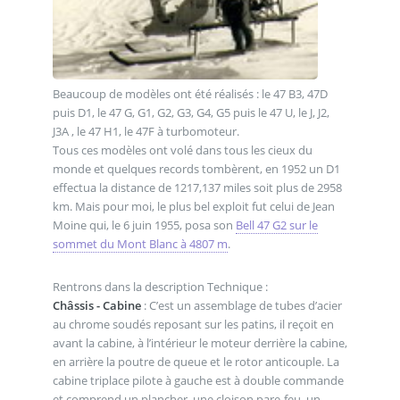
Beaucoup de modèles ont été réalisés : le 47 B3, 47D
puis D1, le 47 G, G1, G2, G3, G4, G5 puis le 47 U, le J, J2,
J3A , le 47 H1, le 47F à turbomoteur.
Tous ces modèles ont volé dans tous les cieux du
monde et quelques records tombèrent, en 1952 un D1
effectua la distance de 1217,137 miles soit plus de 2958
km. Mais pour moi, le plus bel exploit fut celui de Jean
Moine qui, le 6 juin 1955, posa son
Bell 47 G2 sur le
sommet du Mont Blanc à 4807 m
.
Rentrons dans la description Technique :
Châssis - Cabine
: C’est un assemblage de tubes d’acier
au chrome soudés reposant sur les patins, il reçoit en
avant la cabine, à l’intérieur le moteur derrière la cabine,
en arrière la poutre de queue et le rotor anticouple. La
cabine triplace pilote à gauche est à double commande
et comprend un plancher, une cloison pare-feu, un