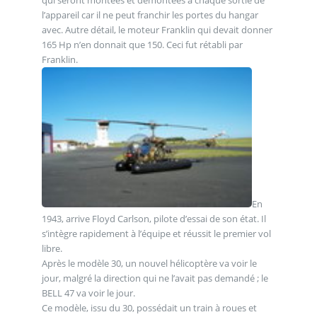
l’appareil car il ne peut franchir les portes du hangar
avec. Autre détail, le moteur Franklin qui devait donner
165 Hp n’en donnait que 150. Ceci fut rétabli par
Franklin.
En
1943, arrive Floyd Carlson, pilote d’essai de son état. Il
s’intègre rapidement à l’équipe et réussit le premier vol
libre.
Après le modèle 30, un nouvel hélicoptère va voir le
jour, malgré la direction qui ne l’avait pas demandé ; le
BELL 47 va voir le jour.
Ce modèle, issu du 30, possédait un train à roues et