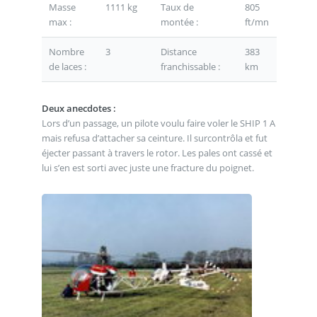
Masse
1111 kg
Taux de
805
max :
montée :
ft/mn
Nombre
3
Distance
383
de laces :
franchissable :
km
Deux anecdotes :
Lors d’un passage, un pilote voulu faire voler le SHIP 1 A
mais refusa d’attacher sa ceinture. Il surcontrôla et fut
éjecter passant à travers le rotor. Les pales ont cassé et
lui s’en est sorti avec juste une fracture du poignet.