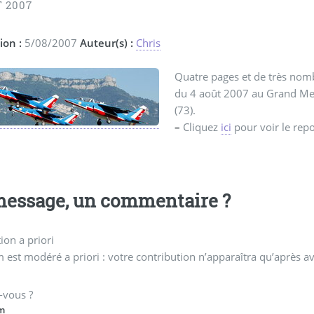
 2007
ion :
5/08/2007
Auteur(s) :
Chris
Quatre pages et de très nomb
du 4 août 2007 au Grand Mee
(73).
–
Cliquez
ici
pour voir le repo
essage, un commentaire ?
on a priori
 est modéré a priori : votre contribution n’apparaîtra qu’après av
-vous ?
m