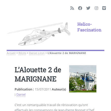
Helico-
Fascination
Accueil
>
Récits
>
Daniel Liron
>
L’Alouette 2 de MARIGNANE
L’Alouette 2 de
MARIGNANE
Publication :
15/07/2011
Auteur(s)
:
Daniel
C’est un remarquable travail de rénovation qu’ont
effectués les compagnons de Jean-Pierre Bonnet (Chef