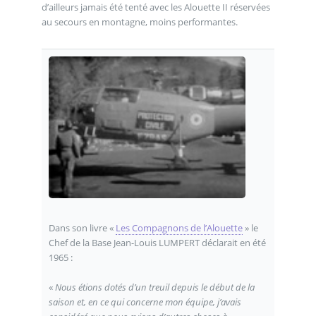
d’ailleurs jamais été tenté avec les Alouette II réservées
au secours en montagne, moins performantes.
Dans son livre «
Les Compagnons de l’Alouette
» le
Chef de la Base Jean-Louis LUMPERT déclarait en été
1965 :
«
Nous étions dotés d’un treuil depuis le début de la
saison et, en ce qui concerne mon équipe, j’avais