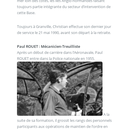
mer loin des côtes, les îles Anglo-normandes faisant
toujours partie intégrante du secteur d’intervention de
cette Base.
Toujours à Granville, Christian effectue son dernier jour
de service le 21 mai 1990, avant son départ à la retraite.
Paul ROUET : Mécanicien-Treuilliste
Après un début de carrière dans l’Aéronavale, Paul
ROUET entre dans la Police nationale en 1955.
A la
suite de sa formation, il grossit les rangs des personnels
participants aux opérations de maintien de l’ordre en