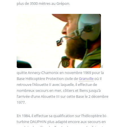
plus de 3500 mètres au Grépon.
Il
quitte Annecy-Chamonix en novembre 1969 pour la
Base Hélicoptère Protection civile de
Granville
où il
retrouve l’Alouette II avec laquelle, il effectue de
nombreux secours en mer, côtiers et îliens jusqu’à
l’arrivée d’une Alouette III sur cette Base le 2 décembre
1977.
En 1984, il effectue sa qualification sur l’hélicoptère bi-
turbine DAUPHIN plus adapté encore aux secours en