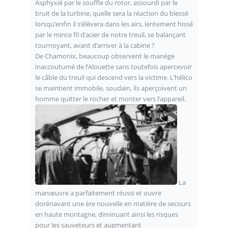
Asphyxié par le souffle du rotor, assourdi par le
bruit de la turbine, quelle sera la réaction du blessé
lorsqu’enfin il s’élèvera dans les airs, lentement hissé
par le mince fil d’acier de notre treuil, se balançant
tournoyant, avant d’arriver à la cabine ?
De Chamonix, beaucoup observent le manège
inaccoutumé de l’Alouette sans toutefois apercevoir
le câble du treuil qui descend vers la victime. L’hélico
se maintient immobile, soudain, ils aperçoivent un
homme quitter le rocher et monter vers l’appareil.
La
manœuvre a parfaitement réussi et ouvre
dorénavant une ère nouvelle en matière de secours
en haute montagne, diminuant ainsi les risques
pour les sauveteurs et augmentant