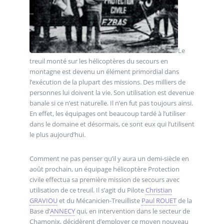
Le
treuil monté sur les hélicoptères du secours en
montagne est devenu un élément primordial dans
l’exécution de la plupart des missions. Des milliers de
personnes lui doivent la vie. Son utilisation est devenue
banale si ce n’est naturelle. Il n’en fut pas toujours ainsi.
En effet, les équipages ont beaucoup tardé à l’utiliser
dans le domaine et désormais, ce sont eux qui l’utilisent
le plus aujourd’hui.
Comment ne pas penser qu’il y aura un demi-siècle en
août prochain, un équipage hélicoptère Protection
civile effectua sa première mission de secours avec
utilisation de ce treuil. Il s’agit du Pilote
Christian
GRAVIOU
et du Mécanicien-Treuilliste
Paul ROUET
de la
Base d’
ANNECY
qui, en intervention dans le secteur de
Chamonix, décidèrent d’employer ce moyen nouveau