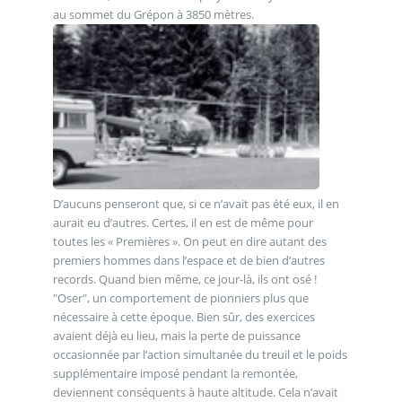
au sommet du Grépon à 3850 mètres.
D’aucuns penseront que, si ce n’avait pas été eux, il en
aurait eu d’autres. Certes, il en est de même pour
toutes les « Premières ». On peut en dire autant des
premiers hommes dans l’espace et de bien d’autres
records. Quand bien même, ce jour-là, ils ont osé !
"Oser", un comportement de pionniers plus que
nécessaire à cette époque. Bien sûr, des exercices
avaient déjà eu lieu, mais la perte de puissance
occasionnée par l’action simultanée du treuil et le poids
supplémentaire imposé pendant la remontée,
deviennent conséquents à haute altitude. Cela n’avait