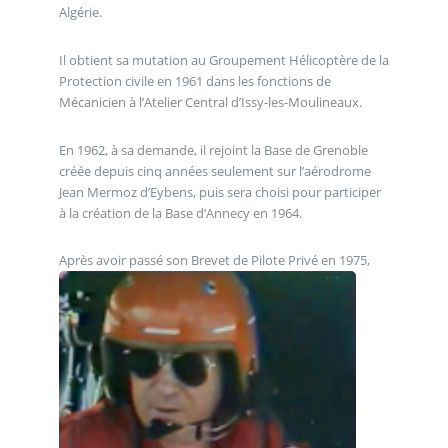
Algérie.
Il obtient sa mutation au Groupement Hélicoptère de la
Protection civile en 1961 dans les fonctions de
Mécanicien à l’Atelier Central d’Issy-les-Moulineaux.
En 1962, à sa demande, il rejoint la Base de Grenoble
créée depuis cinq années seulement sur l’aérodrome
Jean Mermoz d’Eybens, puis sera choisi pour participer
à la création de la Base d’Annecy en 1964.
Après avoir passé son Brevet de Pilote Privé en 1975,