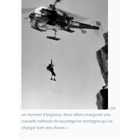
«
J’ai
un moment d’angoisse. Nous allons inaugurer une
nouvelle méthode de sauvetage en montagne qui va
changer bien des choses
».