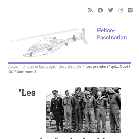
Helico-
Fascination
Accueil
>
Pilotes et Equipages
>
Sécurité civile
>
"Les premiers" qui... Quoi ?
Où ? Comment ?
"Les