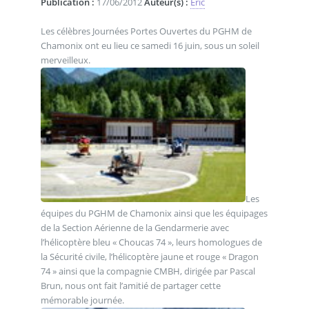
Publication :
17/06/2012
Auteur(s) :
Eric
Les célèbres Journées Portes Ouvertes du PGHM de
Chamonix ont eu lieu ce samedi 16 juin, sous un soleil
merveilleux.
Les
équipes du PGHM de Chamonix ainsi que les équipages
de la Section Aérienne de la Gendarmerie avec
l’hélicoptère bleu « Choucas 74 », leurs homologues de
la Sécurité civile, l’hélicoptère jaune et rouge « Dragon
74 » ainsi que la compagnie CMBH, dirigée par Pascal
Brun, nous ont fait l’amitié de partager cette
mémorable journée.