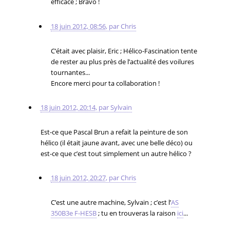
efficace ; Bravo !
18 juin 2012, 08:56
,
par
Chris
C’était avec plaisir, Eric ; Hélico-Fascination tente
de rester au plus près de l’actualité des voilures
tournantes...
Encore merci pour ta collaboration !
18 juin 2012, 20:14
,
par
Sylvain
Est-ce que Pascal Brun a refait la peinture de son
hélico (il était jaune avant, avec une belle déco) ou
est-ce que c’est tout simplement un autre hélico ?
18 juin 2012, 20:27
,
par
Chris
C’est une autre machine, Sylvain ; c’est l’
AS
350B3e F-HESB
; tu en trouveras la raison
ici
...