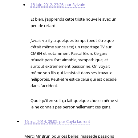
18 juin 2012, 23:26
,
par
Sylvain
Et bien, j’apprends cette triste nouvelle avec un
peu de retard.
J’avais vu il y a quelques temps (peut-être que
c’était même sur ce site) un reportage TV sur
CMBH et notamment Pascal Brun. Ce gars
m’avait paru fort aimable, sympathique, et
surtout extrêmement passionné. On voyait
même son fils qui l’assistait dans ses travaux
héliportés. Peut-être est-ce celui qui est décédé
dans l’accident.
Quoi qu’il en soit ça fait quelque chose, même si
je ne connais pas personnellement ces gens.
16 mai 2014, 09:05
,
par
Cayla laurent
Merci Mr Brun pour ces belles imagesde passions