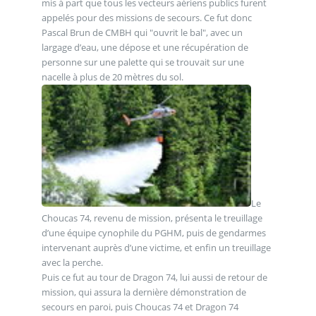
mis à part que tous les vecteurs aériens publics furent
appelés pour des missions de secours. Ce fut donc
Pascal Brun de CMBH qui "ouvrit le bal", avec un
largage d’eau, une dépose et une récupération de
personne sur une palette qui se trouvait sur une
nacelle à plus de 20 mètres du sol.
Le
Choucas 74, revenu de mission, présenta le treuillage
d’une équipe cynophile du PGHM, puis de gendarmes
intervenant auprès d’une victime, et enfin un treuillage
avec la perche.
Puis ce fut au tour de Dragon 74, lui aussi de retour de
mission, qui assura la dernière démonstration de
secours en paroi, puis Choucas 74 et Dragon 74