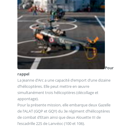
Pour
rappel
La Jeanne d’Arc a une capacité d’emport d’une dizaine
d’hélicoptères. Elle peut mettre en œuvre
simultanément trois hélicoptères (décollage et
appontage).
Pour la présente mission, elle embarque deux Gazelle
de l’ALAT (GQP et GQY) du 3e régiment d’hélicoptères
de combat d’Etain ainsi que deux Alouette III de
l’escadrille 22S de Lanvéoc (100 et 106).