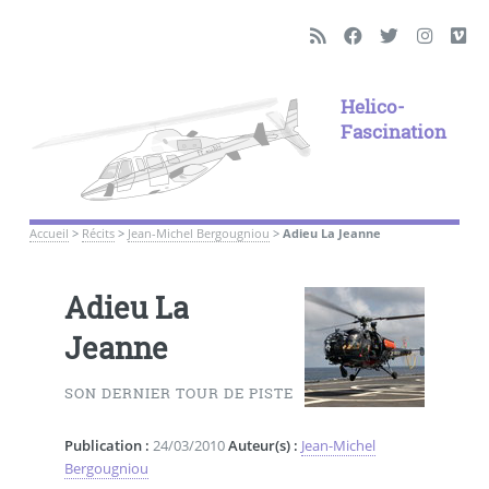
Helico-
Fascination
Accueil
>
Récits
>
Jean-Michel Bergougniou
>
Adieu La Jeanne
Adieu La
Jeanne
SON DERNIER TOUR DE PISTE
Publication :
24/03/2010
Auteur(s) :
Jean-Michel
Bergougniou