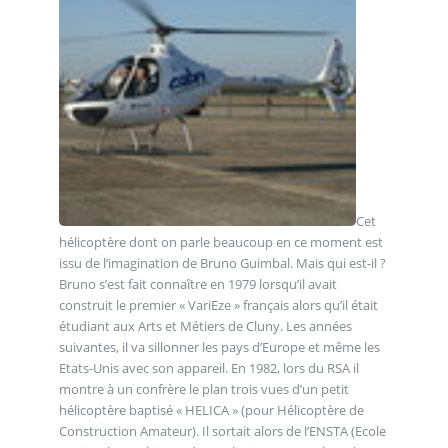
Cet
hélicoptère dont on parle beaucoup en ce moment est
issu de l’imagination de Bruno Guimbal. Mais qui est-il ?
Bruno s’est fait connaître en 1979 lorsqu’il avait
construit le premier « VariEze » français alors qu’il était
étudiant aux Arts et Métiers de Cluny. Les années
suivantes, il va sillonner les pays d’Europe et même les
Etats-Unis avec son appareil. En 1982, lors du RSA il
montre à un confrère le plan trois vues d’un petit
hélicoptère baptisé « HELICA » (pour Hélicoptère de
Construction Amateur). Il sortait alors de l’ENSTA (Ecole