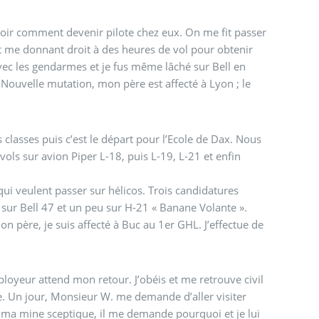
 voir comment devenir pilote chez eux. On me fit passer
t me donnant droit à des heures de vol pour obtenir
avec les gendarmes et je fus même lâché sur Bell en
Nouvelle mutation, mon père est affecté à Lyon ; le
 classes puis c’est le départ pour l’Ecole de Dax. Nous
vols sur avion Piper L-18, puis L-19, L-21 et enfin
ui veulent passer sur hélicos. Trois candidatures
 sur Bell 47 et un peu sur H-21 « Banane Volante ».
n père, je suis affecté à Buc au 1er GHL. J’effectue de
yeur attend mon retour. J’obéis et me retrouve civil
e. Un jour, Monsieur W. me demande d’aller visiter
oit ma mine sceptique, il me demande pourquoi et je lui