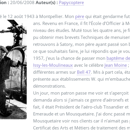
ion :
20/06/2008
Auteur(s) :
Papycoptere
né le 12 août 1943 à Montpellier. Mon
père
qui était gendarme fu
ans. Revenu en France, il fit l’École d’Officier à 
niveau des études. Muté tous les quatre ans, je f
pu obtenir mes brevets Techniques de menuiseri
retrouvons à Satory, mon père ayant passé son 
ce que souhaitais faire, je lui répondis que je vou
1957, j’eus la chance de passer mon
baptême de 
Issy-les-Moulineaux
avec le célèbre
Jean Moine
;
différentes armes sur
Bell 47
. Mis à part cela, 
présente aux établissements W. qui m’embauchent
démonstrations.
Un jour, mon patron passe me voir et s’aperçoit 
demanda alors si j’aimais ce genre d’aéronefs e
fait, il était Président de l’aéro-club Tissandier 
Emeraude et un Mousquetaire. J’ai donc passé m
Mousquetaire voir nos clients car il n’aimait pas
Certificat des Arts et Métiers de traitement des 