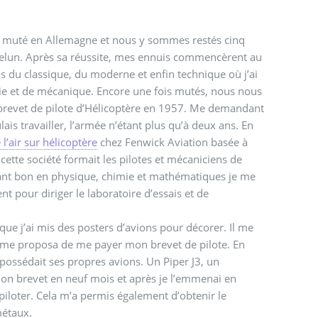
t muté en Allemagne et nous y sommes restés cinq
Melun.
Après sa réussite, mes ennuis commencèrent au
is du classique, du moderne et enfin technique où j’ai
e et de mécanique. Encore une fois mutés, nous nous
brevet de pilote d’Hélicoptère en 1957. Me demandant
lais travailler, l’armée n’étant plus qu’à deux ans. En
l’air sur hélicoptère
chez Fenwick Aviation basée à
 cette société formait les pilotes et mécaniciens de
étant bon en physique, chimie et mathématiques je me
 pour diriger le laboratoire d’essais et de
que j’ai mis des posters d’avions pour décorer. Il me
t me proposa de me payer mon brevet de pilote. En
et possédait ses propres avions. Un Piper J3, un
on brevet en neuf mois et après je l’emmenai en
 piloter. Cela m’a permis également d’obtenir le
métaux.