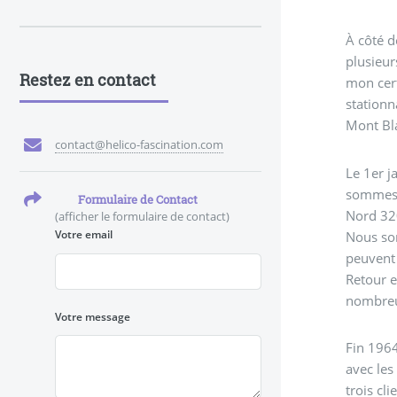
À côté d
plusieur
Restez en contact
mon cert
stationn
Mont Bla
contact@helico-fascination.com
Le 1er j
sommes q
Formulaire de Contact
Nord 320
(afficher le formulaire de contact)
Votre email
Nous sor
peuvent 
Retour e
nombreu
Votre message
Fin 1964
avec les
trois cl