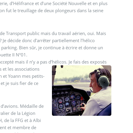
rie, d’Hélifrance et d’une Société Nouvelle et en plus
on fut le treuillage de deux plongeurs dans la seine
 de Transport public mais du travail aérien, oui. Mais
Je décide donc d’arrêter partiellement l’hélico
parking. Bien sûr, je continue à écrire et donne un
uette II N°01.
ccepté mais il n’y a pas d’hélicos.
Je fais des exposés
 et les associations
 et Yoann mes petits-
t je suis fier de ce
d’avions. Médaille de
alier de la Légion
 de la FFG et à Albi
ament et membre de