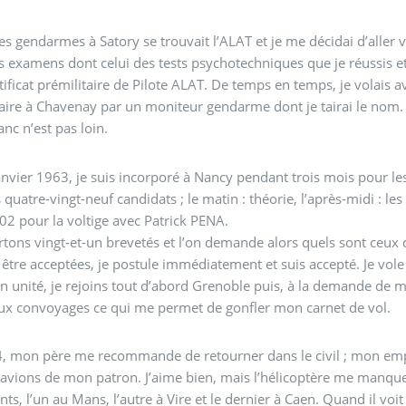
es gendarmes à Satory se trouvait l’ALAT et je me décidai d’aller
s examens dont celui des tests psychotechniques que je réussis e
ificat prémilitaire de Pilote ALAT. De temps en temps, je volais 
aire à Chavenay par un moniteur gendarme dont je tairai le nom. 
nc n’est pas loin.
anvier 1963, je suis incorporé à Nancy pendant trois mois pour les
uatre-vingt-neuf candidats ; le matin : théorie, l’après-midi : les 
2 pour la voltige avec Patrick PENA.
tons vingt-et-un brevetés et l’on demande alors quels sont ceux q
être acceptées, je postule immédiatement et suis accepté. Je vole
n unité, je rejoins tout d’abord Grenoble puis, à la demande de mo
x convoyages ce qui me permet de gonfler mon carnet de vol.
, mon père me recommande de retourner dans le civil ; mon emplo
 avions de mon patron. J’aime bien, mais l’hélicoptère me manqu
ients, l’un au Mans, l’autre à Vire et le dernier à Caen. Quand il v