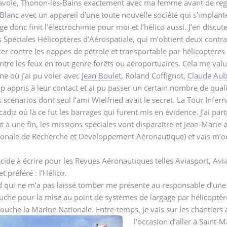
voie, Thonon-les-Bains exactement avec ma femme avant de regagne
Blanc avec un appareil d’une toute nouvelle société qui s’implan
age donc finit l’électrochimie pour moi et l’hélico aussi. J’en di
 Spéciales Hélicoptères d’Aérospatiale, qui m’obtient deux contrat
ter contre les nappes de pétrole et transportable par hélicoptères
ontre les feux en tout genre forêts ou aéroportuaires. Cela me va
e où j’ai pu voler avec
Jean Boulet
, Roland Coffignot,
Claude Au
 appris à leur contact et ai pu passer un certain nombre de quali
 scénarios dont seul l’ami Wielfried avait le secret. La Tour Infe
adiz où là ce fut les barrages qui furent mis en évidence. J’ai par
t à une fin, les missions spéciales vont disparaître et Jean-Marie 
ionale de Recherche et Développement Aéronautique) et vais m’o
cide à écrire pour les Revues Aéronautiques telles Aviasport, Avia
t préféré : l’Hélico.
d qui ne m’a pas laissé tomber me présente au responsable d’une so
he pour la mise au point de systèmes de largage par hélicoptère
touche la Marine Nationale. Entre-temps, je vais sur les chantiers 
l’occasion d’aller à Saint