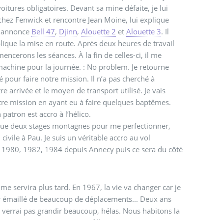
tures obligatoires. Devant sa mine défaite, je lui
le chez Fenwick et rencontre Jean Moine, lui explique
i annonce
Bell 47
,
Djinn
,
Alouette 2
et
Alouette 3
. Il
que la mise en route. Après deux heures de travail
cerons les séances. À la fin de celles-ci, il me
machine pour la journée. : No problem. Je retourne
 pour faire notre mission. Il n’a pas cherché à
 arrivée et le moyen de transport utilisé. Je vais
re mission en ayant eu à faire quelques baptêmes.
 patron est accro à l’hélico.
fectue deux stages montagnes pour me perfectionner,
civile à Pau. Je suis un véritable accro au vol
n 1980, 1982, 1984 depuis Annecy puis ce sera du côté
e servira plus tard. En 1967, la vie va changer car je
r émaillé de beaucoup de déplacements... Deux ans
ne verrai pas grandir beaucoup, hélas. Nous habitons la