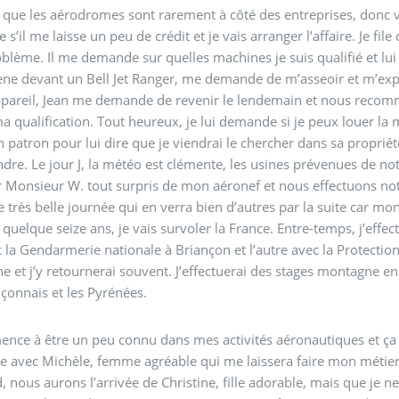
que les aérodromes sont rarement à côté des entreprises, donc voi
s’il me laisse un peu de crédit et je vais arranger l’affaire. Je fi
lème. Il me demande sur quelles machines je suis qualifié et lu
 devant un Bell Jet Ranger, me demande de m’asseoir et m’expli
ppareil, Jean me demande de revenir le lendemain et nous recommen
 qualification. Tout heureux, je lui demande si je peux louer la 
 patron pour lui dire que je viendrai le chercher dans sa propriété
re. Le jour J, la météo est clémente, les usines prévenues de notre
 Monsieur W. tout surpris de mon aéronef et nous effectuons not
e très belle journée qui en verra bien d’autres par la suite car mon
quelque seize ans, je vais survoler la France. Entre-temps, j’ef
c la Gendarmerie nationale à Briançon et l’autre avec la Protection 
 et j’y retournerai souvent. J’effectuerai des stages montagne e
çonnais et les Pyrénées.
nce à être un peu connu dans mes activités aéronautiques et ça m
e avec Michèle, femme agréable qui me laissera faire mon métie
d, nous aurons l’arrivée de Christine, fille adorable, mais que je 