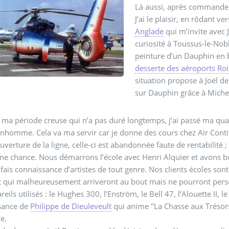
Là aussi, après commande d
J’ai le plaisir, en rôdant 
Anglade
qui m’invite avec J
curiosité à Toussus-le-Nobl
peinture d’un Dauphin en b
desserte des aéroports Rois
situation propose à Joël d
sur Dauphin grâce à Michel
ma période creuse qui n’a pas duré longtemps, j’ai passé ma qual
nhomme. Cela va ma servir car je donne des cours chez Air Conti
ouverture de la ligne, celle-ci est abandonnée faute de rentabilité ;
une chance. Nous démarrons l’école avec Henri Alquier et avons bon
e fais connaissance d’artistes de tout genre. Nos clients écoles son
 qui malheureusement arriveront au bout mais ne pourront persé
eils utilisés : le Hughes 300, l’Enström, le Bell 47, l’Alouette II, le
sance de
Philippe de Dieuleveult
qui anime "La Chasse aux Trésors
e.