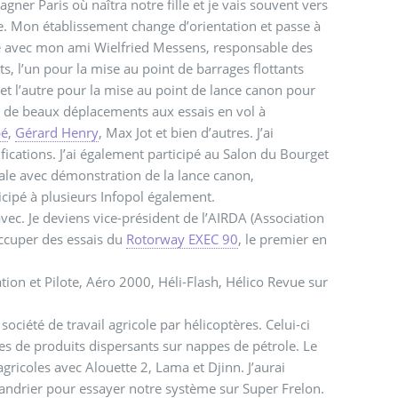
r Paris où naîtra notre fille et je vais souvent vers
te. Mon établissement change d’orientation et passe à
scute avec mon ami Wielfried Messens, responsable des
s, l’un pour la mise au point de barrages flottants
 et l’autre pour la mise au point de lance canon pour
lu de beaux déplacements aux essais en vol à
bé
,
Gérard Henry
, Max Jot et bien d’autres. J’ai
fications. J’ai également participé au Salon du Bourget
rnale avec démonstration de la lance canon,
ticipé à plusieurs Infopol également.
avec. Je deviens vice-président de l’AIRDA (Association
ccuper des essais du
Rotorway EXEC 90
, le premier en
tion et Pilote, Aéro 2000, Héli-Flash, Hélico Revue sur
ciété de travail agricole par hélicoptères. Celui-ci
s de produits dispersants sur nappes de pétrole. Le
agricoles avec Alouette 2, Lama et Djinn.
J’aurai
-Mandrier pour essayer notre système sur Super Frelon.