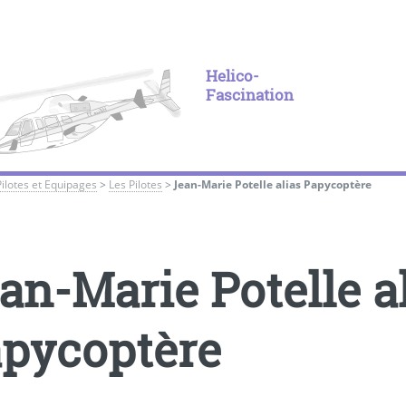
Helico-
Fascination
Pilotes et Equipages
>
Les Pilotes
>
Jean-Marie Potelle alias Papycoptère
an-Marie Potelle a
pycoptère