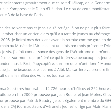
pt hélicoptères gratuitement que ce soit d’Hélicap, de la Gendarme
que le Kompress et le Djinn d’Hélidan. Le clou de cette manifestati
ette 3 de la base de Paris.
he des soixante ans et je sais qu’à cet âge-là on ne peut plus faire
 embaucher un ancien alors qu’il y a tant de jeunes au chômage ? 
 2005. Je finirai mes deux ans avant la retraite comme gardien de 
main au Musée de l’Air en allant une fois par mois présenter l’Alo
ù je vis, j’ai fait connaissance des gens de l’Aérodrome qui m’ont a
 écoles sur mon sujet préféré ce qui intéresse beaucoup les jeunes
ndent aussi. Bref, Papycoptère, surnom que m’ont donné Manon
que j’aime beaucoup, est connu à Albi. Ma carrière va prendre fin e
 fait dans le milieu des Voilures tournantes.
arès est très honorable : 12 726 heures d’hélicos et 262 heures 
utique en l’an 2000 proposée par Jean Boulet et Jean Moine, Chev
r proposé par Patrick Baudry. Je suis également membre du GFH,
e la CAJ (Constructeurs d’Aéronefs Jeunes) dirigé par Alain Fl