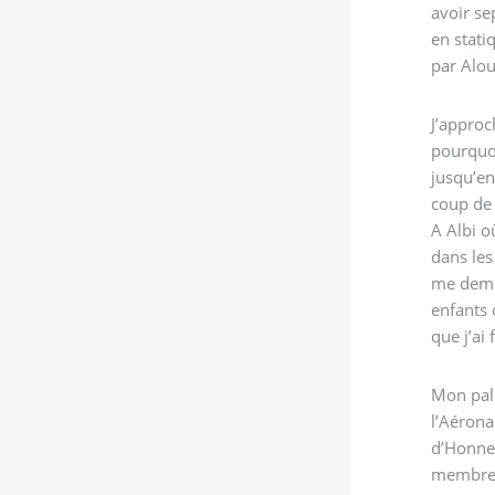
avoir se
en stati
par Alou
J’approc
pourquoi
jusqu’en
coup de 
A Albi o
dans les
me dema
enfants 
que j’ai
Mon palm
l’Aérona
d’Honneu
membre d