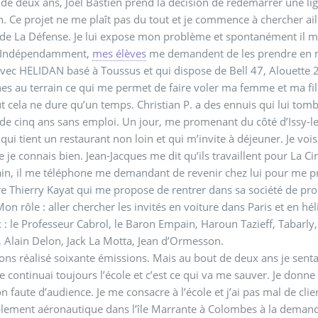
de deux ans, Joël Bastien prend la décision de redémarrer une li
n. Ce projet ne me plaît pas du tout et je commence à chercher aill
de La Défense. Je lui expose mon problème et spontanément il me
. Indépendamment,
mes élèves
me demandent de les prendre en ma
vec HELIDAN basé à Toussus et qui dispose de Bell 47, Alouette 
s au terrain ce qui me permet de faire voler ma femme et ma fil
t cela ne dure qu’un temps. Christian P. a des ennuis qui lui tomben
de cinq ans sans emploi. Un jour, me promenant du côté d’Issy-le
qui tient un restaurant non loin et qui m’invite à déjeuner. Je vo
e je connais bien. Jean-Jacques me dit qu’ils travaillent pour La C
n, il me téléphone me demandant de revenir chez lui pour me pr
e Thierry Kayat qui me propose de rentrer dans sa société de pro
Mon rôle : aller chercher les invités en voiture dans Paris et en hé
 : le Professeur Cabrol, le Baron Empain, Haroun Tazieff, Tabarly
 Alain Delon, Jack La Motta, Jean d’Ormesson.
ns réalisé soixante émissions. Mais au bout de deux ans je sent
Je continuai toujours l’école et c’est ce qui va me sauver. Je don
on faute d’audience. Je me consacre à l’école et j’ai pas mal de cl
ement aéronautique dans l’île Marrante à Colombes à la demande