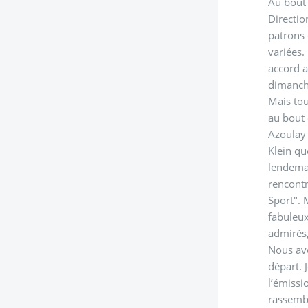
Au bout 
Directio
patrons 
variées
accord a
dimanche
Mais tou
au bout 
Azoulay 
Klein qu
lendemai
rencontr
Sport". 
fabuleux
admirés,
Nous avo
départ. 
l’émissi
rassembl