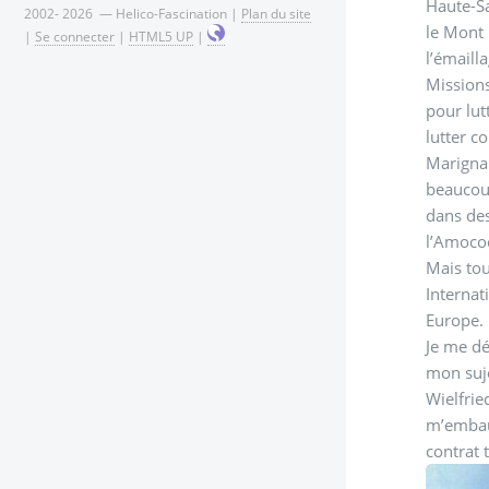
Haute-Sa
2002- 2026 — Helico-Fascination |
Plan du site
le Mont 
|
Se connecter
|
HTML5 UP
|
l’émaill
Missions
pour lut
lutter c
Marignan
beaucoup
dans des
l’Amococ
Mais tou
Internat
Europe.
Je me dé
mon suje
Wielfrie
m’embauc
contrat 