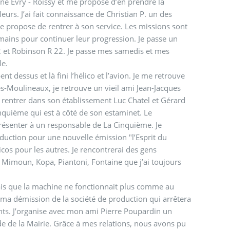
gne Evry - Roissy et me propose d’en prendre la
eurs. J’ai fait connaissance de Christian P. un des
 propose de rentrer à son service. Les missions sont
ins pour continuer leur progression. Je passe un
2 et Robinson R 22. Je passe mes samedis et mes
le.
t dessus et là fini l’hélico et l’avion. Je me retrouve
s-Moulineaux, je retrouve un vieil ami Jean-Jacques
is rentrer dans son établissement Luc Chatel et Gérard
inquième qui est à côté de son estaminet. Le
ésenter à un responsable de La Cinquième. Je
duction pour une nouvelle émission "l’Esprit du
licos pour les autres. Je rencontrerai des gens
, Mimoun, Kopa, Piantoni, Fontaine que j’ai toujours
ais que la machine ne fonctionnait plus comme au
ne ma démission de la société de production qui arrêtera
ients. J’organise avec mon ami Pierre Poupardin un
 de la Mairie. Grâce à mes relations, nous avons pu