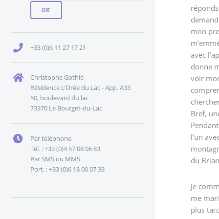
réponds 
demande 
mon prob
m’emmène
+33 (0)6 11 27 17 21
avec l’a
donne ma
Christophe Gothié
voir mon
Résidence L’Orée du Lac - App. A33
comprend
50, boulevard du lac
chercher
73370 Le Bourget-du-Lac
Bref, un
Pendant 
l’un ave
Par téléphone
montagne
Tél. : +33 (0)4 57 08 06 83
Par SMS ou MMS
du Brian
Port. : +33 (0)6 18 00 07 33
Je comme
me mari
plus tar