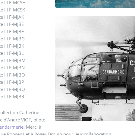
te III F-MCSH
te III F-MCSK
te III F-MJAK
te III F-MJBE
te III F-MJBF
te III F-MJBG
te III F-MJBK
te III F-MJBL
te III F-MJBM
te III F-MJBN
te III F-MJBO
te III F-MJBP
te III F-MJBQ
te III F-MJBR
ollection Catherine
lle d’André VIOT, pilote
Gendarmerie
. Merci à
e Roosens et à Roger Drouin pour leur collaboration.