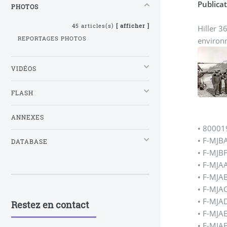
Publicat
PHOTOS
45 articles(s)
[ afficher ]
Hiller 3
REPORTAGES PHOTOS
environ
VIDÉOS
FLASH
ANNEXES
• 80001
• F-MJB
DATABASE
• F-MJB
• F-MJA
• F-MJA
• F-MJA
• F-MJA
Restez en contact
• F-MJA
• F-MJA