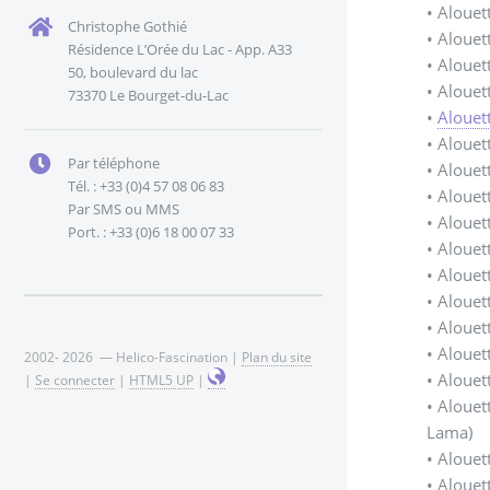
• Alouet
Christophe Gothié
• Alouet
Résidence L’Orée du Lac - App. A33
• Alouet
50, boulevard du lac
• Alouet
73370 Le Bourget-du-Lac
•
Alouett
• Alouet
Par téléphone
• Alouet
Tél. : +33 (0)4 57 08 06 83
• Alouet
Par SMS ou MMS
• Alouet
Port. : +33 (0)6 18 00 07 33
• Alouet
• Alouet
• Alouet
• Alouet
• Alouet
2002- 2026 — Helico-Fascination |
Plan du site
• Alouet
|
Se connecter
|
HTML5 UP
|
• Alouet
Lama)
• Alouet
• Alouet