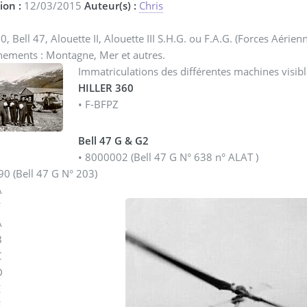
ion :
12/03/2015
Auteur(s) :
Chris
60, Bell 47, Alouette II, Alouette III S.H.G. ou F.A.G. (Forces Aéri
nements : Montagne, Mer et autres.
Immatriculations des différentes machines visibl
HILLER 360
• F-BFPZ
Bell 47 G & G2
• 8000002 (Bell 47 G N° 638 n° ALAT )
90 (Bell 47 G N° 203)
A
F
A
B
C
D
E
F