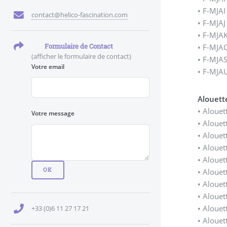
• F-MJAI
contact@helico-fascination.com
• F-MJAJ
• F-MJA
Formulaire de Contact
• F-MJA
(afficher le formulaire de contact)
• F-MJA
Votre email
• F-MJA
Alouett
• Alouet
Votre message
• Alouet
• Alouet
• Alouet
• Alouet
• Alouet
• Alouet
• Alouet
• Alouet
+33 (0)6 11 27 17 21
• Alouet