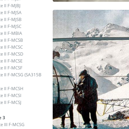
te II F-MJBJ
te II F-MJSA
te II F-MJSB
te II F-MJSC
te II F-MBIA
te II F-MCSB
te II F-MCSC
te II F-MCSD
te II F-MCSE
te II F-MCSF
te II F-MCSG (SA315B
te II F-MCSH
te II F-MCSI
te II F-MCSJ
e 3
te III F-MCSG