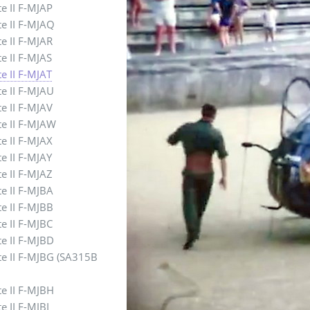
te II F-MJAP
te II F-MJAQ
te II F-MJAR
te II F-MJAS
e II F-MJAT
te II F-MJAU
te II F-MJAV
te II F-MJAW
te II F-MJAX
te II F-MJAY
te II F-MJAZ
te II F-MJBA
te II F-MJBB
te II F-MJBC
te II F-MJBD
te II F-MJBG (SA315B
te II F-MJBH
te II F-MJBI