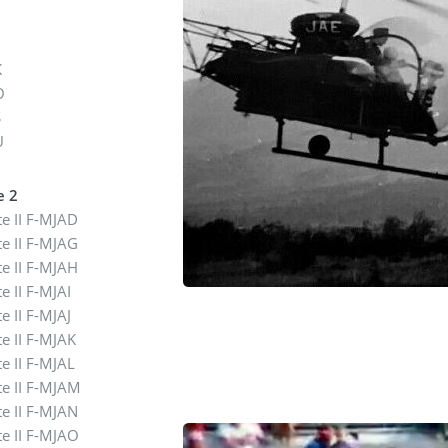
K
O
S
U
e 2
te II F-MJAD
te II F-MJAG
te II F-MJAH
te II F-MJAI
te II F-MJAJ
te II F-MJAK
te II F-MJAL
te II F-MJAM
te II F-MJAN
te II F-MJAO