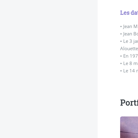
Les da
• Jean 
• Jean B
• Le 3 j
Alouette
• En 19
• Le 8 
• Le 14 
Port