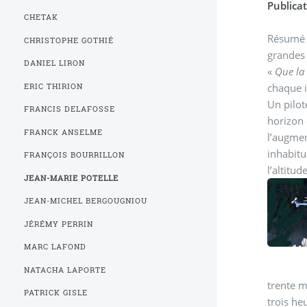
Publicat
CHETAK
Résumé e
CHRISTOPHE GOTHIÉ
grandes 
DANIEL LIRON
«
Que la
chaque i
ERIC THIRION
Un pilot
FRANCIS DELAFOSSE
horizon q
FRANCK ANSELME
l’augmen
inhabitu
FRANÇOIS BOURRILLON
l’altitu
JEAN-MARIE POTELLE
JEAN-MICHEL BERGOUGNIOU
JÉRÉMY PERRIN
MARC LAFOND
NATACHA LAPORTE
trente m
PATRICK GISLE
trois he