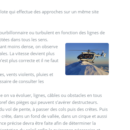
lote qui effectue des approches sur un même site
tourbillonnaire ou turbulent en fonction des lignes de
itées dans tous les sens.
 étant moins dense, on observe
les. La vitesse devient plus
’est plus correcte et il ne faut
, vents violents, pluies et
essaire de consulter les
e on va évoluer, lignes, câbles ou obstacles en tous
bref des pièges qui peuvent s’avérer destructeurs.
du vol de pente, à passer des cols puis des crêtes. Puis
 crête, dans un fond de vallée, dans un cirque et aussi
e précise devra être faite afin de déterminer la
rientation du soleil enfin la puissance nécessaire et