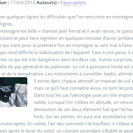
ion :
17/03/2010
Auteur(s) :
Papycoptere
n quelques lignes les difficultés que l’on rencontre en montagne es
lignes.
 montagne est belle
» chantait Jean Ferrat et il avait raison, le spe
nstant et peut faire regretter en quelques minutes d’avoir profané
e qui vient pour la première fois en montagne se sent mal à l’aise 
ui rend difficile la stabilisation de l’appareil. Face à une paroi, i
ter ce qui est très dangereux dans les deux cas. Autres surprises, 
elle du pas général et du palonnier. Le vol à puissance limite est
de et de la température. Les instruments à surveiller, badin, altimè
Il existe dans chaque aéronef un manuel de vol a
mais ce qu’il faut connaître aussi, ce sont les p
Dans tous les cas l’aérologie joue un rôle importa
vallée. Lorsque l’on s’élève en altitude, on renc
diminution de ces deux éléments fait que l’échau
forts. Sur les pentes, on aura une ascendance tre
inutes après. En vallée, l’air des sommets s’échauffant, il s’élève 
ures après le lever du soleil, un courant ascendant s’établit et pe