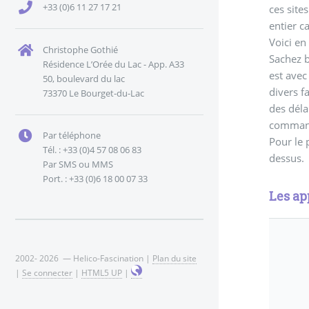
+33 (0)6 11 27 17 21
ces site
entier c
Voici en
Christophe Gothié
Sachez b
Résidence L’Orée du Lac - App. A33
est avec
50, boulevard du lac
divers f
73370 Le Bourget-du-Lac
des déla
command
Par téléphone
Pour le 
Tél. : +33 (0)4 57 08 06 83
dessus.
Par SMS ou MMS
Port. : +33 (0)6 18 00 07 33
Les app
2002- 2026 — Helico-Fascination |
Plan du site
|
Se connecter
|
HTML5 UP
|