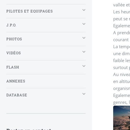
vallée et
Les heur
PILOTES ET EQUIPAGES
peut se 
Egalemen
J.P.O.
A prendr
courant 
PHOTOS
La tempé
une dimi
VIDÉOS
faible l
surtout 
FLASH
Au nivea
en altit
ANNEXES
organism
Egalemen
DATABASE
genres, 