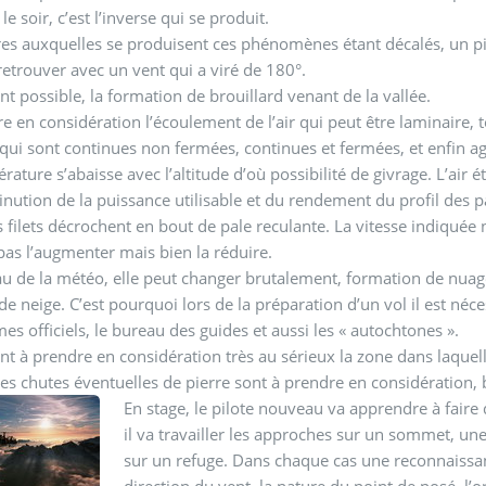
 le soir, c’est l’inverse qui se produit.
es auxquelles se produisent ces phénomènes étant décalés, un pi
retrouver avec un vent qui a viré de 180°.
t possible, la formation de brouillard venant de la vallée.
e en considération l’écoulement de l’air qui peut être laminaire, 
qui sont continues non fermées, continues et fermées, et enfin ag
rature s’abaisse avec l’altitude d’où possibilité de givrage. L’air
nution de la puissance utilisable et du rendement du profil des pa
es filets décrochent en bout de pale reculante. La vitesse indiquée n
pas l’augmenter mais bien la réduire.
u de la météo, elle peut changer brutalement, formation de nuages
ude neige. C’est pourquoi lors de la préparation d’un vol il est néc
es officiels, le bureau des guides et aussi les « autochtones ».
t à prendre en considération très au sérieux la zone dans laquell
les chutes éventuelles de pierre sont à prendre en considération, 
En stage, le pilote nouveau va apprendre à faire 
il va travailler les approches sur un sommet, une
sur un refuge. Dans chaque cas une reconnaissanc
direction du vent, la nature du point de posé, l’o