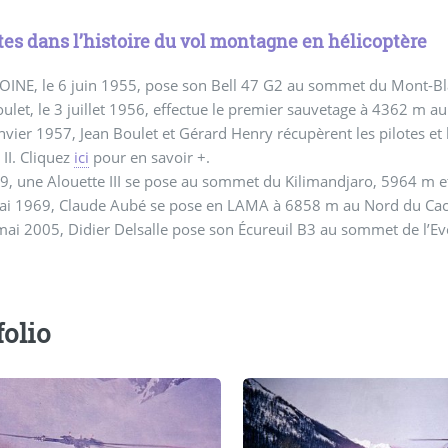
tes dans l’histoire du vol montagne en hélicoptère
MOINE, le 6 juin 1955, pose son Bell 47 G2 au sommet du Mont-B
oulet, le 3 juillet 1956, effectue le premier sauvetage à 4362 m au
anvier 1957, Jean Boulet et Gérard Henry récupèrent les pilotes et
 II. Cliquez
ici
pour en savoir +.
79, une Alouette III se pose au sommet du Kilimandjaro, 5964 m
mai 1969, Claude Aubé se pose en LAMA à 6858 m au Nord du Ca
mai 2005, Didier Delsalle pose son Écureuil B3 au sommet de l’E
folio