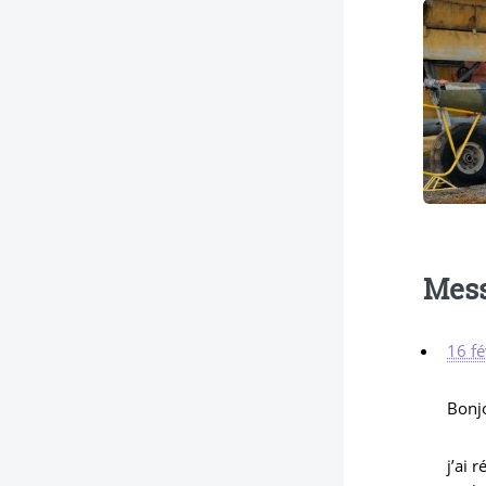
Mes
16 fé
Bonj
j’ai 