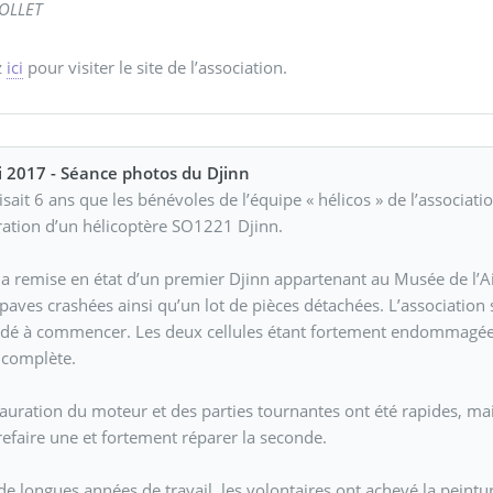
HOLLET
z
ici
pour visiter le site de l’association.
 2017 - Séance photos du Djinn
aisait 6 ans que les bénévoles de l’équipe « hélicos » de l’associa
ration d’un hélicoptère SO1221 Djinn.
la remise en état d’un premier Djinn appartenant au Musée de l’A
paves crashées ainsi qu’un lot de pièces détachées. L’association s
rdé à commencer. Les deux cellules étant fortement endommagées,
e complète.
tauration du moteur et des parties tournantes ont été rapides, ma
refaire une et fortement réparer la seconde.
de longues années de travail, les volontaires ont achevé la peint