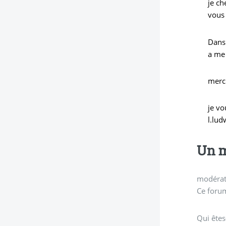
je ch
vous 
Dans 
a me
merc
je v
l.lud
Un m
modérati
Ce forum
Qui êtes