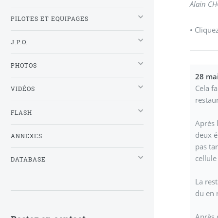
Alain C
PILOTES ET EQUIPAGES
• Clique
J.P.O.
PHOTOS
28 mai
Cela f
VIDÉOS
restau
FLASH
Après 
deux é
ANNEXES
pas ta
cellul
DATABASE
La res
du en 
Après 