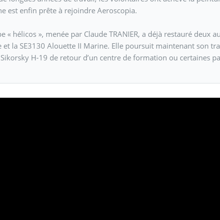
e est enfin prête à rejoindre Aeroscopia.
pe « hélicos », menée par Claude TRANIER, a déjà restauré deux a
 et la SE3130 Alouette II Marine. Elle poursuit maintenant son tra
Sikorsky H-19 de retour d’un centre de formation ou certaines parti