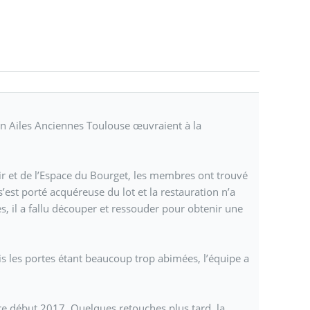
tion Ailes Anciennes Toulouse œuvraient à la
ir et de l’Espace du Bourget, les membres ont trouvé
’est porté acquéreuse du lot et la restauration n’a
 il a fallu découper et ressouder pour obtenir une
is les portes étant beaucoup trop abimées, l’équipe a
ure début 2017. Quelques retouches plus tard, la