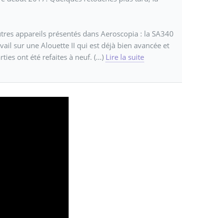
utres appareils présentés dans Aeroscopia : la SA340
vail sur une Alouette II qui est déjà bien avancée et
es ont été refaites à neuf. (...)
Lire la suite