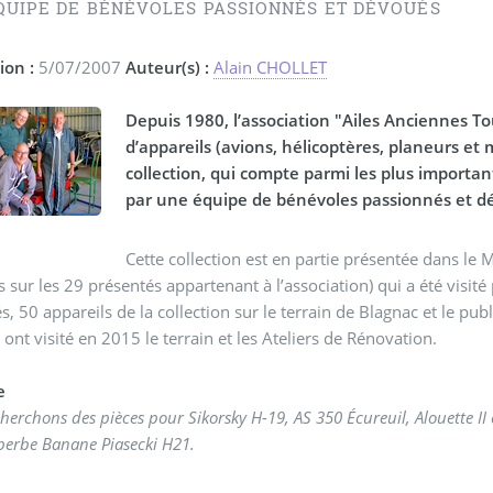
QUIPE DE BÉNÉVOLES PASSIONNÉS ET DÉVOUÉS
ion :
5/07/2007
Auteur(s) :
Alain CHOLLET
Depuis 1980, l’association "Ailes Anciennes T
d’appareils (avions, hélicoptères, planeurs et
collection, qui compte parmi les plus importa
par une équipe de bénévoles passionnés et d
Cette collection est en partie présentée dans l
s sur les 29 présentés appartenant à l’association) qui a été visi
s, 50 appareils de la collection sur le terrain de Blagnac et le publ
s ont visité en 2015 le terrain et les Ateliers de Rénovation.
e
erchons des pièces pour Sikorsky H-19, AS 350 Écureuil, Alouette II et
perbe Banane Piasecki H21.