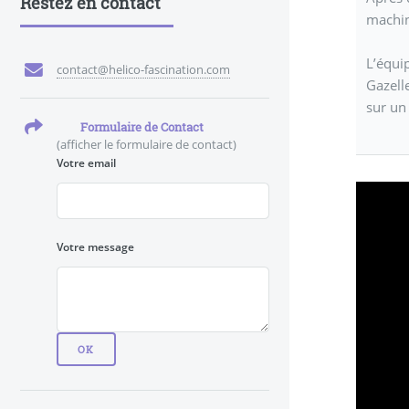
Restez en contact
machin
L’équi
contact@helico-fascination.com
Gazelle
sur un 
Formulaire de Contact
(afficher le formulaire de contact)
Votre email
Votre message