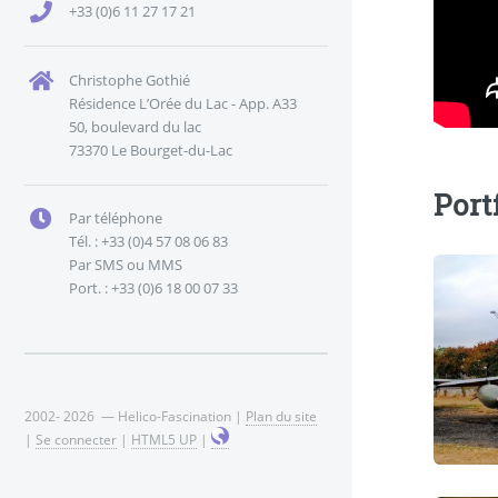
+33 (0)6 11 27 17 21
Christophe Gothié
Résidence L’Orée du Lac - App. A33
50, boulevard du lac
73370 Le Bourget-du-Lac
Port
Par téléphone
Tél. : +33 (0)4 57 08 06 83
Par SMS ou MMS
Port. : +33 (0)6 18 00 07 33
2002- 2026 — Helico-Fascination |
Plan du site
|
Se connecter
|
HTML5 UP
|