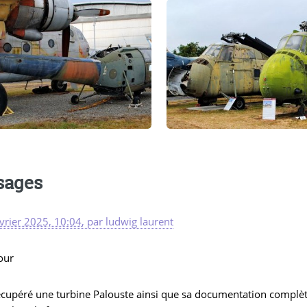
sages
vrier 2025, 10:04
,
par
ludwig laurent
our
récupéré une turbine Palouste ainsi que sa documentation complè