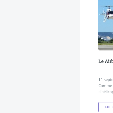
Le Air
11 sept
Comme à
d’hélico
LIRE