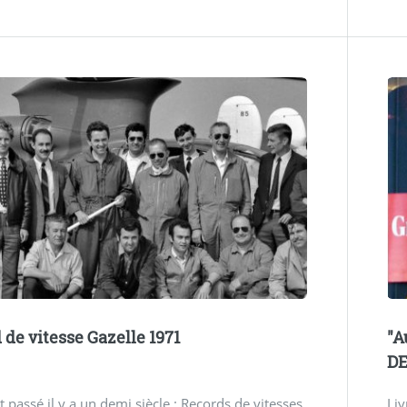
 de vitesse Gazelle 1971
"A
D
st passé il y a un demi siècle : Records de vitesses
Liv