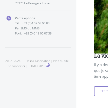
73370 Le Bourget-du-Lac
Par téléphone
Tél. : +33 (0)4 57 08 06 83
Par SMS ou MMS
Port. : +33 (0)6 18 00 07 33
La vi
2002- 2026 — Helico-Fascination |
Plan du site
Il y a d
|
Se connecter
|
HTML5 UP
|
que je s
âme appa
LIRE