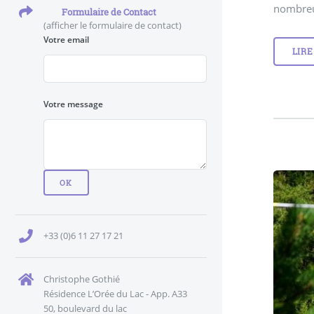
nombreux
Formulaire de Contact
(afficher le formulaire de contact)
Votre email
LIRE
Votre message
+33 (0)6 11 27 17 21
Christophe Gothié
Résidence L’Orée du Lac - App. A33
50, boulevard du lac