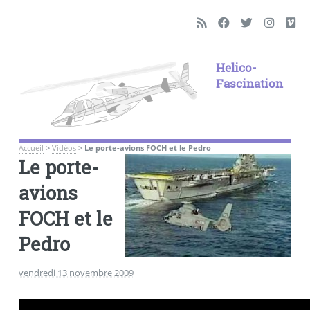
Helico-
Fascination
Accueil
>
Vidéos
>
Le porte-avions FOCH et le Pedro
Le porte-
avions
FOCH et le
Pedro
vendredi 13 novembre 2009