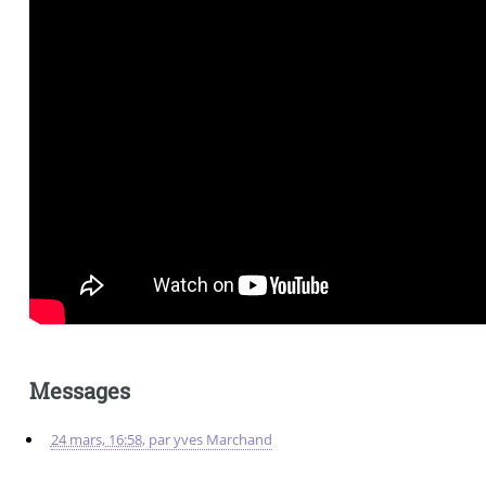
Messages
24 mars, 16:58
,
par
yves Marchand