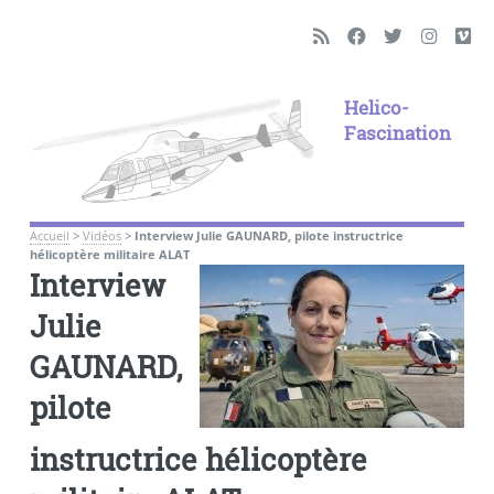
Helico-
Fascination
Accueil
>
Vidéos
>
Interview Julie GAUNARD, pilote instructrice
hélicoptère militaire ALAT
Interview
Julie
GAUNARD,
pilote
instructrice hélicoptère