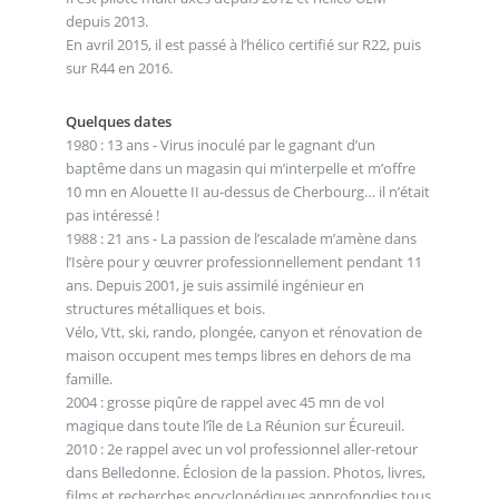
depuis 2013.
En avril 2015, il est passé à l’hélico certifié sur R22, puis
sur R44 en 2016.
Quelques dates
1980 : 13 ans - Virus inoculé par le gagnant d’un
baptême dans un magasin qui m’interpelle et m’offre
10 mn en Alouette II au-dessus de Cherbourg… il n’était
pas intéressé !
1988 : 21 ans - La passion de l’escalade m’amène dans
l’Isère pour y œuvrer professionnellement pendant 11
ans. Depuis 2001, je suis assimilé ingénieur en
structures métalliques et bois.
Vélo, Vtt, ski, rando, plongée, canyon et rénovation de
maison occupent mes temps libres en dehors de ma
famille.
2004 : grosse piqûre de rappel avec 45 mn de vol
magique dans toute l’île de La Réunion sur Écureuil.
2010 : 2e rappel avec un vol professionnel aller-retour
dans Belledonne. Éclosion de la passion. Photos, livres,
films et recherches encyclopédiques approfondies tous