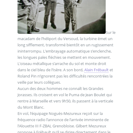
Sur le
macadam de l’héliport du Versoud, la turbine émet un
long sifflement, transformé bientôt en un rugissement
ininterrompu. L’embrayage automatique s’enclenche,
les longues pales fléchies se mettent en mouvement.
L’oiseau métallique s’arrache du sol et monte droit
dans le ciel bleu de l’Isère. A son bord,
Alain Frébault
et
Roland Pin n’ignorent pas les difficultés rencontrées la
veille par leurs collègues.
Aucun des deux hommes ne connaît les Grandes
Jorasses. Ils croisent en vol le Puma de Jean Boulet qui
rentre à Marseille et vers 9h50, ils passent à la verticale
du Mont Blanc.
En vol, l’équipage Noguès-Mezureux reçoit sur la
fréquence radio l’annonce de l’arrivée imminente de
l’Alouette III F-ZBAL Grenobloise. Gilbert Mezureux
propose à Frébault qu’il se dirige directement dans le