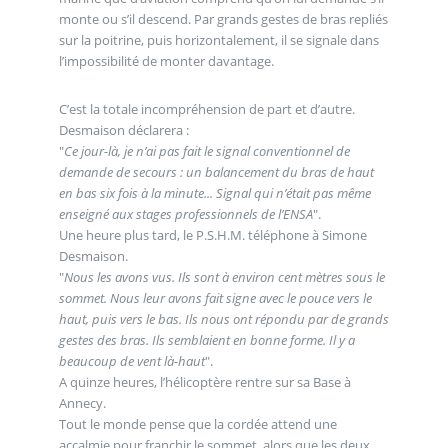
monte ou s’il descend. Par grands gestes de bras repliés
sur la poitrine, puis horizontalement, il se signale dans
l’impossibilité de monter davantage.
C’est la totale incompréhension de part et d’autre.
Desmaison déclarera :
"
Ce jour-là, je n’ai pas fait le signal conventionnel de
demande de secours : un balancement du bras de haut
en bas six fois à la minute... Signal qui n’était pas même
enseigné aux stages professionnels de l’ENSA
".
Une heure plus tard, le P.S.H.M. téléphone à Simone
Desmaison.
"
Nous les avons vus. Ils sont à environ cent mètres sous le
sommet. Nous leur avons fait signe avec le pouce vers le
haut, puis vers le bas. Ils nous ont répondu par de grands
gestes des bras. Ils semblaient en bonne forme. Il y a
beaucoup de vent là-haut
".
A quinze heures, l’hélicoptère rentre sur sa Base à
Annecy.
Tout le monde pense que la cordée attend une
accalmie pour franchir le sommet, alors que les deux