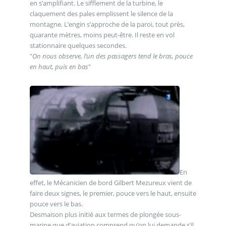
en s’amplifiant. Le sifflement de la turbine, le
claquement des pales emplissent le silence de la
montagne. L’engin s’approche de la paroi, tout près,
quarante mètres, moins peut-être. Il reste en vol
stationnaire quelques secondes.
"
On nous observe, l’un des passagers tend le bras, pouce
en haut, puis en bas
"
En
effet, le Mécanicien de bord Gilbert Mezureux vient de
faire deux signes, le premier, pouce vers le haut, ensuite
pouce vers le bas.
Desmaison plus initié aux termes de plongée sous-
marine que d’aviation comprend qu’on lui demande s’il