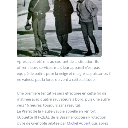
Après avoir été mis au courant de la situation, ils
offrent leurs services, mais leur appareil n’est pas
équipé de patins pour la neige et malgré sa puissance, il
ne vaincra pas la force du vent à cette altitude.
Une première tentative sera effectuée en cette fin de
matinée avec quatre sauveteurs à bord, puis une autre
vers 16 heures, toujours sans résultat.
Le Préfet de la Haute-Savoie appelle en renfort
l’Alouette III F-ZBAL de la Base hélicoptère Protection
civile de Grenoble pilotée par
Michel Aubert
qui, après