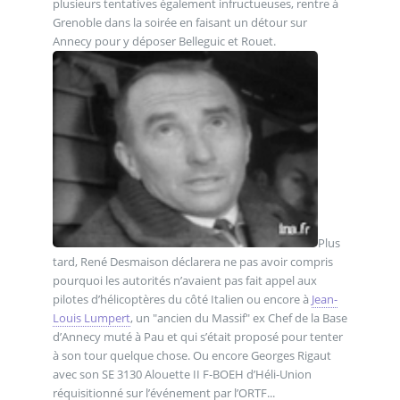
plusieurs tentatives également infructueuses, rentre à
Grenoble dans la soirée en faisant un détour sur
Annecy pour y déposer Belleguic et Rouet.
Plus
tard, René Desmaison déclarera ne pas avoir compris
pourquoi les autorités n’avaient pas fait appel aux
pilotes d’hélicoptères du côté Italien ou encore à
Jean-
Louis Lumpert
, un "ancien du Massif" ex Chef de la Base
d’Annecy muté à Pau et qui s’était proposé pour tenter
à son tour quelque chose. Ou encore Georges Rigaut
avec son SE 3130 Alouette II F-BOEH d’Héli-Union
réquisitionné sur l’événement par l’ORTF...