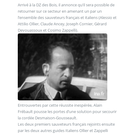
Arrivé à la DZ des Bois, il annonce qu’il sera possible de
retourner sur ce secteur en amenant un par un
l’ensemble des sauveteurs français et italiens (Alessio et
Attilio Ollier, Claude Ancey, Joseph Cornier, Gérard
Devouassoux et Cosimo Zappelli).
Entrouvertes par cette réussite inespérée, Alain
Frébault pousse les portes d’une solution pour secourir
la cordée Desmaison-Gousseault.
Les deux premiers sauveteurs français rejoints ensuite
par les deux autres guides Italiens Ollier et Zappelli