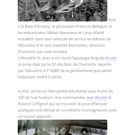
7h30
à la Base d’Annecy, le pilote Jean-François Belleguic et
les mécaniciens Gilbert Mezureux et Louis Maret
installent dans leur véhicule de service les bâches de
l’Alouette III et son matériel d’entretien, direction
Chamonix par voie routière.
L’Alouette III, avec à son bord l’équipage Noguès-
Rouet
,
se pose déjà sur la DZ des Bois de Chamonix rejointe
par l’Alouette III F-MJBF de la gendarmerie que pilote
l’adjudant André Cuénot.
A midi, arrive un hélicoptère biturbines type Puma SA
330 de Sud Aviation. Aux commandes,
Jean Boulet
et
Roland Coffignot qui se trouvent là pour effectuer
quelques vols d’essai en conditions montagneuses avec
ce nouvel appareil.