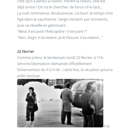
c’est qu’il a perdu la raison. Perdre la raison, cela est
déjà arrivé ! On ira le chercher, de force s’il le faut...
La nuit commence, douloureuse. Là-haut, le temps s’est
figé dans le cauchemar. Serge s’endort par moments,
puis se réveille en gémissant.
"
René, il est parti l’hélicoptère ! Il est parti ?
"
"
Non, Serge. Il va revenir. Je te l’assure, il va revenir...
"
22 février
Comme prévu, le lendemain lundi 22 février, à 11h,
Simone Desmaison demande officiellement
l’intervention du P.S.H.M. ; cette fois, la situation pourra
enfin évoluer.
A la