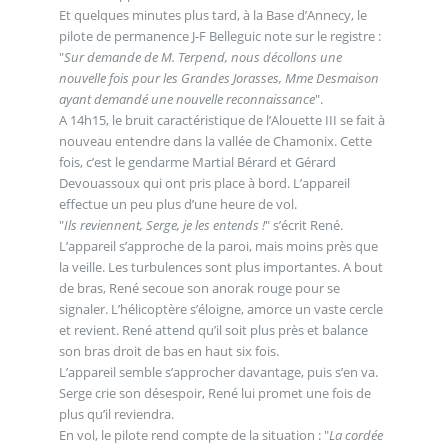
Et quelques minutes plus tard, à la Base d’Annecy, le
pilote de permanence J-F Belleguic note sur le registre :
"
Sur demande de M. Terpend, nous décollons une
nouvelle fois pour les Grandes Jorasses, Mme Desmaison
ayant demandé une nouvelle reconnaissance
".
A 14h15, le bruit caractéristique de l’Alouette III se fait à
nouveau entendre dans la vallée de Chamonix. Cette
fois, c’est le gendarme Martial Bérard et Gérard
Devouassoux qui ont pris place à bord. L’appareil
effectue un peu plus d’une heure de vol.
"
Ils reviennent, Serge, je les entends !
" s’écrit René.
L’appareil s’approche de la paroi, mais moins près que
la veille. Les turbulences sont plus importantes. A bout
de bras, René secoue son anorak rouge pour se
signaler. L’hélicoptère s’éloigne, amorce un vaste cercle
et revient. René attend qu’il soit plus près et balance
son bras droit de bas en haut six fois.
L’appareil semble s’approcher davantage, puis s’en va.
Serge crie son désespoir, René lui promet une fois de
plus qu’il reviendra.
En vol, le pilote rend compte de la situation : "
La cordée