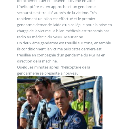
détachement aérien peuvent lui venir en aide.
L’hélicoptère est en approche et un gendarme
secouriste est treuillé auprès de la victime. Très
rapidement un bilan est effectué et le premier
gendarme demande l’aide d’un collègue pour la prise en
charge de la victime, le bilan médicale est transmis par
radio au médecin du SAMU Maurienne.
Un deuxième gendarme est treuillé sur zone, ensemble
ils conditionnent la victime puis cette dernière est
treuillée en compagnie d’un gendarme du PGHM en
direction de la machine.
Quelques minutes après, l’hélicoptère de la
gendarmerie se présente à nouveau