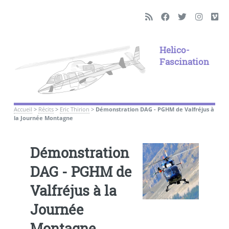
Helico-
Fascination
Accueil
>
Récits
>
Eric Thirion
>
Démonstration DAG - PGHM de Valfréjus à
la Journée Montagne
Démonstration
DAG - PGHM de
Valfréjus à la
Journée
Montagne