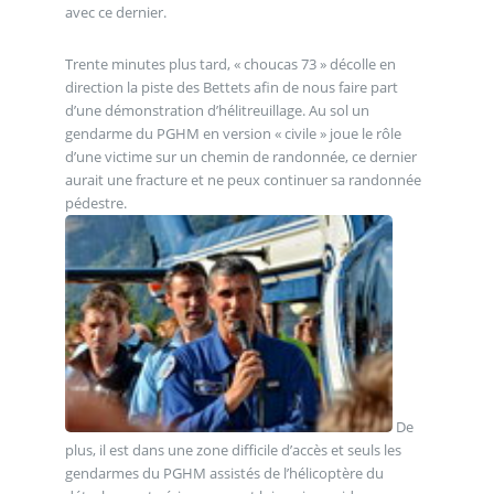
avec ce dernier.
Trente minutes plus tard, « choucas 73 » décolle en
direction la piste des Bettets afin de nous faire part
d’une démonstration d’hélitreuillage. Au sol un
gendarme du PGHM en version « civile » joue le rôle
d’une victime sur un chemin de randonnée, ce dernier
aurait une fracture et ne peux continuer sa randonnée
pédestre.
De
plus, il est dans une zone difficile d’accès et seuls les
gendarmes du PGHM assistés de l’hélicoptère du