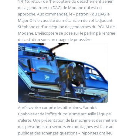
17h15, retour de l’hélicoptère du détachement aérien
de la gendarmerie (DAG) de Modane qui est en
approche. Aux commandes, le « patron » du DAG le
Major Olivier, assisté du mécanicien de vol l’adjudant
Stéphane et d’une équipe de gendarmes du PGHM de
Modane. L’hélicoptère se pose sur le parking à l’entrée
de la station sous un nuage de poussière.
Après avoir « coupé » les biturbines, Yannick
Chaboissier de l’office du tourisme accueille l’équipe
d’alerte. Une présentation de la machine et des métiers
des personnels du secours en montagnes est faite au
public et des échanges questions – réponses ont lieu