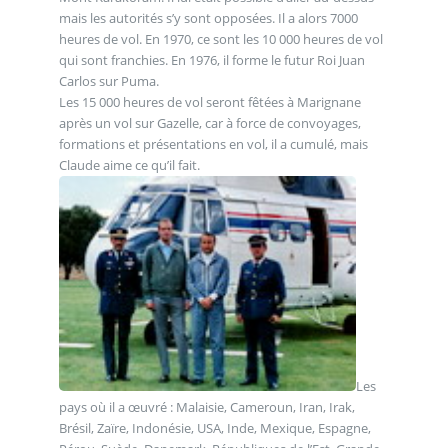
mais les autorités s’y sont opposées. Il a alors 7000
heures de vol. En 1970, ce sont les 10 000 heures de vol
qui sont franchies. En 1976, il forme le futur Roi Juan
Carlos sur Puma.
Les 15 000 heures de vol seront fêtées à Marignane
après un vol sur Gazelle, car à force de convoyages,
formations et présentations en vol, il a cumulé, mais
Claude aime ce qu’il fait.
Les
pays où il a œuvré : Malaisie, Cameroun, Iran, Irak,
Brésil, Zaïre, Indonésie, USA, Inde, Mexique, Espagne,