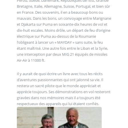
Pérou, Suède, Danemark, Républiques de l’Est, Grande
Bretagne, Italie, Allemagne, Suisse, Portugal, et bien sûr
en France. Des souvenirs, il en a beaucoup bons ou
mauvais. Dans les bons, un convoyage entre Marignane
et Djakarta sur Puma en soixante-dix heures de vol et
dix-huit escales. Moins drôle, un départ de feu d’origine
électrique sur Puma au-dessus de la Roumanie
l’obligeant à lancer un « MAYDAY » sans suite, le feu
étant maîtrisé. Une autre fois entre le Liban et la Syrie,
une interception par deux MIG 21 équipés de missiles
Air-Air à 11000 ft.
Il y aurait de quoi écrire un livre avec tous les récits
d’aventures passionnantes qui ont jalonné sa vie. Il
restera un sacré pilote que le monde appréciait et
apprécie toujours. Ses démonstrations en vol resteront
gravées dans nos mémoires mais il a toujours été
respectueux des appareils qui lui étaient confiés.