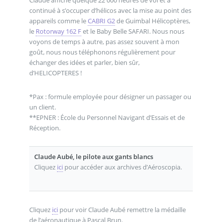
Claude affiche quelque 22 000 heures de vol et a
continué à s’occuper d’hélicos avec la mise au point des
appareils comme le
CABRI G2
de Guimbal Hélicoptères,
le
Rotorway 162 F
et le Baby Belle SAFARI. Nous nous
voyons de temps à autre, pas assez souvent à mon
goût, nous nous téléphonons régulièrement pour
échanger des idées et parler, bien sûr,
d’HELICOPTERES !
*Pax : formule employée pour désigner un passager ou
un client.
**EPNER : École du Personnel Navigant d’Essais et de
Réception.
Claude Aubé, le pilote aux gants blancs
Cliquez
ici
pour accéder aux archives d’Aéroscopia.
Cliquez
ici
pour voir Claude Aubé remettre la médaille
de l’aéronautique à Pascal Brun.