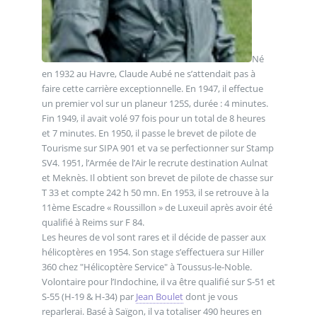
Né
en 1932 au Havre, Claude Aubé ne s’attendait pas à
faire cette carrière exceptionnelle. En 1947, il effectue
un premier vol sur un planeur 125S, durée : 4 minutes.
Fin 1949, il avait volé 97 fois pour un total de 8 heures
et 7 minutes. En 1950, il passe le brevet de pilote de
Tourisme sur SIPA 901 et va se perfectionner sur Stamp
SV4. 1951, l’Armée de l’Air le recrute destination Aulnat
et Meknès. Il obtient son brevet de pilote de chasse sur
T 33 et compte 242 h 50 mn. En 1953, il se retrouve à la
11ème Escadre « Roussillon » de Luxeuil après avoir été
qualifié à Reims sur F 84.
Les heures de vol sont rares et il décide de passer aux
hélicoptères en 1954. Son stage s’effectuera sur Hiller
360 chez "Hélicoptère Service" à Toussus-le-Noble.
Volontaire pour l’Indochine, il va être qualifié sur S-51 et
S-55 (H-19 & H-34) par
Jean Boulet
dont je vous
reparlerai. Basé à Saïgon, il va totaliser 490 heures en