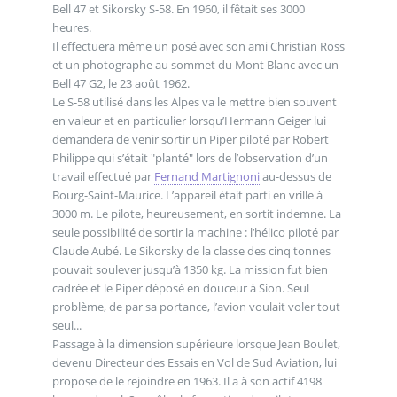
Bell 47 et Sikorsky S-58. En 1960, il fêtait ses 3000
heures.
Il effectuera même un posé avec son ami Christian Ross
et un photographe au sommet du Mont Blanc avec un
Bell 47 G2, le 23 août 1962.
Le S-58 utilisé dans les Alpes va le mettre bien souvent
en valeur et en particulier lorsqu’Hermann Geiger lui
demandera de venir sortir un Piper piloté par Robert
Philippe qui s’était "planté" lors de l’observation d’un
travail effectué par
Fernand Martignoni
au-dessus de
Bourg-Saint-Maurice. L’appareil était parti en vrille à
3000 m. Le pilote, heureusement, en sortit indemne. La
seule possibilité de sortir la machine : l‘hélico piloté par
Claude Aubé. Le Sikorsky de la classe des cinq tonnes
pouvait soulever jusqu’à 1350 kg. La mission fut bien
cadrée et le Piper déposé en douceur à Sion. Seul
problème, de par sa portance, l’avion voulait voler tout
seul...
Passage à la dimension supérieure lorsque Jean Boulet,
devenu Directeur des Essais en Vol de Sud Aviation, lui
propose de le rejoindre en 1963. Il a à son actif 4198