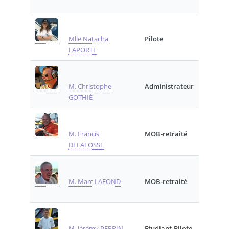
Mlle Natacha
Pilote
LAPORTE
M. Christophe
Administrateur
GOTHIÉ
M. Francis
MOB-retraité
DELAFOSSE
M. Marc LAFOND
MOB-retraité
M. Jérémy PERRIN
Etudiant-Pilote