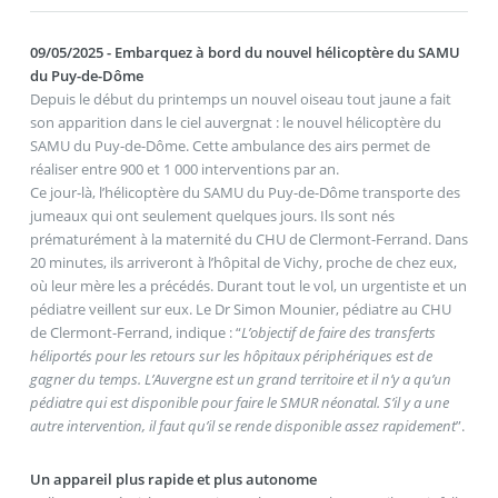
09/05/2025 - Embarquez à bord du nouvel hélicoptère du SAMU
du Puy-de-Dôme
Depuis le début du printemps un nouvel oiseau tout jaune a fait
son apparition dans le ciel auvergnat : le nouvel hélicoptère du
SAMU du Puy-de-Dôme. Cette ambulance des airs permet de
réaliser entre 900 et 1 000 interventions par an.
Ce jour-là, l’hélicoptère du SAMU du Puy-de-Dôme transporte des
jumeaux qui ont seulement quelques jours. Ils sont nés
prématurément à la maternité du CHU de Clermont-Ferrand. Dans
20 minutes, ils arriveront à l’hôpital de Vichy, proche de chez eux,
où leur mère les a précédés. Durant tout le vol, un urgentiste et un
pédiatre veillent sur eux. Le Dr Simon Mounier, pédiatre au CHU
de Clermont-Ferrand, indique : “
L’objectif de faire des transferts
héliportés pour les retours sur les hôpitaux périphériques est de
gagner du temps. L’Auvergne est un grand territoire et il n’y a qu’un
pédiatre qui est disponible pour faire le SMUR néonatal. S’il y a une
autre intervention, il faut qu’il se rende disponible assez rapidement
”.
Un appareil plus rapide et plus autonome