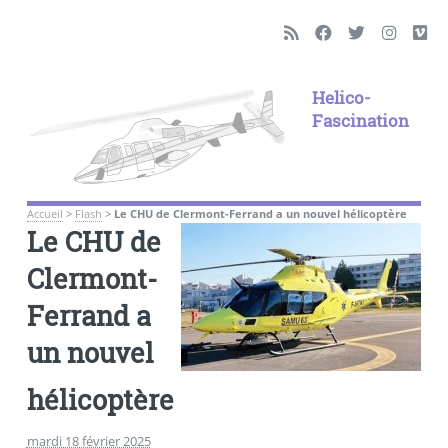
Helico-
Fascination
Accueil
>
Flash
>
Le CHU de Clermont-Ferrand a un nouvel hélicoptère
Le CHU de
Clermont-
Ferrand a
un nouvel
hélicoptère
mardi 18 février 2025