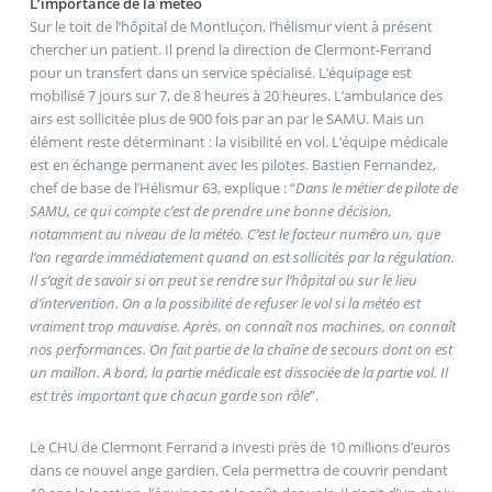
L’importance de la météo
Sur le toit de l’hôpital de Montluçon, l’hélismur vient à présent
chercher un patient. Il prend la direction de Clermont-Ferrand
pour un transfert dans un service spécialisé. L’équipage est
mobilisé 7 jours sur 7, de 8 heures à 20 heures. L’ambulance des
airs est sollicitée plus de 900 fois par an par le SAMU. Mais un
élément reste déterminant : la visibilité en vol. L’équipe médicale
est en échange permanent avec les pilotes. Bastien Fernandez,
chef de base de l’Hélismur 63, explique : “
Dans le métier de pilote de
SAMU, ce qui compte c’est de prendre une bonne décision,
notamment au niveau de la météo. C’est le facteur numéro un, que
l’on regarde immédiatement quand on est sollicités par la régulation.
Il s’agit de savoir si on peut se rendre sur l’hôpital ou sur le lieu
d’intervention. On a la possibilité de refuser le vol si la météo est
vraiment trop mauvaise. Après, on connaît nos machines, on connaît
nos performances. On fait partie de la chaîne de secours dont on est
un maillon. A bord, la partie médicale est dissociée de la partie vol. Il
est très important que chacun garde son rôle
”.
Le CHU de Clermont Ferrand a investi près de 10 millions d’euros
dans ce nouvel ange gardien. Cela permettra de couvrir pendant