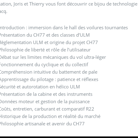
tation, Joris et Thierry vous font découvrir ce bijou de technolog
acq.
Introduction : immersion dans le hall des voilures tournantes
Présentation du CH77 et des classes d’ULM
Règlementation ULM et origine du projet CH77
hilosophie de liberté et rôle de l’utilisateur
Débat sur les limites mécaniques du vol ultra-léger
Fonctionnement du cyclique et du collectif
Compréhension intuitive du battement de pale
Apprentissage du pilotage : patience et réflexes
Sécurité et autorotation en hélico ULM
Présentation de la cabine et des instruments
Données moteur et gestion de la puissance
Coûts, entretien, carburant et comparatif R22
Historique de la production et réalité du marché
Philosophie artisanale et avenir du CH77