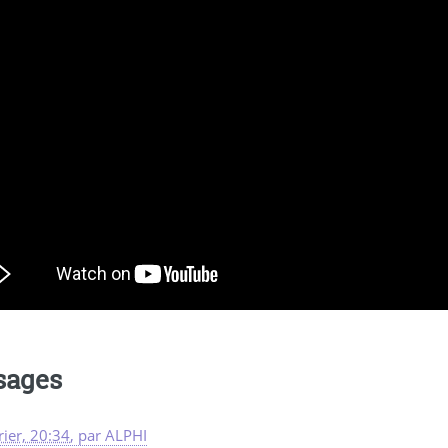
sages
rier, 20:34
,
par
ALPHI