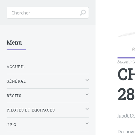
Menu
Accueil
>
CH
ACCUEIL
GÉNÉRAL
28
RÉCITS
PILOTES ET EQUIPAGES
lundi 1
J.P.O.
Découvre