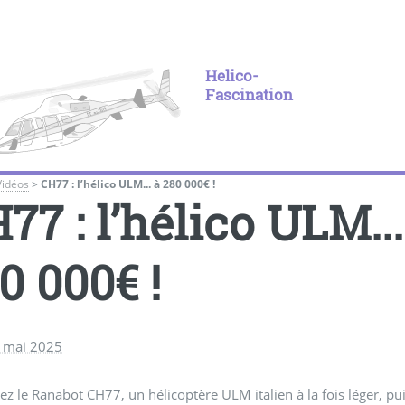
Helico-
Fascination
Vidéos
>
CH77 : l’hélico ULM... à 280 000€ !
77 : l’hélico ULM...
0 000€ !
2 mai 2025
z le Ranabot CH77, un hélicoptère ULM italien à la fois léger, pu