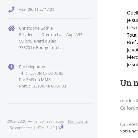
+33 (0)6 11 27 17 21
Quel
je su
très 
Christophe Gothié
Tout 
Résidence L’Orée du Lac - App. A33
50, boulevard du lac
Bref 
73370 Le Bourget-du-Lac
je vo
Merci
Je su
Par téléphone
Tél. : +33 (0)4 57 08 06 83
Par SMS ou MMS
Un m
Port. : +33 (0)6 18 00 07 33
modérati
Ce forum
2002- 2026 — Helico-Fascination |
Plan du site
Qui êtes
|
Se connecter
|
HTML5 UP
|
Votre no