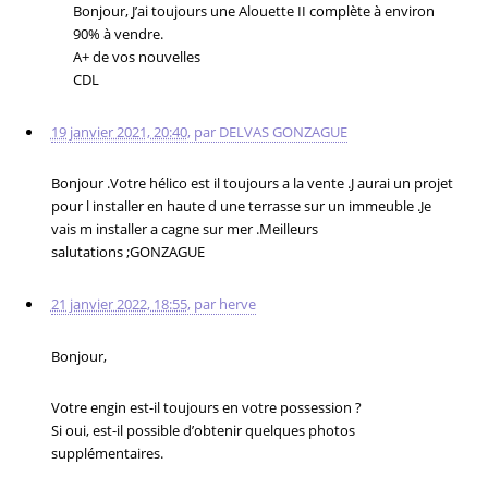
Bonjour, J’ai toujours une Alouette II complète à environ
90% à vendre.
A+ de vos nouvelles
CDL
19 janvier 2021, 20:40
,
par
DELVAS GONZAGUE
Bonjour .Votre hélico est il toujours a la vente .J aurai un projet
pour l installer en haute d une terrasse sur un immeuble .Je
vais m installer a cagne sur mer .Meilleurs
salutations ;GONZAGUE
21 janvier 2022, 18:55
,
par
herve
Bonjour,
Votre engin est-il toujours en votre possession ?
Si oui, est-il possible d’obtenir quelques photos
supplémentaires.