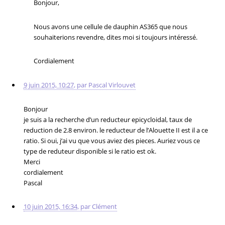
Bonjour,
Nous avons une cellule de dauphin AS365 que nous
souhaiterions revendre, dites moi si toujours intéressé.
Cordialement
9 juin 2015, 10:27
,
par
Pascal Virlouvet
Bonjour
je suis a la recherche d’un reducteur epicycloidal, taux de
reduction de 2.8 environ. le reducteur de l’Alouette II est il a ce
ratio. Si oui, j’ai vu que vous aviez des pieces. Auriez vous ce
type de reduteur disponible si le ratio est ok.
Merci
cordialement
Pascal
10 juin 2015, 16:34
,
par
Clément