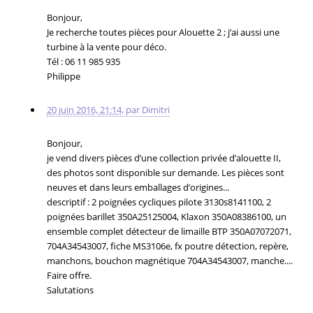
Bonjour,
Je recherche toutes pièces pour Alouette 2 ; j’ai aussi une
turbine à la vente pour déco.
Tél : 06 11 985 935
Philippe
20 juin 2016, 21:14
,
par
Dimitri
Bonjour,
je vend divers pièces d’une collection privée d’alouette II,
des photos sont disponible sur demande. Les pièces sont
neuves et dans leurs emballages d’origines...
descriptif : 2 poignées cycliques pilote 3130s8141100, 2
poignées barillet 350A25125004, Klaxon 350A08386100, un
ensemble complet détecteur de limaille BTP 350A07072071,
704A34543007, fiche MS3106e, fx poutre détection, repère,
manchons, bouchon magnétique 704A34543007, manche....
Faire offre.
Salutations