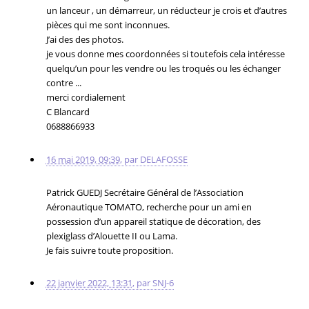
un lanceur , un démarreur, un réducteur je crois et d’autres
pièces qui me sont inconnues.
J’ai des des photos.
je vous donne mes coordonnées si toutefois cela intéresse
quelqu’un pour les vendre ou les troqués ou les échanger
contre ...
merci cordialement
C Blancard
0688866933
16 mai 2019, 09:39
,
par
DELAFOSSE
Patrick GUEDJ Secrétaire Général de l’Association
Aéronautique TOMATO, recherche pour un ami en
possession d’un appareil statique de décoration, des
plexiglass d’Alouette II ou Lama.
Je fais suivre toute proposition.
22 janvier 2022, 13:31
,
par
SNJ-6