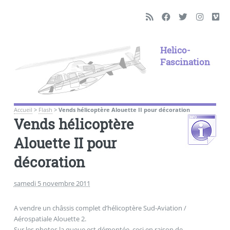
Helico-
Fascination
Accueil
>
Flash
>
Vends hélicoptère Alouette II pour décoration
Vends hélicoptère
Alouette II pour
décoration
samedi 5 novembre 2011
A vendre un châssis complet d’hélicoptère Sud-Aviation /
Aérospatiale Alouette 2.
Sur les photos la queue est démontée, ceci en raison de