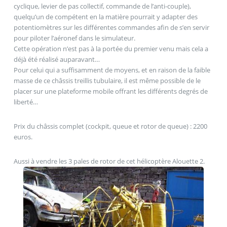
cyclique, levier de pas collectif, commande de l’anti-couple),
quelqu’un de compétent en la matière pourrait y adapter des
potentiomètres sur les différentes commandes afin de s’en servir
pour piloter l’aéronef dans le simulateur.
Cette opération n’est pas à la portée du premier venu mais cela a
déjà été réalisé auparavant…
Pour celui qui a suffisamment de moyens, et en raison de la faible
masse de ce châssis treillis tubulaire, il est même possible de le
placer sur une plateforme mobile offrant les différents degrés de
liberté…
Prix du châssis complet (cockpit, queue et rotor de queue) : 2200
euros.
Aussi à vendre les 3 pales de rotor de cet hélicoptère Alouette 2.