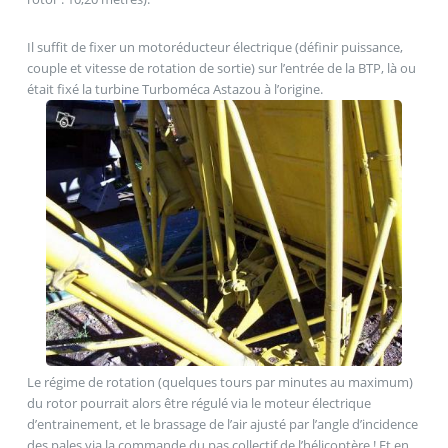
Il suffit de fixer un motoréducteur électrique (définir puissance,
couple et vitesse de rotation de sortie) sur l’entrée de la BTP, là ou
était fixé la turbine Turboméca Astazou à l’origine.
Le régime de rotation (quelques tours par minutes au maximum)
du rotor pourrait alors être régulé via le moteur électrique
d’entrainement, et le brassage de l’air ajusté par l’angle d’incidence
des pales via la commande du pas collectif de l’hélicoptère ! Et en